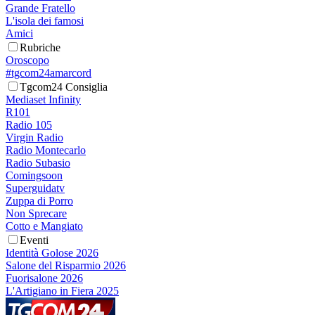
Grande Fratello
L'isola dei famosi
Amici
Rubriche
Oroscopo
#tgcom24amarcord
Tgcom24 Consiglia
Mediaset Infinity
R101
Radio 105
Virgin Radio
Radio Montecarlo
Radio Subasio
Comingsoon
Superguidatv
Zuppa di Porro
Non Sprecare
Cotto e Mangiato
Eventi
Identità Golose 2026
Salone del Risparmio 2026
Fuorisalone 2026
L'Artigiano in Fiera 2025