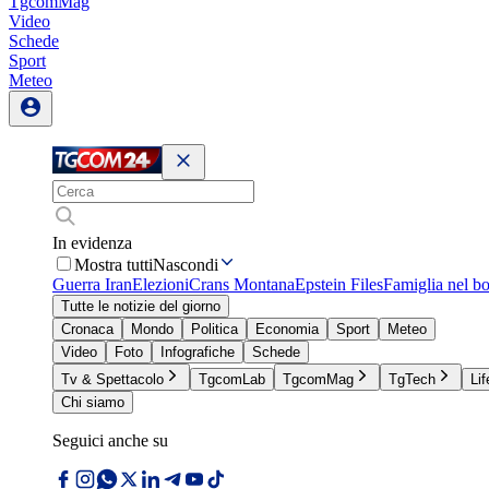
TgcomMag
Video
Schede
Sport
Meteo
In evidenza
Mostra tutti
Nascondi
Guerra Iran
Elezioni
Crans Montana
Epstein Files
Famiglia nel b
Tutte le notizie del giorno
Cronaca
Mondo
Politica
Economia
Sport
Meteo
Video
Foto
Infografiche
Schede
Tv & Spettacolo
TgcomLab
TgcomMag
TgTech
Lif
Chi siamo
Seguici anche su