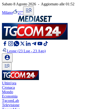
Sabato 8 Agosto 2026
-
Aggiornato alle
01:52
Milano
27°
Leone
(23 Lug - 23 Ago)
Ultim'ora
Cronaca
Mondo
Economia
TgcomLab
Televisione