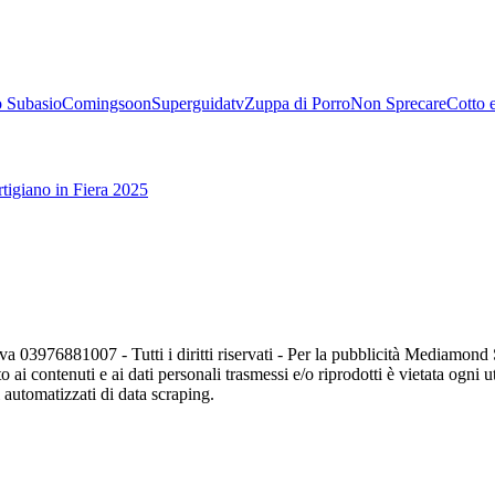
 Subasio
Comingsoon
Superguidatv
Zuppa di Porro
Non Sprecare
Cotto 
tigiano in Fiera 2025
va 03976881007 - Tutti i diritti riservati - Per la pubblicità Mediamon
o ai contenuti e ai dati personali trasmessi e/o riprodotti è vietata ogni 
zi automatizzati di data scraping.