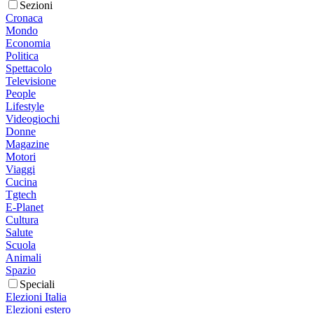
Sezioni
Cronaca
Mondo
Economia
Politica
Spettacolo
Televisione
People
Lifestyle
Videogiochi
Donne
Magazine
Motori
Viaggi
Cucina
Tgtech
E-Planet
Cultura
Salute
Scuola
Animali
Spazio
Speciali
Elezioni Italia
Elezioni estero