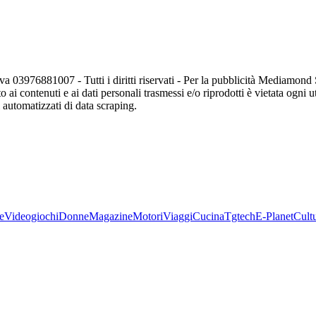
va 03976881007 - Tutti i diritti riservati - Per la pubblicità Mediamon
o ai contenuti e ai dati personali trasmessi e/o riprodotti è vietata ogni 
zi automatizzati di data scraping.
e
Videogiochi
Donne
Magazine
Motori
Viaggi
Cucina
Tgtech
E-Planet
Cult