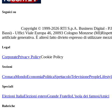
Seguici su
Copyright © 1999-
2026
RTI S.p.A. Business Digital - P.I
Bassi) - Uffici Viale Europa 46, 20093 Cologno Monzese (MI)
Rispett
artificiale generativa. È altresì fatto divieto espresso di utilizzare mez
Legal
Corporate
Privacy Policy
Cookie Policy
Sezioni
Cronaca
Mondo
Economia
Politica
Spettacolo
Televisione
People
Lifestyl
Speciali
Elezioni Italia
Elezioni estero
Grande Fratello
L'isola dei famosi
Amici
Rubriche