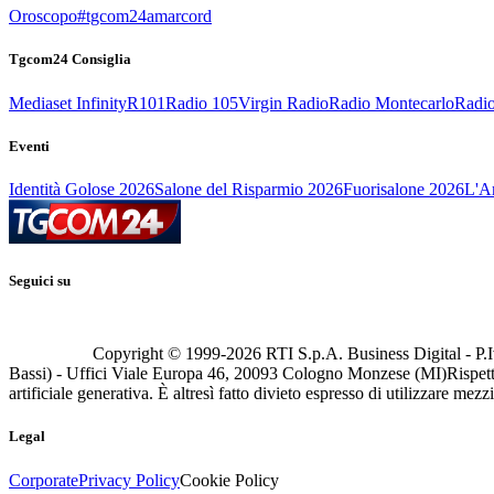
Oroscopo
#tgcom24amarcord
Tgcom24 Consiglia
Mediaset Infinity
R101
Radio 105
Virgin Radio
Radio Montecarlo
Radio
Eventi
Identità Golose 2026
Salone del Risparmio 2026
Fuorisalone 2026
L'Ar
Seguici su
Copyright © 1999-
2026
RTI S.p.A. Business Digital - P.I
Bassi) - Uffici Viale Europa 46, 20093 Cologno Monzese (MI)
Rispett
artificiale generativa. È altresì fatto divieto espresso di utilizzare mez
Legal
Corporate
Privacy Policy
Cookie Policy