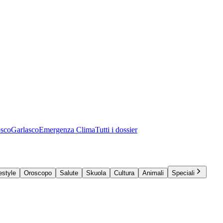
osco
Garlasco
Emergenza Clima
Tutti i dossier
estyle
Oroscopo
Salute
Skuola
Cultura
Animali
Speciali