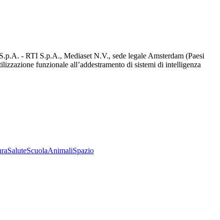
d S.p.A. - RTI S.p.A., Mediaset N.V., sede legale Amsterdam (Paesi
utilizzazione funzionale all’addestramento di sistemi di intelligenza
ura
Salute
Scuola
Animali
Spazio