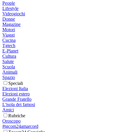
People
Lifestyle
Videogiochi
Donne
Magazine
Motori
Viaggi
Cucina
Tgtech
E-Planet
Cultura
Salute
Scuola
Animali
Spazio
Speciali
Elezioni Italia
Elezioni estero
Grande Fratello
L'isola dei famosi
Amici
Rubriche
Oroscopo
#tgcom24amarcord