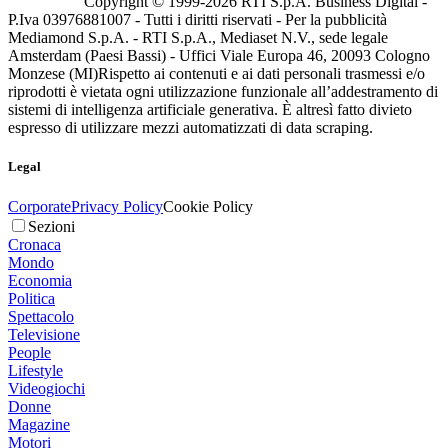
Copyright © 1999-
2026
RTI S.p.A. Business Digital -
P.Iva 03976881007 - Tutti i diritti riservati - Per la pubblicità
Mediamond S.p.A. - RTI S.p.A., Mediaset N.V., sede legale
Amsterdam (Paesi Bassi) - Uffici Viale Europa 46, 20093 Cologno
Monzese (MI)
Rispetto ai contenuti e ai dati personali trasmessi e/o
riprodotti è vietata ogni utilizzazione funzionale all’addestramento di
sistemi di intelligenza artificiale generativa. È altresì fatto divieto
espresso di utilizzare mezzi automatizzati di data scraping.
Legal
Corporate
Privacy Policy
Cookie Policy
Sezioni
Cronaca
Mondo
Economia
Politica
Spettacolo
Televisione
People
Lifestyle
Videogiochi
Donne
Magazine
Motori