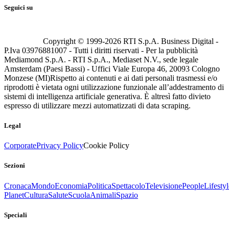
Seguici su
Copyright © 1999-
2026
RTI S.p.A. Business Digital -
P.Iva 03976881007 - Tutti i diritti riservati - Per la pubblicità
Mediamond S.p.A. - RTI S.p.A., Mediaset N.V., sede legale
Amsterdam (Paesi Bassi) - Uffici Viale Europa 46, 20093 Cologno
Monzese (MI)
Rispetto ai contenuti e ai dati personali trasmessi e/o
riprodotti è vietata ogni utilizzazione funzionale all’addestramento di
sistemi di intelligenza artificiale generativa. È altresì fatto divieto
espresso di utilizzare mezzi automatizzati di data scraping.
Legal
Corporate
Privacy Policy
Cookie Policy
Sezioni
Cronaca
Mondo
Economia
Politica
Spettacolo
Televisione
People
Lifestyl
Planet
Cultura
Salute
Scuola
Animali
Spazio
Speciali