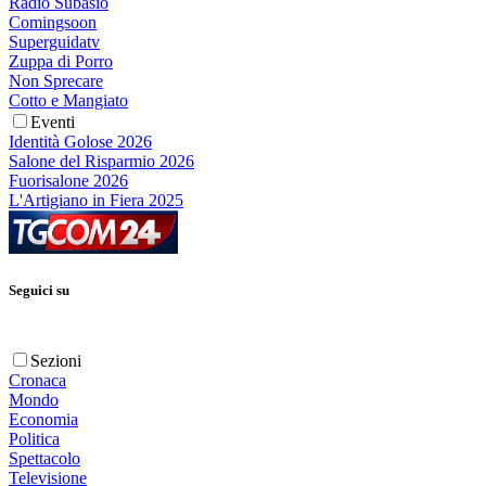
Radio Subasio
Comingsoon
Superguidatv
Zuppa di Porro
Non Sprecare
Cotto e Mangiato
Eventi
Identità Golose 2026
Salone del Risparmio 2026
Fuorisalone 2026
L'Artigiano in Fiera 2025
Seguici su
Sezioni
Cronaca
Mondo
Economia
Politica
Spettacolo
Televisione