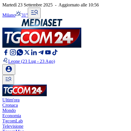
Martedì 23 Settembre 2025
-
Aggiornato alle
10:56
Milano
31°
Leone
(23 Lug - 23 Ago)
Ultim'ora
Cronaca
Mondo
Economia
TgcomLab
Televisione