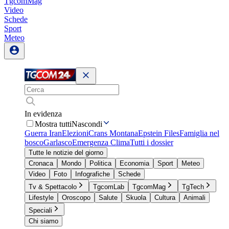
TgcomMag
Video
Schede
Sport
Meteo
In evidenza
Mostra tutti
Nascondi
Guerra Iran
Elezioni
Crans Montana
Epstein Files
Famiglia nel
bosco
Garlasco
Emergenza Clima
Tutti i dossier
Tutte le notizie del giorno
Cronaca
Mondo
Politica
Economia
Sport
Meteo
Video
Foto
Infografiche
Schede
Tv & Spettacolo
TgcomLab
TgcomMag
TgTech
Lifestyle
Oroscopo
Salute
Skuola
Cultura
Animali
Speciali
Chi siamo