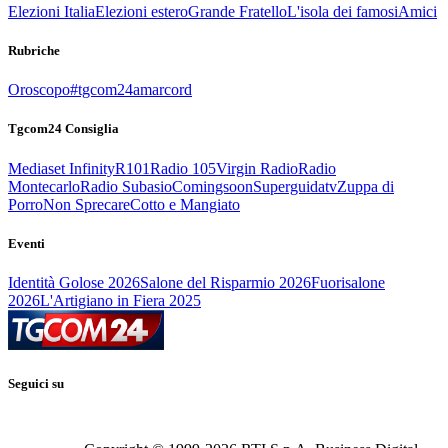
Elezioni Italia
Elezioni estero
Grande Fratello
L'isola dei famosi
Amici
Rubriche
Oroscopo
#tgcom24amarcord
Tgcom24 Consiglia
Mediaset Infinity
R101
Radio 105
Virgin Radio
Radio
Montecarlo
Radio Subasio
Comingsoon
Superguidatv
Zuppa di
Porro
Non Sprecare
Cotto e Mangiato
Eventi
Identità Golose 2026
Salone del Risparmio 2026
Fuorisalone
2026
L'Artigiano in Fiera 2025
Seguici su