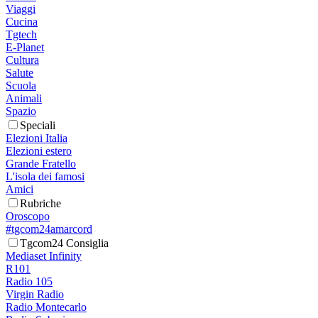
Viaggi
Cucina
Tgtech
E-Planet
Cultura
Salute
Scuola
Animali
Spazio
Speciali
Elezioni Italia
Elezioni estero
Grande Fratello
L'isola dei famosi
Amici
Rubriche
Oroscopo
#tgcom24amarcord
Tgcom24 Consiglia
Mediaset Infinity
R101
Radio 105
Virgin Radio
Radio Montecarlo