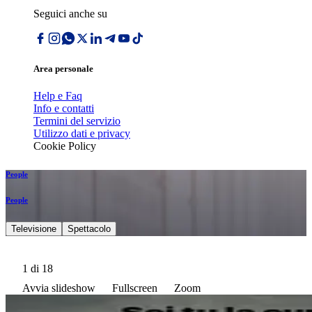
Seguici anche su
Area personale
Help e Faq
Info e contatti
Termini del servizio
Utilizzo dati e privacy
Cookie Policy
People
People
Televisione
Spettacolo
1
di 18
Avvia slideshow
Fullscreen
Zoom