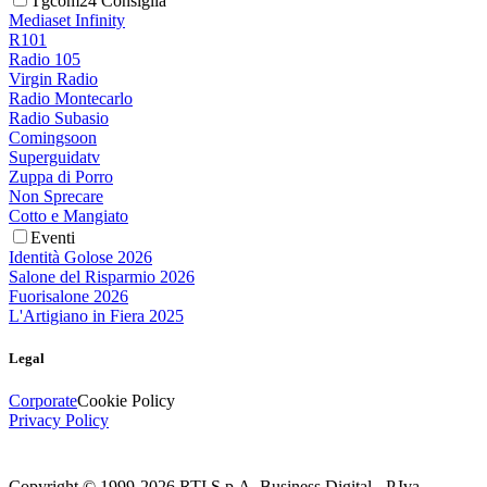
Tgcom24 Consiglia
Mediaset Infinity
R101
Radio 105
Virgin Radio
Radio Montecarlo
Radio Subasio
Comingsoon
Superguidatv
Zuppa di Porro
Non Sprecare
Cotto e Mangiato
Eventi
Identità Golose 2026
Salone del Risparmio 2026
Fuorisalone 2026
L'Artigiano in Fiera 2025
Legal
Corporate
Cookie Policy
Privacy Policy
Copyright © 1999-
2026
RTI S.p.A. Business Digital - P.Iva