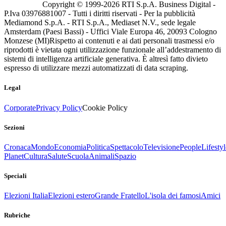
Copyright © 1999-
2026
RTI S.p.A. Business Digital -
P.Iva 03976881007 - Tutti i diritti riservati - Per la pubblicità
Mediamond S.p.A. - RTI S.p.A., Mediaset N.V., sede legale
Amsterdam (Paesi Bassi) - Uffici Viale Europa 46, 20093 Cologno
Monzese (MI)
Rispetto ai contenuti e ai dati personali trasmessi e/o
riprodotti è vietata ogni utilizzazione funzionale all’addestramento di
sistemi di intelligenza artificiale generativa. È altresì fatto divieto
espresso di utilizzare mezzi automatizzati di data scraping.
Legal
Corporate
Privacy Policy
Cookie Policy
Sezioni
Cronaca
Mondo
Economia
Politica
Spettacolo
Televisione
People
Lifestyl
Planet
Cultura
Salute
Scuola
Animali
Spazio
Speciali
Elezioni Italia
Elezioni estero
Grande Fratello
L'isola dei famosi
Amici
Rubriche