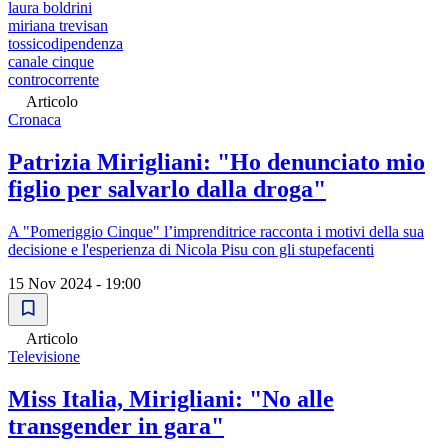
laura boldrini
miriana trevisan
tossicodipendenza
canale cinque
controcorrente
Articolo
Cronaca
Patrizia Mirigliani: "Ho denunciato mio
figlio per salvarlo dalla droga"
A "Pomeriggio Cinque" l’imprenditrice racconta i motivi della sua
decisione e l'esperienza di Nicola Pisu con gli stupefacenti
15 Nov 2024 - 19:00
Articolo
Televisione
Miss Italia, Mirigliani: "No alle
transgender in gara"