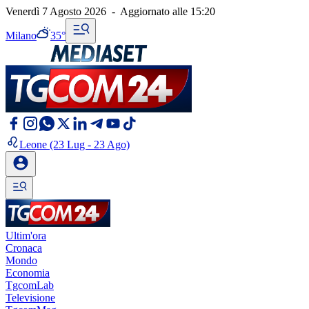
Venerdì 7 Agosto 2026
-
Aggiornato alle
15:20
Milano
35°
Leone
(23 Lug - 23 Ago)
Ultim'ora
Cronaca
Mondo
Economia
TgcomLab
Televisione