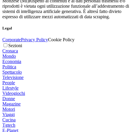
Monzese (MI)
Rispetto ai contenuti e ai dati personali trasmessi e/o
riprodotti è vietata ogni utilizzazione funzionale all’addestramento di
sistemi di intelligenza artificiale generativa. È altresì fatto divieto
espresso di utilizzare mezzi automatizzati di data scraping.
Legal
Corporate
Privacy Policy
Cookie Policy
Sezioni
Cronaca
Mondo
Economia
Politica
Spettacolo
Televisione
People
Lifestyle
Videogiochi
Donne
Magazine
Motori
Viaggi
Cucina
Tgtech
E-Planet