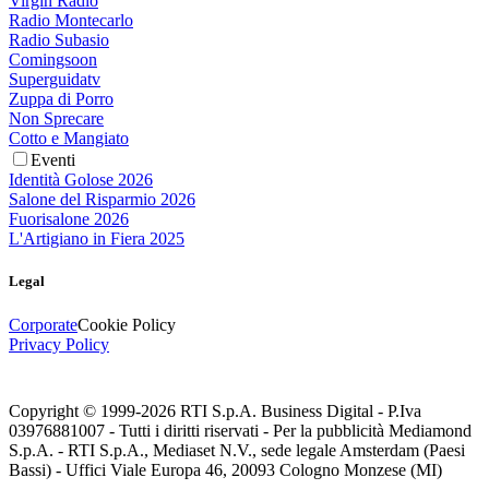
Virgin Radio
Radio Montecarlo
Radio Subasio
Comingsoon
Superguidatv
Zuppa di Porro
Non Sprecare
Cotto e Mangiato
Eventi
Identità Golose 2026
Salone del Risparmio 2026
Fuorisalone 2026
L'Artigiano in Fiera 2025
Legal
Corporate
Cookie Policy
Privacy Policy
Copyright © 1999-
2026
RTI S.p.A. Business Digital - P.Iva
03976881007 - Tutti i diritti riservati - Per la pubblicità Mediamond
S.p.A. - RTI S.p.A., Mediaset N.V., sede legale Amsterdam (Paesi
Bassi) - Uffici Viale Europa 46, 20093 Cologno Monzese (MI)