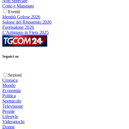
Non Sprecare
Cotto e Mangiato
Eventi
Identità Golose 2026
Salone del Risparmio 2026
Fuorisalone 2026
L'Artigiano in Fiera 2025
Seguici su
Sezioni
Cronaca
Mondo
Economia
Politica
Spettacolo
Televisione
People
Lifestyle
Videogiochi
Donne