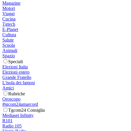
Magazine
Motori
Viaggi
Cucina
Tgtech
E-Planet
Cultura
Salute
Scuola
Animali
Spazio
Speciali
Elezioni Italia
Elezioni estero
Grande Fratello
L'isola dei famosi
Amici
Rubriche
Oroscopo
#tgcom24amarcord
Tgcom24 Consiglia
Mediaset Infinity
R101
Radio 105