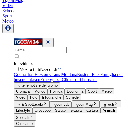
TgcomMag
Video
Schede
Sport
Meteo
In evidenza
Mostra tutti
Nascondi
Guerra Iran
Elezioni
Crans Montana
Epstein Files
Famiglia nel
bosco
Garlasco
Emergenza Clima
Tutti i dossier
Tutte le notizie del giorno
Cronaca
Mondo
Politica
Economia
Sport
Meteo
Video
Foto
Infografiche
Schede
Tv & Spettacolo
TgcomLab
TgcomMag
TgTech
Lifestyle
Oroscopo
Salute
Skuola
Cultura
Animali
Speciali
Chi siamo