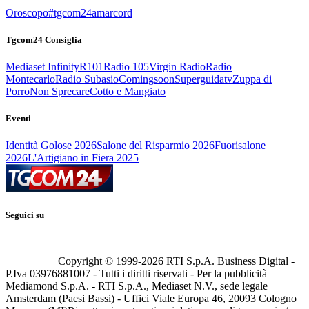
Oroscopo
#tgcom24amarcord
Tgcom24 Consiglia
Mediaset Infinity
R101
Radio 105
Virgin Radio
Radio
Montecarlo
Radio Subasio
Comingsoon
Superguidatv
Zuppa di
Porro
Non Sprecare
Cotto e Mangiato
Eventi
Identità Golose 2026
Salone del Risparmio 2026
Fuorisalone
2026
L'Artigiano in Fiera 2025
Seguici su
Copyright © 1999-
2026
RTI S.p.A. Business Digital -
P.Iva 03976881007 - Tutti i diritti riservati - Per la pubblicità
Mediamond S.p.A. - RTI S.p.A., Mediaset N.V., sede legale
Amsterdam (Paesi Bassi) - Uffici Viale Europa 46, 20093 Cologno