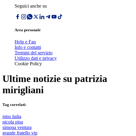
Seguici anche su
Area personale
Help e Faq
Info e contatti
Termini del servizio
Utilizzo dati e privacy
Cookie Policy
Ultime notizie su
patrizia
mirigliani
Tag correlati:
miss italia
nicola pisu
simona ventura
grande fratello vip