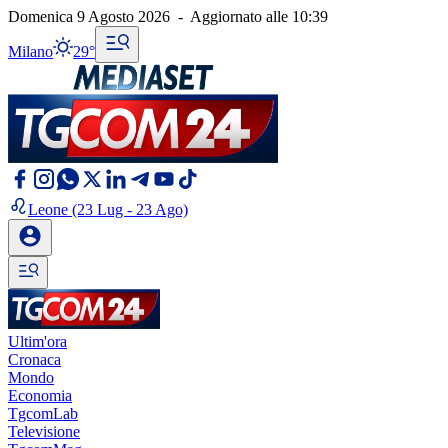
Domenica 9 Agosto 2026
-
Aggiornato alle
10:39
Milano
29°
Leone
(23 Lug - 23 Ago)
Ultim'ora
Cronaca
Mondo
Economia
TgcomLab
Televisione