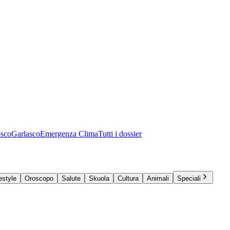
osco
Garlasco
Emergenza Clima
Tutti i dossier
estyle
Oroscopo
Salute
Skuola
Cultura
Animali
Speciali