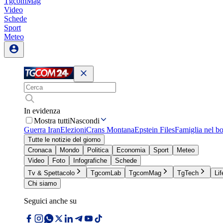
TgcomMag
Video
Schede
Sport
Meteo
In evidenza
Mostra tutti
Nascondi
Guerra Iran
Elezioni
Crans Montana
Epstein Files
Famiglia nel b
Tutte le notizie del giorno
Cronaca
Mondo
Politica
Economia
Sport
Meteo
Video
Foto
Infografiche
Schede
Tv & Spettacolo
TgcomLab
TgcomMag
TgTech
Lif
Chi siamo
Seguici anche su