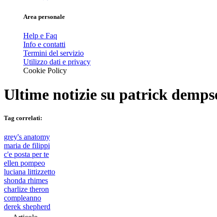
Area personale
Help e Faq
Info e contatti
Termini del servizio
Utilizzo dati e privacy
Cookie Policy
Ultime notizie su
patrick demps
Tag correlati:
grey's anatomy
maria de filippi
c'e posta per te
ellen pompeo
luciana littizzetto
shonda rhimes
charlize theron
compleanno
derek shepherd