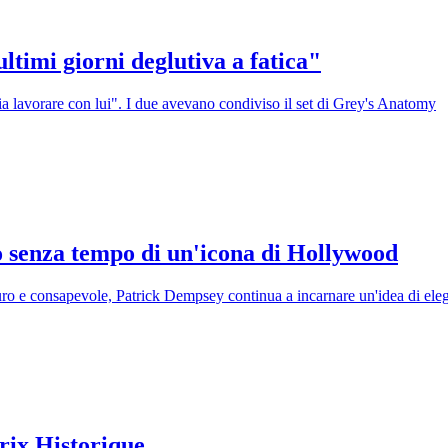
timi giorni deglutiva a fatica"
oia lavorare con lui". I due avevano condiviso il set di Grey's Anatomy
o senza tempo di un'icona di Hollywood
o e consapevole, Patrick Dempsey continua a incarnare un'idea di el
rix Historique