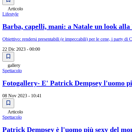
Articolo
Lifestyle
Barba, capelli, mani: a Natale un look all
Obiettivo: rendersi presentabili (e impeccabili) per le cene, i party di
22 Dic 2023 - 00:00
gallery
Spettacolo
Fotogallery- E' Patrick Dempsey l'uomo p
08 Nov 2023 - 10:41
Articolo
Spettacolo
Patrick Dempsey è l'uomo più sexy del mon