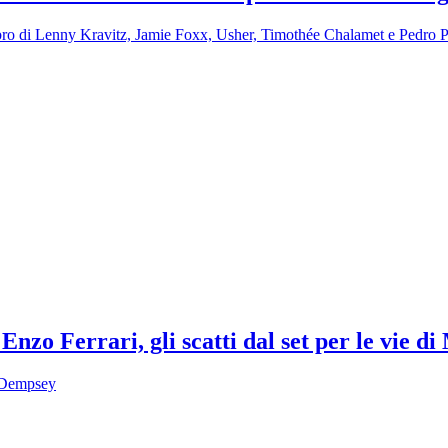
alibro di Lenny Kravitz, Jamie Foxx, Usher, Timothée Chalamet e Pedro 
Enzo Ferrari, gli scatti dal set per le vie d
k Dempsey