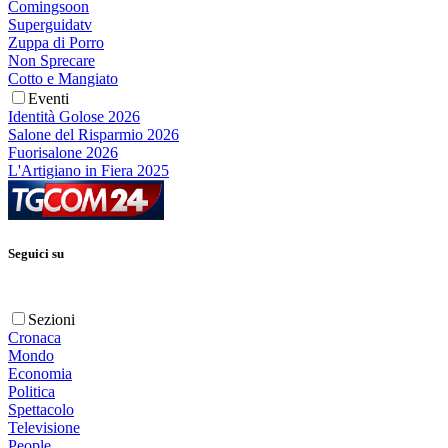
Comingsoon
Superguidatv
Zuppa di Porro
Non Sprecare
Cotto e Mangiato
Eventi
Identità Golose 2026
Salone del Risparmio 2026
Fuorisalone 2026
L'Artigiano in Fiera 2025
Seguici su
Sezioni
Cronaca
Mondo
Economia
Politica
Spettacolo
Televisione
People