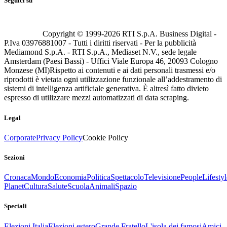
Seguici su
Copyright © 1999-
2026
RTI S.p.A. Business Digital -
P.Iva 03976881007 - Tutti i diritti riservati - Per la pubblicità
Mediamond S.p.A. - RTI S.p.A., Mediaset N.V., sede legale
Amsterdam (Paesi Bassi) - Uffici Viale Europa 46, 20093 Cologno
Monzese (MI)
Rispetto ai contenuti e ai dati personali trasmessi e/o
riprodotti è vietata ogni utilizzazione funzionale all’addestramento di
sistemi di intelligenza artificiale generativa. È altresì fatto divieto
espresso di utilizzare mezzi automatizzati di data scraping.
Legal
Corporate
Privacy Policy
Cookie Policy
Sezioni
Cronaca
Mondo
Economia
Politica
Spettacolo
Televisione
People
Lifestyl
Planet
Cultura
Salute
Scuola
Animali
Spazio
Speciali
Elezioni Italia
Elezioni estero
Grande Fratello
L'isola dei famosi
Amici