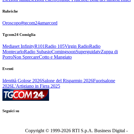
Rubriche
Oroscopo
#tgcom24amarcord
Tgcom24 Consiglia
Mediaset Infinity
R101
Radio 105
Virgin Radio
Radio
Montecarlo
Radio Subasio
Comingsoon
Superguidatv
Zuppa di
Porro
Non Sprecare
Cotto e Mangiato
Eventi
Identità Golose 2026
Salone del Risparmio 2026
Fuorisalone
2026
L'Artigiano in Fiera 2025
Seguici su
Copyright © 1999-
2026
RTI S.p.A. Business Digital -