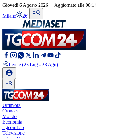
Giovedì 6 Agosto 2026
-
Aggiornato alle
08:14
Milano
26°
Leone
(23 Lug - 23 Ago)
Ultim'ora
Cronaca
Mondo
Economia
TgcomLab
Televisione