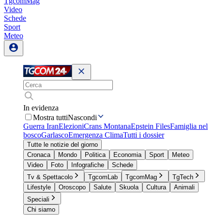
TgcomMag
Video
Schede
Sport
Meteo
In evidenza
Mostra tutti
Nascondi
Guerra Iran
Elezioni
Crans Montana
Epstein Files
Famiglia nel
bosco
Garlasco
Emergenza Clima
Tutti i dossier
Tutte le notizie del giorno
Cronaca
Mondo
Politica
Economia
Sport
Meteo
Video
Foto
Infografiche
Schede
Tv & Spettacolo
TgcomLab
TgcomMag
TgTech
Lifestyle
Oroscopo
Salute
Skuola
Cultura
Animali
Speciali
Chi siamo