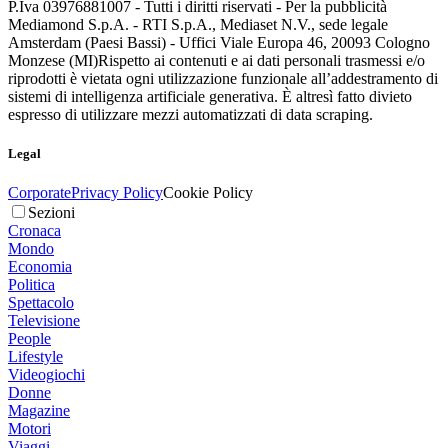
P.Iva 03976881007 - Tutti i diritti riservati - Per la pubblicità
Mediamond S.p.A. - RTI S.p.A., Mediaset N.V., sede legale
Amsterdam (Paesi Bassi) - Uffici Viale Europa 46, 20093 Cologno
Monzese (MI)
Rispetto ai contenuti e ai dati personali trasmessi e/o
riprodotti è vietata ogni utilizzazione funzionale all’addestramento di
sistemi di intelligenza artificiale generativa. È altresì fatto divieto
espresso di utilizzare mezzi automatizzati di data scraping.
Legal
Corporate
Privacy Policy
Cookie Policy
Sezioni
Cronaca
Mondo
Economia
Politica
Spettacolo
Televisione
People
Lifestyle
Videogiochi
Donne
Magazine
Motori
Viaggi