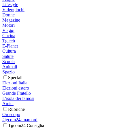
Lifestyle
Videogiochi
Donne
Magazine
Motori
Viaggi
Cucina
Tgtech
E-Planet
Cultura
Salute
Scuola
Animali
Spazio
Speciali
Elezioni Italia
Elezioni estero
Grande Fratello
L'isola dei famosi
Amici
Rubriche
Oroscopo
#tgcom24amarcord
Tgcom24 Consiglia