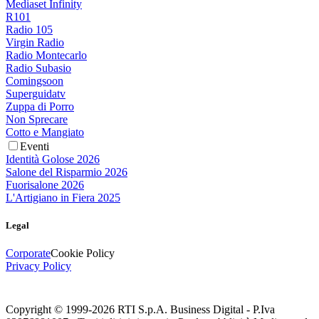
Mediaset Infinity
R101
Radio 105
Virgin Radio
Radio Montecarlo
Radio Subasio
Comingsoon
Superguidatv
Zuppa di Porro
Non Sprecare
Cotto e Mangiato
Eventi
Identità Golose 2026
Salone del Risparmio 2026
Fuorisalone 2026
L'Artigiano in Fiera 2025
Legal
Corporate
Cookie Policy
Privacy Policy
Copyright © 1999-
2026
RTI S.p.A. Business Digital - P.Iva