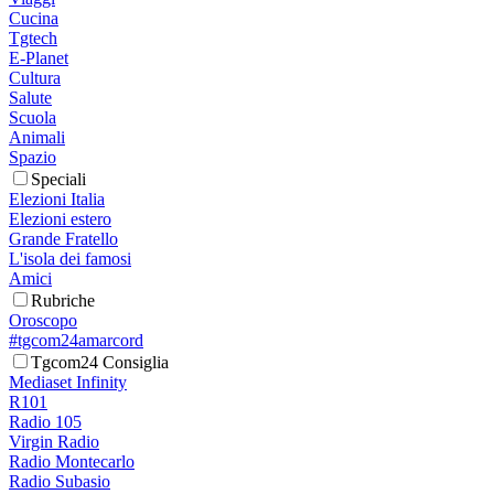
Cucina
Tgtech
E-Planet
Cultura
Salute
Scuola
Animali
Spazio
Speciali
Elezioni Italia
Elezioni estero
Grande Fratello
L'isola dei famosi
Amici
Rubriche
Oroscopo
#tgcom24amarcord
Tgcom24 Consiglia
Mediaset Infinity
R101
Radio 105
Virgin Radio
Radio Montecarlo
Radio Subasio