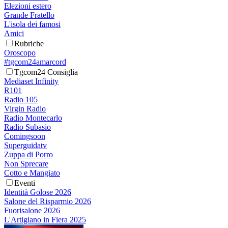
Elezioni estero
Grande Fratello
L'isola dei famosi
Amici
Rubriche
Oroscopo
#tgcom24amarcord
Tgcom24 Consiglia
Mediaset Infinity
R101
Radio 105
Virgin Radio
Radio Montecarlo
Radio Subasio
Comingsoon
Superguidatv
Zuppa di Porro
Non Sprecare
Cotto e Mangiato
Eventi
Identità Golose 2026
Salone del Risparmio 2026
Fuorisalone 2026
L'Artigiano in Fiera 2025