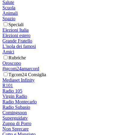
Salute
Scuola
Animali
Spazio
Speciali
Elezioni Italia
Elezioni estero
Grande Fratello
L'isola dei famosi
Amici
Rubriche
Oroscopo
#tgcom24amarcord
Tgcom24 Consiglia
Mediaset Infinity
R101
Radio 105
Virgin Radio
Radio Montecarlo
Radio Subasio
Comingsoon
Superguidatv
Zuppa di Porro
Non Sprecare
Cotto e Mangiato