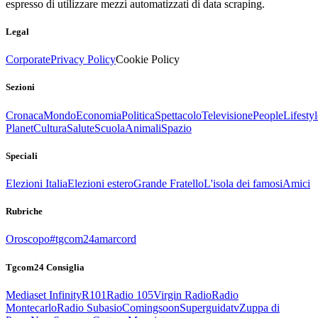
espresso di utilizzare mezzi automatizzati di data scraping.
Legal
Corporate
Privacy Policy
Cookie Policy
Sezioni
Cronaca
Mondo
Economia
Politica
Spettacolo
Televisione
People
Lifestyl
Planet
Cultura
Salute
Scuola
Animali
Spazio
Speciali
Elezioni Italia
Elezioni estero
Grande Fratello
L'isola dei famosi
Amici
Rubriche
Oroscopo
#tgcom24amarcord
Tgcom24 Consiglia
Mediaset Infinity
R101
Radio 105
Virgin Radio
Radio
Montecarlo
Radio Subasio
Comingsoon
Superguidatv
Zuppa di