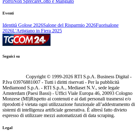
Porro
Non Sprecare
Cotto e Mangiato
Eventi
Identità Golose 2026
Salone del Risparmio 2026
Fuorisalone
2026
L'Artigiano in Fiera 2025
Seguici su
Copyright © 1999-
2026
RTI S.p.A. Business Digital -
P.Iva 03976881007 - Tutti i diritti riservati - Per la pubblicità
Mediamond S.p.A. - RTI S.p.A., Mediaset N.V., sede legale
Amsterdam (Paesi Bassi) - Uffici Viale Europa 46, 20093 Cologno
Monzese (MI)
Rispetto ai contenuti e ai dati personali trasmessi e/o
riprodotti è vietata ogni utilizzazione funzionale all’addestramento di
sistemi di intelligenza artificiale generativa. È altresì fatto divieto
espresso di utilizzare mezzi automatizzati di data scraping.
Legal