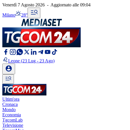
Venerdì 7 Agosto 2026
-
Aggiornato alle
09:04
Milano
28°
Leone
(23 Lug - 23 Ago)
Ultim'ora
Cronaca
Mondo
Economia
TgcomLab
Televisione