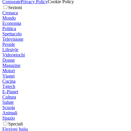
Corporate
Privacy Policy
Cookie Policy
Sezioni
Cronaca
Mondo
Economia
Politica
Spettacolo
Televisione
People
Lifestyle
Videogiochi
Donne
Magazine
Motori
Viaggi
Cucina
Tgtech
E-Planet
Cultura
Salute
Scuola
Animali
Spazio
Speciali
Elezioni Italia