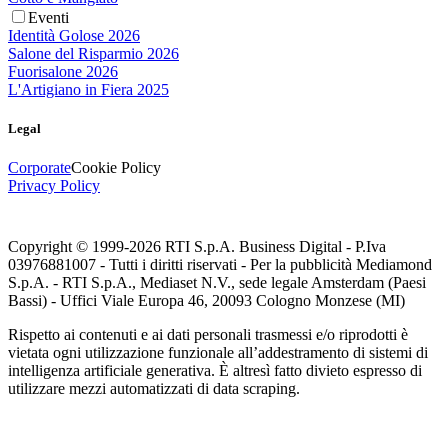
Eventi
Identità Golose 2026
Salone del Risparmio 2026
Fuorisalone 2026
L'Artigiano in Fiera 2025
Legal
Corporate
Cookie Policy
Privacy Policy
Copyright © 1999-
2026
RTI S.p.A. Business Digital - P.Iva
03976881007 - Tutti i diritti riservati - Per la pubblicità Mediamond
S.p.A. - RTI S.p.A., Mediaset N.V., sede legale Amsterdam (Paesi
Bassi) - Uffici Viale Europa 46, 20093 Cologno Monzese (MI)
Rispetto ai contenuti e ai dati personali trasmessi e/o riprodotti è
vietata ogni utilizzazione funzionale all’addestramento di sistemi di
intelligenza artificiale generativa. È altresì fatto divieto espresso di
utilizzare mezzi automatizzati di data scraping.