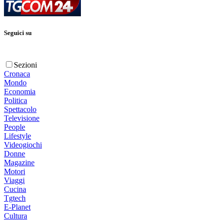
Seguici su
Sezioni
Cronaca
Mondo
Economia
Politica
Spettacolo
Televisione
People
Lifestyle
Videogiochi
Donne
Magazine
Motori
Viaggi
Cucina
Tgtech
E-Planet
Cultura