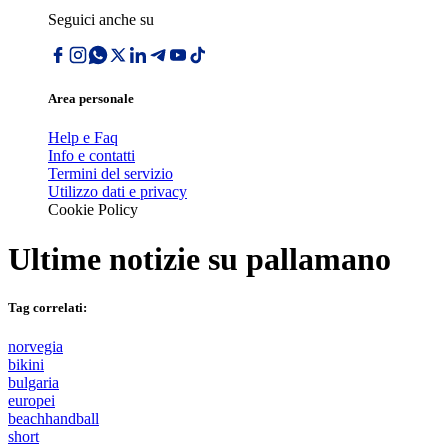
Seguici anche su
Area personale
Help e Faq
Info e contatti
Termini del servizio
Utilizzo dati e privacy
Cookie Policy
Ultime notizie su
pallamano
Tag correlati:
norvegia
bikini
bulgaria
europei
beachhandball
short