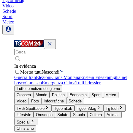
TgcomMag
Video
Schede
Sport
Meteo
In evidenza
Mostra tutti
Nascondi
Guerra Iran
Elezioni
Crans Montana
Epstein Files
Famiglia nel
bosco
Garlasco
Emergenza Clima
Tutti i dossier
Tutte le notizie del giorno
Cronaca
Mondo
Politica
Economia
Sport
Meteo
Video
Foto
Infografiche
Schede
Tv & Spettacolo
TgcomLab
TgcomMag
TgTech
Lifestyle
Oroscopo
Salute
Skuola
Cultura
Animali
Speciali
Chi siamo