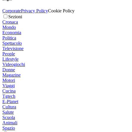
Corporate
Privacy Policy
Cookie Policy
Sezioni
Cronaca
Mondo
Economia
Politica
Spettacolo
Televisione
People
Lifestyle
Videogiochi
Donne
Magazine
Motori
Viaggi
Cucina
Tgtech
E-Planet
Cultura
Salute
Scuola
Animali
Spazio