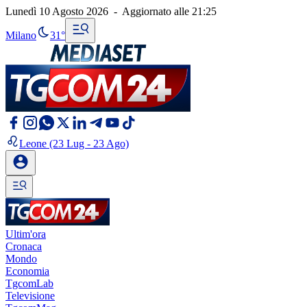
Lunedì 10 Agosto 2026
-
Aggiornato alle
21:25
Milano
31°
Leone
(23 Lug - 23 Ago)
Ultim'ora
Cronaca
Mondo
Economia
TgcomLab
Televisione