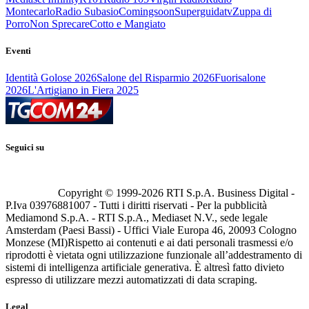
Montecarlo
Radio Subasio
Comingsoon
Superguidatv
Zuppa di
Porro
Non Sprecare
Cotto e Mangiato
Eventi
Identità Golose 2026
Salone del Risparmio 2026
Fuorisalone
2026
L'Artigiano in Fiera 2025
Seguici su
Copyright © 1999-
2026
RTI S.p.A. Business Digital -
P.Iva 03976881007 - Tutti i diritti riservati - Per la pubblicità
Mediamond S.p.A. - RTI S.p.A., Mediaset N.V., sede legale
Amsterdam (Paesi Bassi) - Uffici Viale Europa 46, 20093 Cologno
Monzese (MI)
Rispetto ai contenuti e ai dati personali trasmessi e/o
riprodotti è vietata ogni utilizzazione funzionale all’addestramento di
sistemi di intelligenza artificiale generativa. È altresì fatto divieto
espresso di utilizzare mezzi automatizzati di data scraping.
Legal