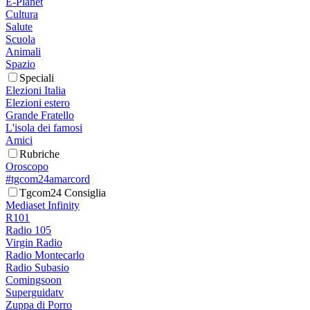
E-Planet
Cultura
Salute
Scuola
Animali
Spazio
Speciali
Elezioni Italia
Elezioni estero
Grande Fratello
L'isola dei famosi
Amici
Rubriche
Oroscopo
#tgcom24amarcord
Tgcom24 Consiglia
Mediaset Infinity
R101
Radio 105
Virgin Radio
Radio Montecarlo
Radio Subasio
Comingsoon
Superguidatv
Zuppa di Porro