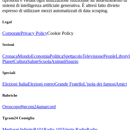
riprodotti è vietata ogni utilizzazione funzionale all’addestramento di
sistemi di intelligenza artificiale generativa. È altresì fatto divieto
espresso di utilizzare mezzi automatizzati di data scraping.
Legal
Corporate
Privacy Policy
Cookie Policy
Sezioni
Cronaca
Mondo
Economia
Politica
Spettacolo
Televisione
People
Lifestyl
Planet
Cultura
Salute
Scuola
Animali
Spazio
Speciali
Elezioni Italia
Elezioni estero
Grande Fratello
L'isola dei famosi
Amici
Rubriche
Oroscopo
#tgcom24amarcord
Tgcom24 Consiglia
Mediaset Infinity
R101
Radio 105
Virgin Radio
Radio