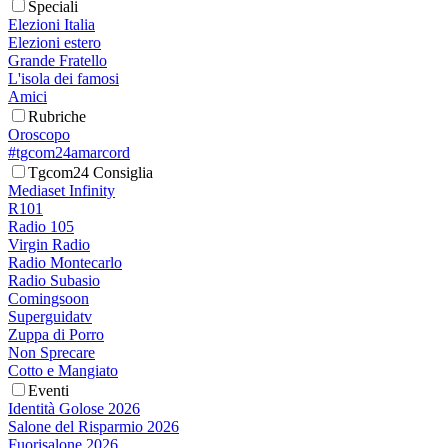
Speciali
Elezioni Italia
Elezioni estero
Grande Fratello
L'isola dei famosi
Amici
Rubriche
Oroscopo
#tgcom24amarcord
Tgcom24 Consiglia
Mediaset Infinity
R101
Radio 105
Virgin Radio
Radio Montecarlo
Radio Subasio
Comingsoon
Superguidatv
Zuppa di Porro
Non Sprecare
Cotto e Mangiato
Eventi
Identità Golose 2026
Salone del Risparmio 2026
Fuorisalone 2026