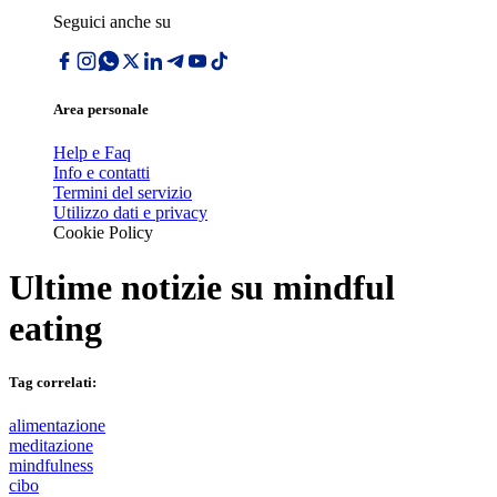
Seguici anche su
Area personale
Help e Faq
Info e contatti
Termini del servizio
Utilizzo dati e privacy
Cookie Policy
Ultime notizie su
mindful
eating
Tag correlati:
alimentazione
meditazione
mindfulness
cibo