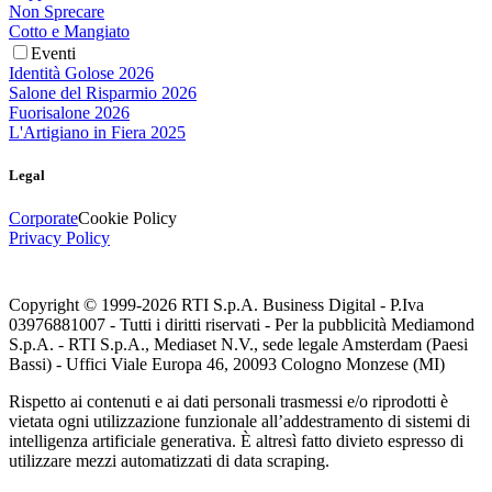
Non Sprecare
Cotto e Mangiato
Eventi
Identità Golose 2026
Salone del Risparmio 2026
Fuorisalone 2026
L'Artigiano in Fiera 2025
Legal
Corporate
Cookie Policy
Privacy Policy
Copyright © 1999-
2026
RTI S.p.A. Business Digital - P.Iva
03976881007 - Tutti i diritti riservati - Per la pubblicità Mediamond
S.p.A. - RTI S.p.A., Mediaset N.V., sede legale Amsterdam (Paesi
Bassi) - Uffici Viale Europa 46, 20093 Cologno Monzese (MI)
Rispetto ai contenuti e ai dati personali trasmessi e/o riprodotti è
vietata ogni utilizzazione funzionale all’addestramento di sistemi di
intelligenza artificiale generativa. È altresì fatto divieto espresso di
utilizzare mezzi automatizzati di data scraping.