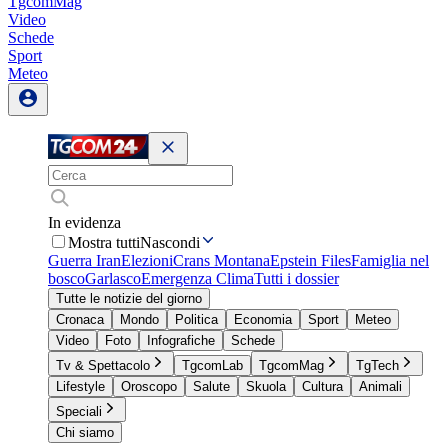
TgcomMag
Video
Schede
Sport
Meteo
In evidenza
Mostra tutti
Nascondi
Guerra Iran
Elezioni
Crans Montana
Epstein Files
Famiglia nel
bosco
Garlasco
Emergenza Clima
Tutti i dossier
Tutte le notizie del giorno
Cronaca
Mondo
Politica
Economia
Sport
Meteo
Video
Foto
Infografiche
Schede
Tv & Spettacolo
TgcomLab
TgcomMag
TgTech
Lifestyle
Oroscopo
Salute
Skuola
Cultura
Animali
Speciali
Chi siamo