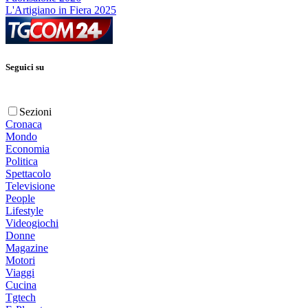
L'Artigiano in Fiera 2025
Seguici su
Sezioni
Cronaca
Mondo
Economia
Politica
Spettacolo
Televisione
People
Lifestyle
Videogiochi
Donne
Magazine
Motori
Viaggi
Cucina
Tgtech