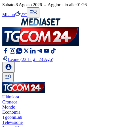
Sabato 8 Agosto 2026
-
Aggiornato alle
01:26
Milano
27°
Leone
(23 Lug - 23 Ago)
Ultim'ora
Cronaca
Mondo
Economia
TgcomLab
Televisione