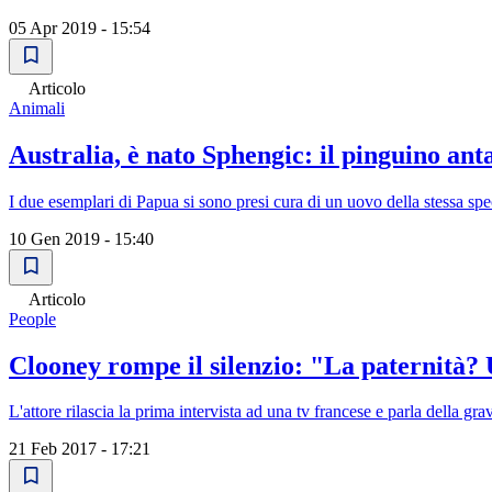
05 Apr 2019 - 15:54
Articolo
Animali
Australia, è nato Sphengic: il pinguino an
I due esemplari di Papua si sono presi cura di un uovo della stessa spe
10 Gen 2019 - 15:40
Articolo
People
Clooney rompe il silenzio: "La paternità
L'attore rilascia la prima intervista ad una tv francese e parla della 
21 Feb 2017 - 17:21