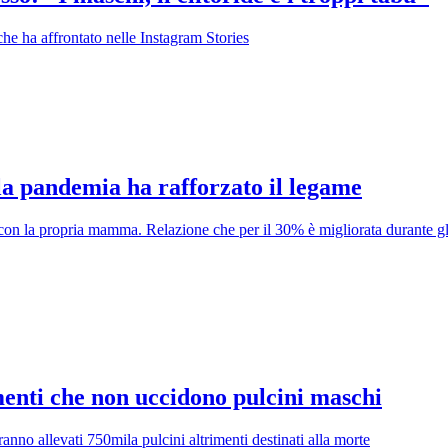
che ha affrontato nelle Instagram Stories
la pandemia ha rafforzato il legame
 con la propria mamma. Relazione che per il 30% è migliorata durante g
menti che non uccidono pulcini maschi
ranno allevati 750mila pulcini altrimenti destinati alla morte