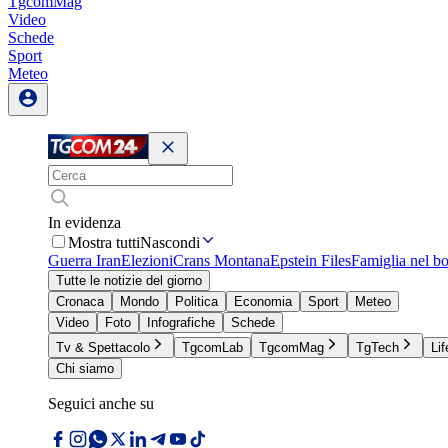
TgcomMag
Video
Schede
Sport
Meteo
In evidenza
Mostra tutti
Nascondi
Guerra Iran
Elezioni
Crans Montana
Epstein Files
Famiglia nel b
Tutte le notizie del giorno
Cronaca
Mondo
Politica
Economia
Sport
Meteo
Video
Foto
Infografiche
Schede
Tv & Spettacolo
TgcomLab
TgcomMag
TgTech
Lif
Chi siamo
Seguici anche su