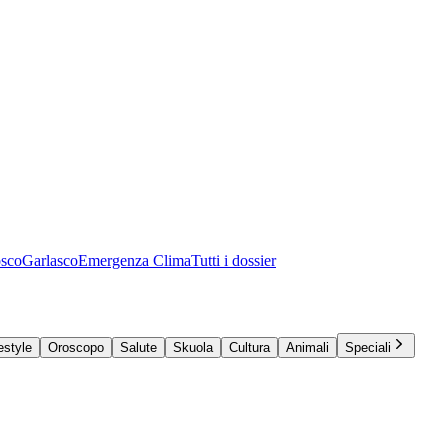
osco
Garlasco
Emergenza Clima
Tutti i dossier
estyle
Oroscopo
Salute
Skuola
Cultura
Animali
Speciali