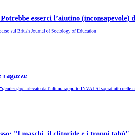
Potrebbe esserci l’aiutino (inconsapevole) d
parso sul British Journal of Sociology of Education
e ragazze
 “gender gap” rilevato dall’ultimo rapporto INVALSI soprattutto nelle ma
so: "I maschi, il clitoride e i troppi tabù"