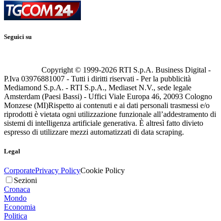
Seguici su
Copyright © 1999-
2026
RTI S.p.A. Business Digital -
P.Iva 03976881007 - Tutti i diritti riservati - Per la pubblicità
Mediamond S.p.A. - RTI S.p.A., Mediaset N.V., sede legale
Amsterdam (Paesi Bassi) - Uffici Viale Europa 46, 20093 Cologno
Monzese (MI)
Rispetto ai contenuti e ai dati personali trasmessi e/o
riprodotti è vietata ogni utilizzazione funzionale all’addestramento di
sistemi di intelligenza artificiale generativa. È altresì fatto divieto
espresso di utilizzare mezzi automatizzati di data scraping.
Legal
Corporate
Privacy Policy
Cookie Policy
Sezioni
Cronaca
Mondo
Economia
Politica