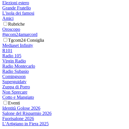
Elezioni estero
Grande Fratello
L'isola dei famosi
Amici
Rubriche
Oroscopo
#tgcom24amarcord
Tgcom24 Consiglia
Mediaset Infinity
R101
Radio 105
Virgin Radio
Radio Montecarlo
Radio Subasio
Comingsoon
Superguidatv
Zuppa di Porro
Non Sprecare
Cotto e Mangiato
Eventi
Identità Golose 2026
Salone del Risparmio 2026
Fuorisalone 2026
L'Artigiano in Fiera 2025