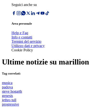
Seguici anche su
Area personale
Help e Faq
Info e contatti
Termini del servizio
Utilizzo dati e privacy
Cookie Policy
Ultime notizie su
marillion
Tag correlati:
musica
padova
steve hogarth
genesis
jethro tull
progressive