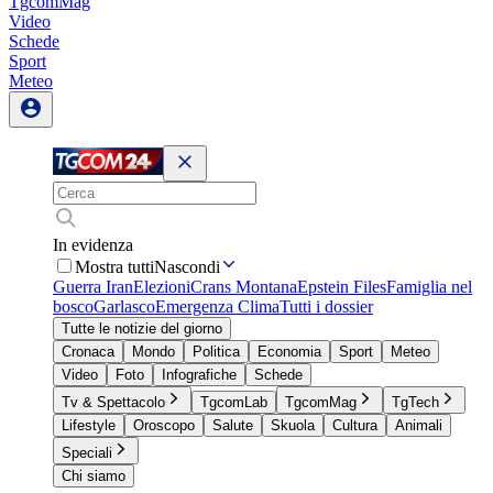
TgcomMag
Video
Schede
Sport
Meteo
In evidenza
Mostra tutti
Nascondi
Guerra Iran
Elezioni
Crans Montana
Epstein Files
Famiglia nel
bosco
Garlasco
Emergenza Clima
Tutti i dossier
Tutte le notizie del giorno
Cronaca
Mondo
Politica
Economia
Sport
Meteo
Video
Foto
Infografiche
Schede
Tv & Spettacolo
TgcomLab
TgcomMag
TgTech
Lifestyle
Oroscopo
Salute
Skuola
Cultura
Animali
Speciali
Chi siamo