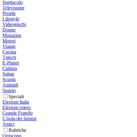
Spettacolo
Televisione
People
Lifestyle
Videogiochi
Donne
Magazine
Motori
Viaggi
Cucina
Tgtech
E-Planet
Cultura
Salute
Scuola
Animali
Spazio
Speciali
Elezioni Italia
Elezioni estero
Grande Fratello
L'isola dei famosi
Amici
Rubriche
Oroscopo