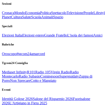
Sezioni
Cronaca
Mondo
Economia
Politica
Spettacolo
Televisione
People
Lifestyl
Planet
Cultura
Salute
Scuola
Animali
Spazio
Speciali
Elezioni Italia
Elezioni estero
Grande Fratello
L'isola dei famosi
Amici
Rubriche
Oroscopo
#tgcom24amarcord
Tgcom24 Consiglia
Mediaset Infinity
R101
Radio 105
Virgin Radio
Radio
Montecarlo
Radio Subasio
Comingsoon
Superguidatv
Zuppa di
Porro
Non Sprecare
Cotto e Mangiato
Eventi
Identità Golose 2026
Salone del Risparmio 2026
Fuorisalone
2026
L'Artigiano in Fiera 2025