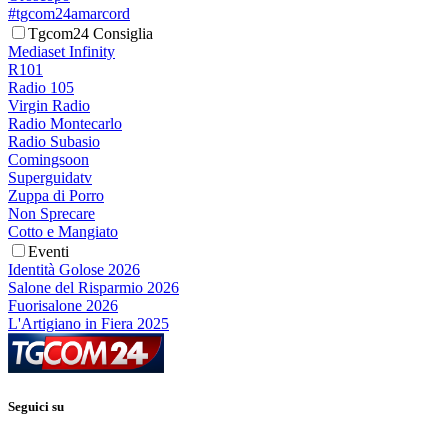
#tgcom24amarcord
Tgcom24 Consiglia
Mediaset Infinity
R101
Radio 105
Virgin Radio
Radio Montecarlo
Radio Subasio
Comingsoon
Superguidatv
Zuppa di Porro
Non Sprecare
Cotto e Mangiato
Eventi
Identità Golose 2026
Salone del Risparmio 2026
Fuorisalone 2026
L'Artigiano in Fiera 2025
Seguici su