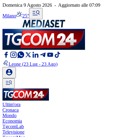
Domenica 9 Agosto 2026
-
Aggiornato alle
07:09
Milano
25°
Leone
(23 Lug - 23 Ago)
Ultim'ora
Cronaca
Mondo
Economia
TgcomLab
Televisione