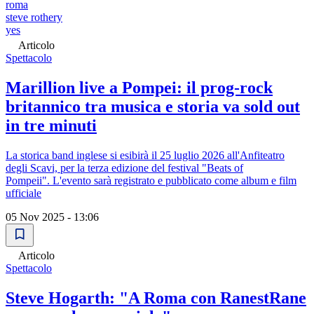
roma
steve rothery
yes
Articolo
Spettacolo
Marillion live a Pompei: il prog-rock
britannico tra musica e storia va sold out
in tre minuti
La storica band inglese si esibirà il 25 luglio 2026 all'Anfiteatro
degli Scavi, per la terza edizione del festival "Beats of
Pompeii". L'evento sarà registrato e pubblicato come album e film
ufficiale
05 Nov 2025 - 13:06
Articolo
Spettacolo
Steve Hogarth: "A Roma con RanestRane