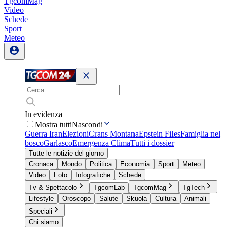
TgcomMag
Video
Schede
Sport
Meteo
In evidenza
Mostra tutti
Nascondi
Guerra Iran
Elezioni
Crans Montana
Epstein Files
Famiglia nel
bosco
Garlasco
Emergenza Clima
Tutti i dossier
Tutte le notizie del giorno
Cronaca
Mondo
Politica
Economia
Sport
Meteo
Video
Foto
Infografiche
Schede
Tv & Spettacolo
TgcomLab
TgcomMag
TgTech
Lifestyle
Oroscopo
Salute
Skuola
Cultura
Animali
Speciali
Chi siamo