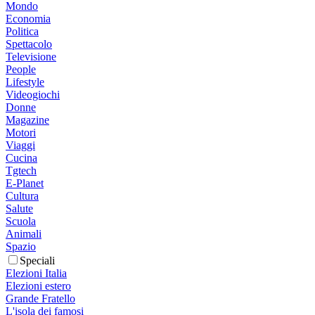
Mondo
Economia
Politica
Spettacolo
Televisione
People
Lifestyle
Videogiochi
Donne
Magazine
Motori
Viaggi
Cucina
Tgtech
E-Planet
Cultura
Salute
Scuola
Animali
Spazio
Speciali
Elezioni Italia
Elezioni estero
Grande Fratello
L'isola dei famosi