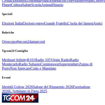
Cronaca
Mondo
Economia
Politica
Spettacolo
Televisione
People
Lifestyl
Planet
Cultura
Salute
Scuola
Animali
Spazio
Speciali
Elezioni Italia
Elezioni estero
Grande Fratello
L'isola dei famosi
Amici
Rubriche
Oroscopo
#tgcom24amarcord
Tgcom24 Consiglia
Mediaset Infinity
R101
Radio 105
Virgin Radio
Radio
Montecarlo
Radio Subasio
Comingsoon
Superguidatv
Zuppa di
Porro
Non Sprecare
Cotto e Mangiato
Eventi
Identità Golose 2026
Salone del Risparmio 2026
Fuorisalone
2026
L'Artigiano in Fiera 2025