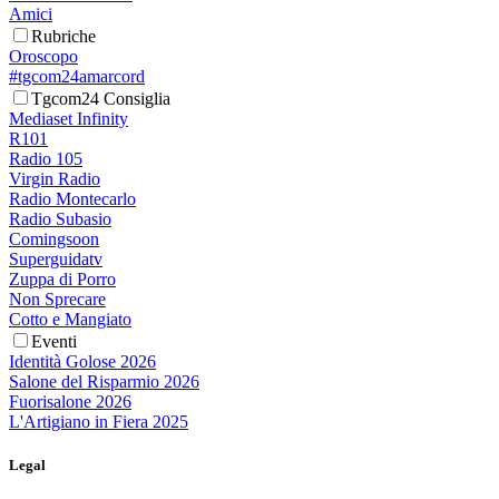
Amici
Rubriche
Oroscopo
#tgcom24amarcord
Tgcom24 Consiglia
Mediaset Infinity
R101
Radio 105
Virgin Radio
Radio Montecarlo
Radio Subasio
Comingsoon
Superguidatv
Zuppa di Porro
Non Sprecare
Cotto e Mangiato
Eventi
Identità Golose 2026
Salone del Risparmio 2026
Fuorisalone 2026
L'Artigiano in Fiera 2025
Legal