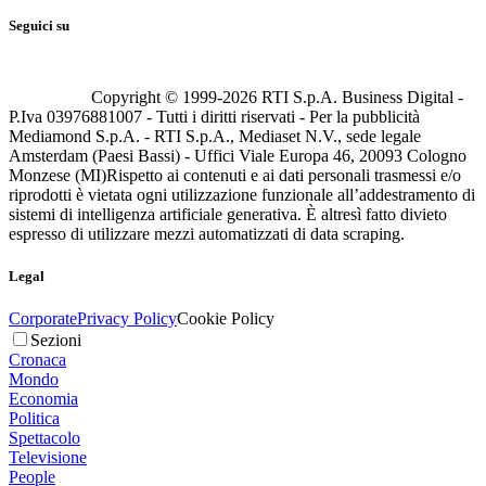
Seguici su
Copyright © 1999-
2026
RTI S.p.A. Business Digital -
P.Iva 03976881007 - Tutti i diritti riservati - Per la pubblicità
Mediamond S.p.A. - RTI S.p.A., Mediaset N.V., sede legale
Amsterdam (Paesi Bassi) - Uffici Viale Europa 46, 20093 Cologno
Monzese (MI)
Rispetto ai contenuti e ai dati personali trasmessi e/o
riprodotti è vietata ogni utilizzazione funzionale all’addestramento di
sistemi di intelligenza artificiale generativa. È altresì fatto divieto
espresso di utilizzare mezzi automatizzati di data scraping.
Legal
Corporate
Privacy Policy
Cookie Policy
Sezioni
Cronaca
Mondo
Economia
Politica
Spettacolo
Televisione
People