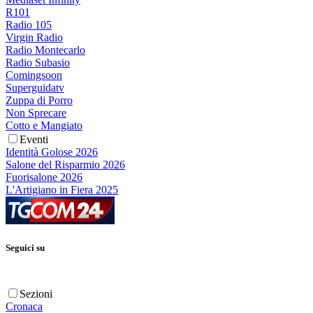
R101
Radio 105
Virgin Radio
Radio Montecarlo
Radio Subasio
Comingsoon
Superguidatv
Zuppa di Porro
Non Sprecare
Cotto e Mangiato
Eventi
Identità Golose 2026
Salone del Risparmio 2026
Fuorisalone 2026
L'Artigiano in Fiera 2025
Seguici su
Sezioni
Cronaca