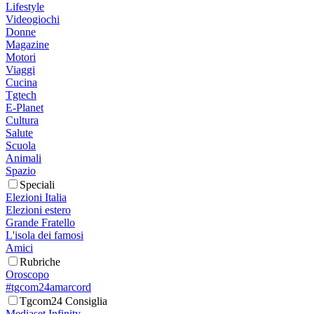
Lifestyle
Videogiochi
Donne
Magazine
Motori
Viaggi
Cucina
Tgtech
E-Planet
Cultura
Salute
Scuola
Animali
Spazio
Speciali
Elezioni Italia
Elezioni estero
Grande Fratello
L'isola dei famosi
Amici
Rubriche
Oroscopo
#tgcom24amarcord
Tgcom24 Consiglia
Mediaset Infinity