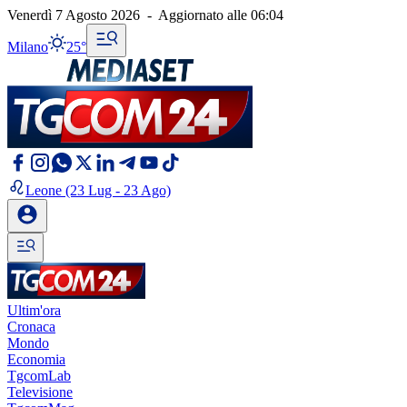
Venerdì 7 Agosto 2026
-
Aggiornato alle
06:04
Milano
25°
Leone
(23 Lug - 23 Ago)
Ultim'ora
Cronaca
Mondo
Economia
TgcomLab
Televisione