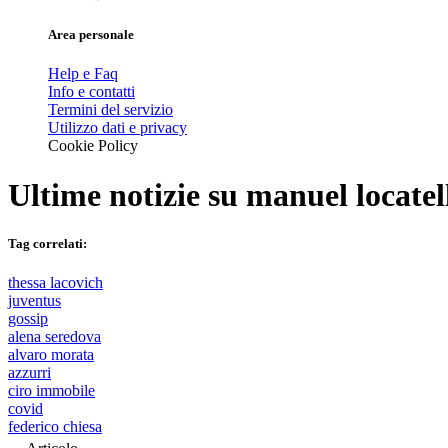
Area personale
Help e Faq
Info e contatti
Termini del servizio
Utilizzo dati e privacy
Cookie Policy
Ultime notizie su
manuel locatel
Tag correlati:
thessa lacovich
juventus
gossip
alena seredova
alvaro morata
azzurri
ciro immobile
covid
federico chiesa