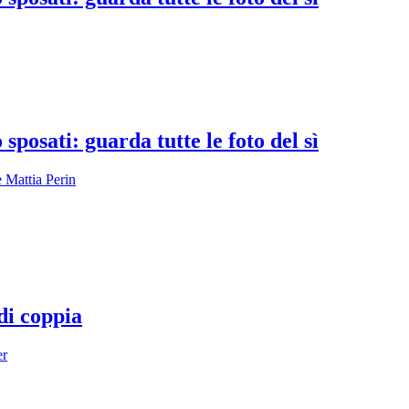
posati: guarda tutte le foto del sì
e Mattia Perin
di coppia
er