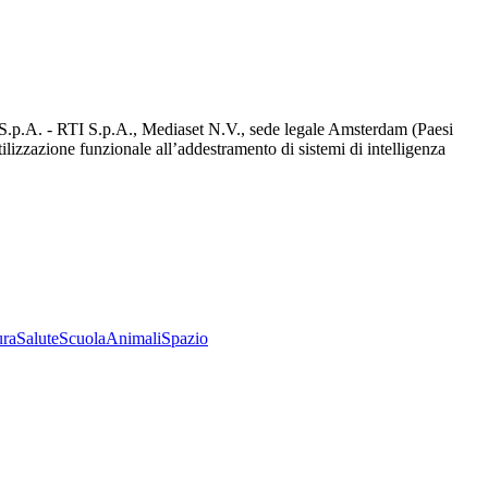
d S.p.A. - RTI S.p.A., Mediaset N.V., sede legale Amsterdam (Paesi
utilizzazione funzionale all’addestramento di sistemi di intelligenza
ura
Salute
Scuola
Animali
Spazio