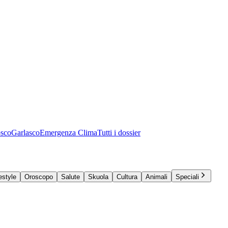
osco
Garlasco
Emergenza Clima
Tutti i dossier
estyle
Oroscopo
Salute
Skuola
Cultura
Animali
Speciali