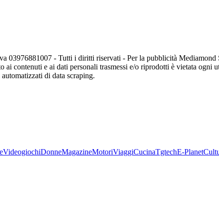
va 03976881007 - Tutti i diritti riservati - Per la pubblicità Mediamon
o ai contenuti e ai dati personali trasmessi e/o riprodotti è vietata ogni 
zi automatizzati di data scraping.
e
Videogiochi
Donne
Magazine
Motori
Viaggi
Cucina
Tgtech
E-Planet
Cult