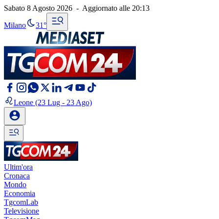
Sabato 8 Agosto 2026
-
Aggiornato alle
20:13
Milano
31°
Leone
(23 Lug - 23 Ago)
Ultim'ora
Cronaca
Mondo
Economia
TgcomLab
Televisione