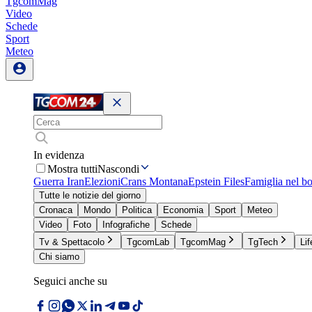
TgcomMag
Video
Schede
Sport
Meteo
In evidenza
Mostra tutti
Nascondi
Guerra Iran
Elezioni
Crans Montana
Epstein Files
Famiglia nel b
Tutte le notizie del giorno
Cronaca
Mondo
Politica
Economia
Sport
Meteo
Video
Foto
Infografiche
Schede
Tv & Spettacolo
TgcomLab
TgcomMag
TgTech
Lif
Chi siamo
Seguici anche su