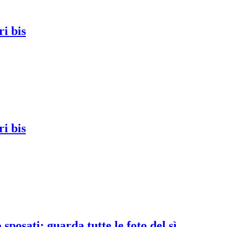
i bis
i bis
posati: guarda tutte le foto del sì