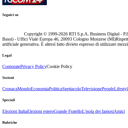
Seguici su
Copyright © 1999-
2026
RTI S.p.A. Business Digital - P.I
Bassi) - Uffici Viale Europa 46, 20093 Cologno Monzese (MI)
Rispett
artificiale generativa. È altresì fatto divieto espresso di utilizzare mez
Legal
Corporate
Privacy Policy
Cookie Policy
Sezioni
Cronaca
Mondo
Economia
Politica
Spettacolo
Televisione
People
Lifestyl
Speciali
Elezioni Italia
Elezioni estero
Grande Fratello
L'isola dei famosi
Amici
Rubriche