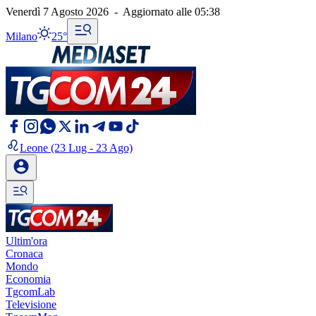
Venerdì 7 Agosto 2026
-
Aggiornato alle
05:38
Milano
25°
Leone
(23 Lug - 23 Ago)
Ultim'ora
Cronaca
Mondo
Economia
TgcomLab
Televisione