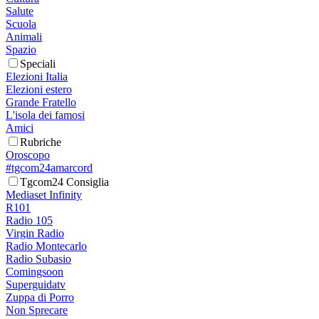
Salute
Scuola
Animali
Spazio
Speciali
Elezioni Italia
Elezioni estero
Grande Fratello
L'isola dei famosi
Amici
Rubriche
Oroscopo
#tgcom24amarcord
Tgcom24 Consiglia
Mediaset Infinity
R101
Radio 105
Virgin Radio
Radio Montecarlo
Radio Subasio
Comingsoon
Superguidatv
Zuppa di Porro
Non Sprecare