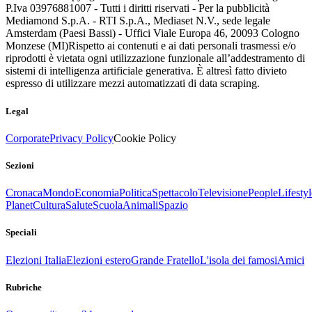
P.Iva 03976881007 - Tutti i diritti riservati - Per la pubblicità
Mediamond S.p.A. - RTI S.p.A., Mediaset N.V., sede legale
Amsterdam (Paesi Bassi) - Uffici Viale Europa 46, 20093 Cologno
Monzese (MI)
Rispetto ai contenuti e ai dati personali trasmessi e/o
riprodotti è vietata ogni utilizzazione funzionale all’addestramento di
sistemi di intelligenza artificiale generativa. È altresì fatto divieto
espresso di utilizzare mezzi automatizzati di data scraping.
Legal
Corporate
Privacy Policy
Cookie Policy
Sezioni
Cronaca
Mondo
Economia
Politica
Spettacolo
Televisione
People
Lifestyl
Planet
Cultura
Salute
Scuola
Animali
Spazio
Speciali
Elezioni Italia
Elezioni estero
Grande Fratello
L'isola dei famosi
Amici
Rubriche