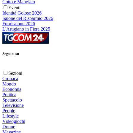
Cotto e Mangiato
Eventi
Identità Golose 2026
Salone del Risparmio 2026
Fuorisalone 2026
L'Artigiano in Fiera 2025
Seguici su
Sezioni
Cronaca
Mondo
Economia
Politica
Spettacolo
Televisione
People
Lifestyle
Videogiochi
Donne
Magazine