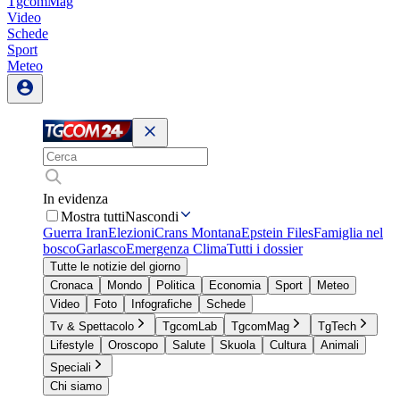
TgcomMag
Video
Schede
Sport
Meteo
In evidenza
Mostra tutti
Nascondi
Guerra Iran
Elezioni
Crans Montana
Epstein Files
Famiglia nel
bosco
Garlasco
Emergenza Clima
Tutti i dossier
Tutte le notizie del giorno
Cronaca
Mondo
Politica
Economia
Sport
Meteo
Video
Foto
Infografiche
Schede
Tv & Spettacolo
TgcomLab
TgcomMag
TgTech
Lifestyle
Oroscopo
Salute
Skuola
Cultura
Animali
Speciali
Chi siamo