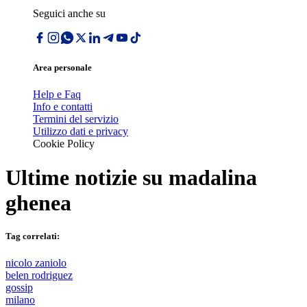
Seguici anche su
Area personale
Help e Faq
Info e contatti
Termini del servizio
Utilizzo dati e privacy
Cookie Policy
Ultime notizie su
madalina
ghenea
Tag correlati:
nicolo zaniolo
belen rodriguez
gossip
milano