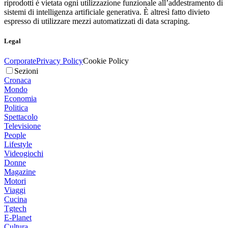
riprodotti è vietata ogni utilizzazione funzionale all’addestramento di
sistemi di intelligenza artificiale generativa. È altresì fatto divieto
espresso di utilizzare mezzi automatizzati di data scraping.
Legal
Corporate
Privacy Policy
Cookie Policy
Sezioni
Cronaca
Mondo
Economia
Politica
Spettacolo
Televisione
People
Lifestyle
Videogiochi
Donne
Magazine
Motori
Viaggi
Cucina
Tgtech
E-Planet
Cultura