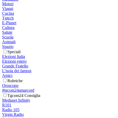
Motori
Viaggi
Cucina
Tgtech
E-Planet
Cultura
Salute
Scuola
Animali
Spazio
Speciali
Elezioni Italia
Elezioni estero
Grande Fratello
L'isola dei famosi
Amici
Rubriche
Oroscopo
#tgcom24amarcord
Tgcom24 Consiglia
Mediaset Infinity
R101
Radio 105
Virgin Radio