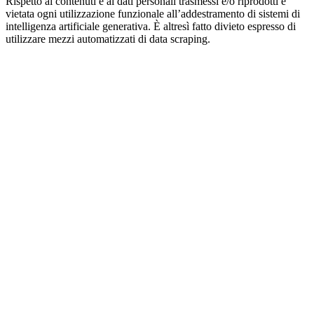
Rispetto ai contenuti e ai dati personali trasmessi e/o riprodotti è
vietata ogni utilizzazione funzionale all’addestramento di sistemi di
intelligenza artificiale generativa. È altresì fatto divieto espresso di
utilizzare mezzi automatizzati di data scraping.