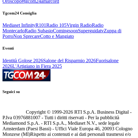
Oroscopo
#tgcom24amarcord
Tgcom24 Consiglia
Mediaset Infinity
R101
Radio 105
Virgin Radio
Radio
Montecarlo
Radio Subasio
Comingsoon
Superguidatv
Zuppa di
Porro
Non Sprecare
Cotto e Mangiato
Eventi
Identità Golose 2026
Salone del Risparmio 2026
Fuorisalone
2026
L'Artigiano in Fiera 2025
Seguici su
Copyright © 1999-
2026
RTI S.p.A. Business Digital -
P.Iva 03976881007 - Tutti i diritti riservati - Per la pubblicità
Mediamond S.p.A. - RTI S.p.A., Mediaset N.V., sede legale
Amsterdam (Paesi Bassi) - Uffici Viale Europa 46, 20093 Cologno
Monzese (MI)
Rispetto ai contenuti e ai dati personali trasmessi e/o