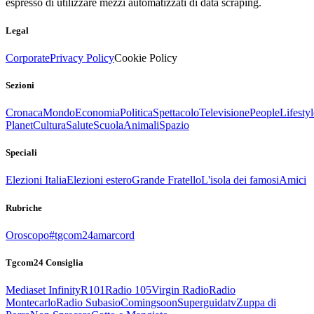
espresso di utilizzare mezzi automatizzati di data scraping.
Legal
Corporate
Privacy Policy
Cookie Policy
Sezioni
Cronaca
Mondo
Economia
Politica
Spettacolo
Televisione
People
Lifestyl
Planet
Cultura
Salute
Scuola
Animali
Spazio
Speciali
Elezioni Italia
Elezioni estero
Grande Fratello
L'isola dei famosi
Amici
Rubriche
Oroscopo
#tgcom24amarcord
Tgcom24 Consiglia
Mediaset Infinity
R101
Radio 105
Virgin Radio
Radio
Montecarlo
Radio Subasio
Comingsoon
Superguidatv
Zuppa di