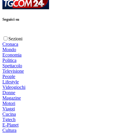
Seguici su
Sezioni
Cronaca
Mondo
Economia
Politica
Spettacolo
Televisione
People
Lifestyle
Videogiochi
Donne
Magazine
Motori
Viaggi
Cucina
Tgtech
E-Planet
Cultura