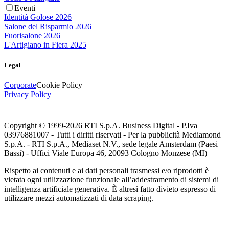
Eventi
Identità Golose 2026
Salone del Risparmio 2026
Fuorisalone 2026
L'Artigiano in Fiera 2025
Legal
Corporate
Cookie Policy
Privacy Policy
Copyright © 1999-
2026
RTI S.p.A. Business Digital - P.Iva
03976881007 - Tutti i diritti riservati - Per la pubblicità Mediamond
S.p.A. - RTI S.p.A., Mediaset N.V., sede legale Amsterdam (Paesi
Bassi) - Uffici Viale Europa 46, 20093 Cologno Monzese (MI)
Rispetto ai contenuti e ai dati personali trasmessi e/o riprodotti è
vietata ogni utilizzazione funzionale all’addestramento di sistemi di
intelligenza artificiale generativa. È altresì fatto divieto espresso di
utilizzare mezzi automatizzati di data scraping.