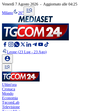
Venerdì 7 Agosto 2026
-
Aggiornato alle
04:25
Milano
26°
Leone
(23 Lug - 23 Ago)
Ultim'ora
Cronaca
Mondo
Economia
TgcomLab
Televisione