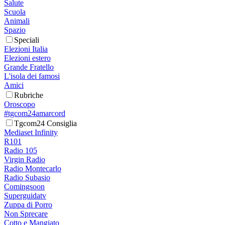
Salute
Scuola
Animali
Spazio
Speciali
Elezioni Italia
Elezioni estero
Grande Fratello
L'isola dei famosi
Amici
Rubriche
Oroscopo
#tgcom24amarcord
Tgcom24 Consiglia
Mediaset Infinity
R101
Radio 105
Virgin Radio
Radio Montecarlo
Radio Subasio
Comingsoon
Superguidatv
Zuppa di Porro
Non Sprecare
Cotto e Mangiato