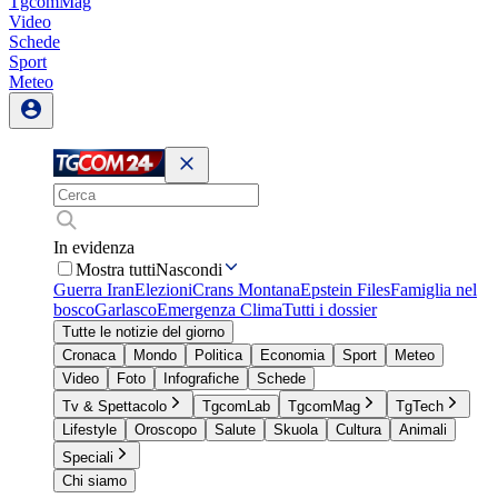
TgcomMag
Video
Schede
Sport
Meteo
In evidenza
Mostra tutti
Nascondi
Guerra Iran
Elezioni
Crans Montana
Epstein Files
Famiglia nel
bosco
Garlasco
Emergenza Clima
Tutti i dossier
Tutte le notizie del giorno
Cronaca
Mondo
Politica
Economia
Sport
Meteo
Video
Foto
Infografiche
Schede
Tv & Spettacolo
TgcomLab
TgcomMag
TgTech
Lifestyle
Oroscopo
Salute
Skuola
Cultura
Animali
Speciali
Chi siamo