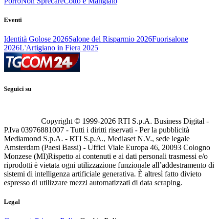
Porro
Non Sprecare
Cotto e Mangiato
Eventi
Identità Golose 2026
Salone del Risparmio 2026
Fuorisalone
2026
L'Artigiano in Fiera 2025
Seguici su
Copyright © 1999-
2026
RTI S.p.A. Business Digital -
P.Iva 03976881007 - Tutti i diritti riservati - Per la pubblicità
Mediamond S.p.A. - RTI S.p.A., Mediaset N.V., sede legale
Amsterdam (Paesi Bassi) - Uffici Viale Europa 46, 20093 Cologno
Monzese (MI)
Rispetto ai contenuti e ai dati personali trasmessi e/o
riprodotti è vietata ogni utilizzazione funzionale all’addestramento di
sistemi di intelligenza artificiale generativa. È altresì fatto divieto
espresso di utilizzare mezzi automatizzati di data scraping.
Legal