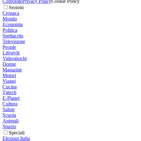
Corporate
Privacy Policy
Cookie Policy
Sezioni
Cronaca
Mondo
Economia
Politica
Spettacolo
Televisione
People
Lifestyle
Videogiochi
Donne
Magazine
Motori
Viaggi
Cucina
Tgtech
E-Planet
Cultura
Salute
Scuola
Animali
Spazio
Speciali
Elezioni Italia