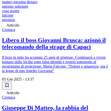
matteo messina denaro
antonio subranni
cosa nostra
falcone
giustizia
Articolo
Cronaca
Libero il boss Giovanni Brusca: azionò il
telecomando della strage di Capaci
Il boss in tutto ha scontato 25 anni di prigione. Continuerà a vivere
lontano dalla Sicilia sotto falsa identità e resterà sottoposto al
programma di protezione. Maria Falcone: "Dolore e amarezza, ma è
la legge di mio fratello Giovanni"
05 Giu 2025 - 13:37
Articolo
Cronaca
Giuseppe Di Matteo, la rabbia del