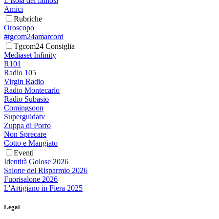
L'isola dei famosi
Amici
Rubriche
Oroscopo
#tgcom24amarcord
Tgcom24 Consiglia
Mediaset Infinity
R101
Radio 105
Virgin Radio
Radio Montecarlo
Radio Subasio
Comingsoon
Superguidatv
Zuppa di Porro
Non Sprecare
Cotto e Mangiato
Eventi
Identità Golose 2026
Salone del Risparmio 2026
Fuorisalone 2026
L'Artigiano in Fiera 2025
Legal