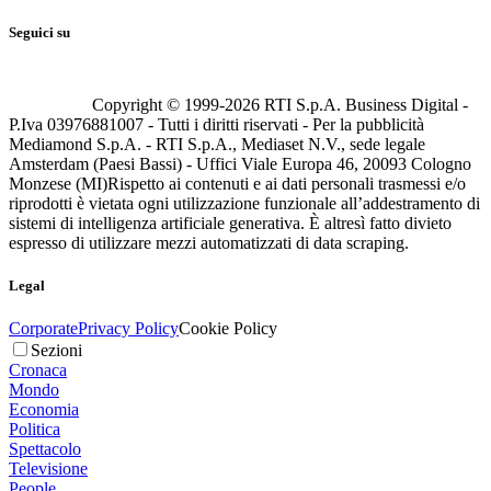
Seguici su
Copyright © 1999-
2026
RTI S.p.A. Business Digital -
P.Iva 03976881007 - Tutti i diritti riservati - Per la pubblicità
Mediamond S.p.A. - RTI S.p.A., Mediaset N.V., sede legale
Amsterdam (Paesi Bassi) - Uffici Viale Europa 46, 20093 Cologno
Monzese (MI)
Rispetto ai contenuti e ai dati personali trasmessi e/o
riprodotti è vietata ogni utilizzazione funzionale all’addestramento di
sistemi di intelligenza artificiale generativa. È altresì fatto divieto
espresso di utilizzare mezzi automatizzati di data scraping.
Legal
Corporate
Privacy Policy
Cookie Policy
Sezioni
Cronaca
Mondo
Economia
Politica
Spettacolo
Televisione
People