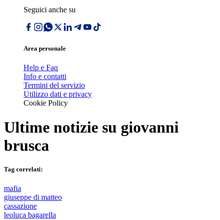
Seguici anche su
Area personale
Help e Faq
Info e contatti
Termini del servizio
Utilizzo dati e privacy
Cookie Policy
Ultime notizie su
giovanni
brusca
Tag correlati:
mafia
giuseppe di matteo
cassazione
leoluca bagarella