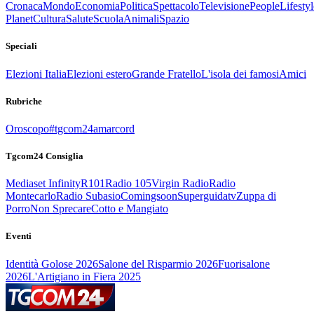
Cronaca
Mondo
Economia
Politica
Spettacolo
Televisione
People
Lifestyl
Planet
Cultura
Salute
Scuola
Animali
Spazio
Speciali
Elezioni Italia
Elezioni estero
Grande Fratello
L'isola dei famosi
Amici
Rubriche
Oroscopo
#tgcom24amarcord
Tgcom24 Consiglia
Mediaset Infinity
R101
Radio 105
Virgin Radio
Radio
Montecarlo
Radio Subasio
Comingsoon
Superguidatv
Zuppa di
Porro
Non Sprecare
Cotto e Mangiato
Eventi
Identità Golose 2026
Salone del Risparmio 2026
Fuorisalone
2026
L'Artigiano in Fiera 2025