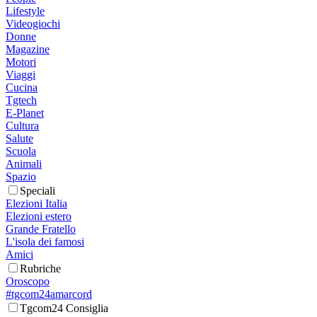
Lifestyle
Videogiochi
Donne
Magazine
Motori
Viaggi
Cucina
Tgtech
E-Planet
Cultura
Salute
Scuola
Animali
Spazio
Speciali
Elezioni Italia
Elezioni estero
Grande Fratello
L'isola dei famosi
Amici
Rubriche
Oroscopo
#tgcom24amarcord
Tgcom24 Consiglia