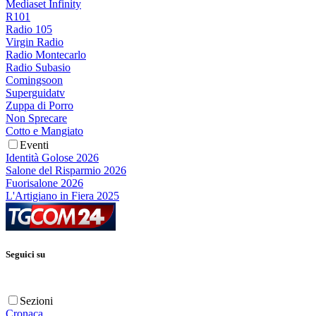
Mediaset Infinity
R101
Radio 105
Virgin Radio
Radio Montecarlo
Radio Subasio
Comingsoon
Superguidatv
Zuppa di Porro
Non Sprecare
Cotto e Mangiato
Eventi
Identità Golose 2026
Salone del Risparmio 2026
Fuorisalone 2026
L'Artigiano in Fiera 2025
Seguici su
Sezioni
Cronaca