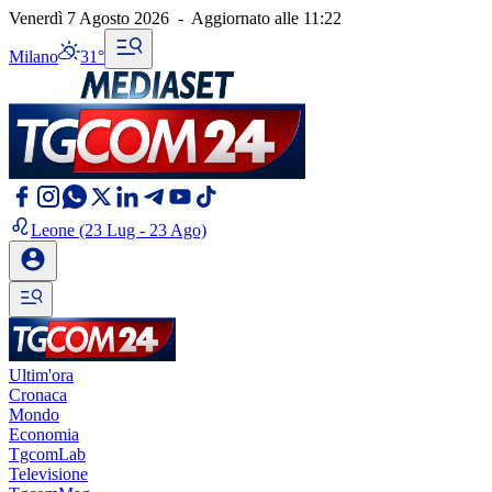
Venerdì 7 Agosto 2026
-
Aggiornato alle
11:22
Milano
31°
Leone
(23 Lug - 23 Ago)
Ultim'ora
Cronaca
Mondo
Economia
TgcomLab
Televisione