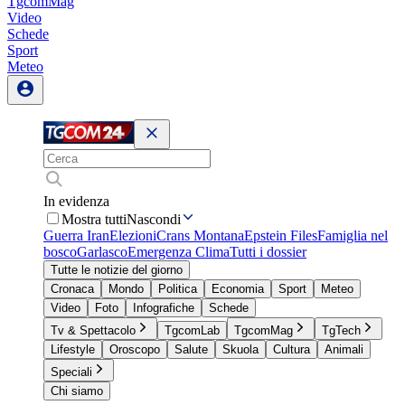
TgcomMag
Video
Schede
Sport
Meteo
In evidenza
Mostra tutti
Nascondi
Guerra Iran
Elezioni
Crans Montana
Epstein Files
Famiglia nel
bosco
Garlasco
Emergenza Clima
Tutti i dossier
Tutte le notizie del giorno
Cronaca
Mondo
Politica
Economia
Sport
Meteo
Video
Foto
Infografiche
Schede
Tv & Spettacolo
TgcomLab
TgcomMag
TgTech
Lifestyle
Oroscopo
Salute
Skuola
Cultura
Animali
Speciali
Chi siamo