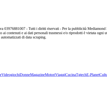
va 03976881007 - Tutti i diritti riservati - Per la pubblicità Mediamon
o ai contenuti e ai dati personali trasmessi e/o riprodotti è vietata ogni 
zi automatizzati di data scraping.
e
Videogiochi
Donne
Magazine
Motori
Viaggi
Cucina
Tgtech
E-Planet
Cult