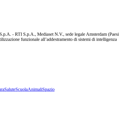
d S.p.A. - RTI S.p.A., Mediaset N.V., sede legale Amsterdam (Paesi
utilizzazione funzionale all’addestramento di sistemi di intelligenza
ura
Salute
Scuola
Animali
Spazio