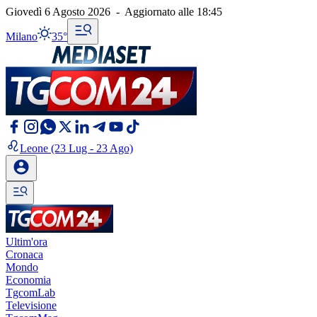
Giovedì 6 Agosto 2026
-
Aggiornato alle
18:45
Milano
35°
Leone
(23 Lug - 23 Ago)
Ultim'ora
Cronaca
Mondo
Economia
TgcomLab
Televisione