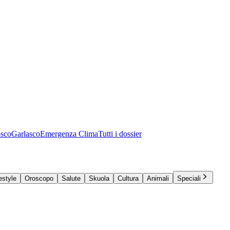
osco
Garlasco
Emergenza Clima
Tutti i dossier
estyle
Oroscopo
Salute
Skuola
Cultura
Animali
Speciali