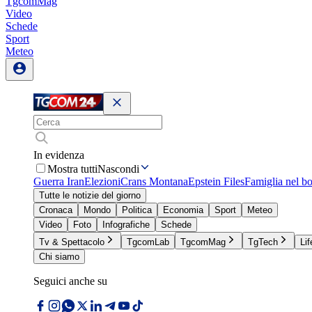
TgcomMag
Video
Schede
Sport
Meteo
In evidenza
Mostra tutti
Nascondi
Guerra Iran
Elezioni
Crans Montana
Epstein Files
Famiglia nel b
Tutte le notizie del giorno
Cronaca
Mondo
Politica
Economia
Sport
Meteo
Video
Foto
Infografiche
Schede
Tv & Spettacolo
TgcomLab
TgcomMag
TgTech
Lif
Chi siamo
Seguici anche su