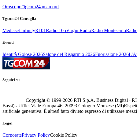
Oroscopo
#tgcom24amarcord
Tgcom24 Consiglia
Mediaset Infinity
R101
Radio 105
Virgin Radio
Radio Montecarlo
Radio
Eventi
Identità Golose 2026
Salone del Risparmio 2026
Fuorisalone 2026
L'Ar
Seguici su
Copyright © 1999-
2026
RTI S.p.A. Business Digital - P.I
Bassi) - Uffici Viale Europa 46, 20093 Cologno Monzese (MI)
Rispett
artificiale generativa. È altresì fatto divieto espresso di utilizzare mez
Legal
Corporate
Privacy Policy
Cookie Policy