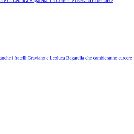
a e da Leoluca Bagarella. La Corte si è riservata di decidere
anche i fratelli Graviano e Leoluca Bagarella che cambieranno carcere