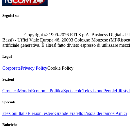
Seguici su
Copyright © 1999-
2026
RTI S.p.A. Business Digital - P.I
Bassi) - Uffici Viale Europa 46, 20093 Cologno Monzese (MI)
Rispett
artificiale generativa. È altresì fatto divieto espresso di utilizzare mez
Legal
Corporate
Privacy Policy
Cookie Policy
Sezioni
Cronaca
Mondo
Economia
Politica
Spettacolo
Televisione
People
Lifestyl
Speciali
Elezioni Italia
Elezioni estero
Grande Fratello
L'isola dei famosi
Amici
Rubriche