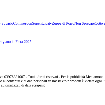
 Subasio
Comingsoon
Superguidatv
Zuppa di Porro
Non Sprecare
Cotto 
tigiano in Fiera 2025
va 03976881007 - Tutti i diritti riservati - Per la pubblicità Mediamon
o ai contenuti e ai dati personali trasmessi e/o riprodotti è vietata ogni 
zi automatizzati di data scraping.