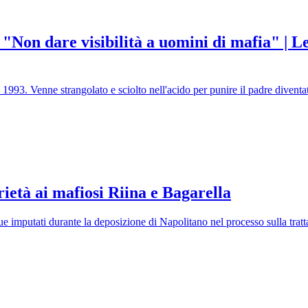
 "Non dare visibilità a uomini di mafia" | Le
1993. Venne strangolato e sciolto nell'acido per punire il padre diventat
ietà ai mafiosi Riina e Bagarella
due imputati durante la deposizione di Napolitano nel processo sulla tratt