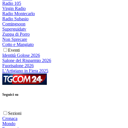
Radio 105
Virgin Radio
Radio Montecarlo
Radio Subasio
Comingsoon
Superguidatv
Zuppa di Porro
Non Sprecare
Cotto e Mangiato
Eventi
Identità Golose 2026
Salone del Risparmio 2026
Fuorisalone 2026
L'Artigiano in Fiera 2025
Seguici su
Sezioni
Cronaca
Mondo