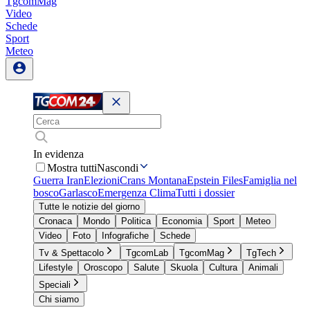
TgcomMag
Video
Schede
Sport
Meteo
In evidenza
Mostra tutti
Nascondi
Guerra Iran
Elezioni
Crans Montana
Epstein Files
Famiglia nel
bosco
Garlasco
Emergenza Clima
Tutti i dossier
Tutte le notizie del giorno
Cronaca
Mondo
Politica
Economia
Sport
Meteo
Video
Foto
Infografiche
Schede
Tv & Spettacolo
TgcomLab
TgcomMag
TgTech
Lifestyle
Oroscopo
Salute
Skuola
Cultura
Animali
Speciali
Chi siamo