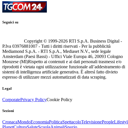
Seguici su
Copyright © 1999-
2026
RTI S.p.A. Business Digital -
P.Iva 03976881007 - Tutti i diritti riservati - Per la pubblicità
Mediamond S.p.A. - RTI S.p.A., Mediaset N.V., sede legale
Amsterdam (Paesi Bassi) - Uffici Viale Europa 46, 20093 Cologno
Monzese (MI)
Rispetto ai contenuti e ai dati personali trasmessi e/o
riprodotti è vietata ogni utilizzazione funzionale all’addestramento di
sistemi di intelligenza artificiale generativa. È altresì fatto divieto
espresso di utilizzare mezzi automatizzati di data scraping.
Legal
Corporate
Privacy Policy
Cookie Policy
Sezioni
Cronaca
Mondo
Economia
Politica
Spettacolo
Televisione
People
Lifestyl
Planet
Cultura
Salute
Scuola
Animali
Spazio