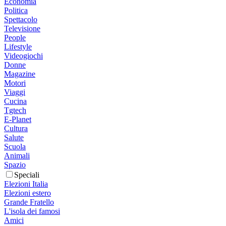
Economia
Politica
Spettacolo
Televisione
People
Lifestyle
Videogiochi
Donne
Magazine
Motori
Viaggi
Cucina
Tgtech
E-Planet
Cultura
Salute
Scuola
Animali
Spazio
Speciali
Elezioni Italia
Elezioni estero
Grande Fratello
L'isola dei famosi
Amici