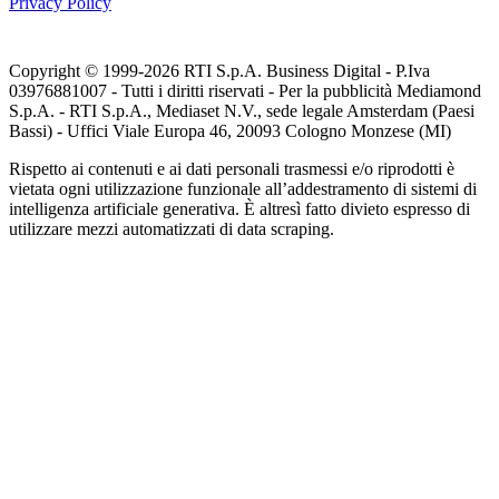
Privacy Policy
Copyright © 1999-
2026
RTI S.p.A. Business Digital - P.Iva
03976881007 - Tutti i diritti riservati - Per la pubblicità Mediamond
S.p.A. - RTI S.p.A., Mediaset N.V., sede legale Amsterdam (Paesi
Bassi) - Uffici Viale Europa 46, 20093 Cologno Monzese (MI)
Rispetto ai contenuti e ai dati personali trasmessi e/o riprodotti è
vietata ogni utilizzazione funzionale all’addestramento di sistemi di
intelligenza artificiale generativa. È altresì fatto divieto espresso di
utilizzare mezzi automatizzati di data scraping.