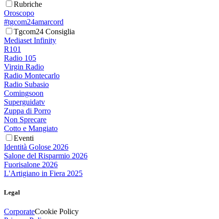
Rubriche
Oroscopo
#tgcom24amarcord
Tgcom24 Consiglia
Mediaset Infinity
R101
Radio 105
Virgin Radio
Radio Montecarlo
Radio Subasio
Comingsoon
Superguidatv
Zuppa di Porro
Non Sprecare
Cotto e Mangiato
Eventi
Identità Golose 2026
Salone del Risparmio 2026
Fuorisalone 2026
L'Artigiano in Fiera 2025
Legal
Corporate
Cookie Policy