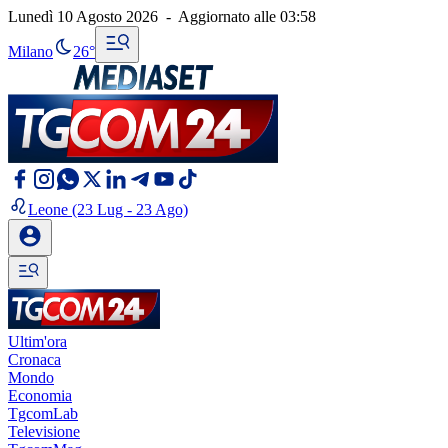
Lunedì 10 Agosto 2026
-
Aggiornato alle
03:58
Milano
26°
Leone
(23 Lug - 23 Ago)
Ultim'ora
Cronaca
Mondo
Economia
TgcomLab
Televisione