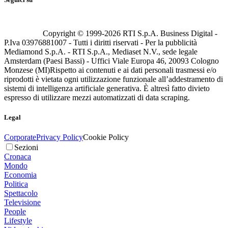
Copyright © 1999-
2026
RTI S.p.A. Business Digital -
P.Iva 03976881007 - Tutti i diritti riservati - Per la pubblicità
Mediamond S.p.A. - RTI S.p.A., Mediaset N.V., sede legale
Amsterdam (Paesi Bassi) - Uffici Viale Europa 46, 20093 Cologno
Monzese (MI)
Rispetto ai contenuti e ai dati personali trasmessi e/o
riprodotti è vietata ogni utilizzazione funzionale all’addestramento di
sistemi di intelligenza artificiale generativa. È altresì fatto divieto
espresso di utilizzare mezzi automatizzati di data scraping.
Legal
Corporate
Privacy Policy
Cookie Policy
Sezioni
Cronaca
Mondo
Economia
Politica
Spettacolo
Televisione
People
Lifestyle