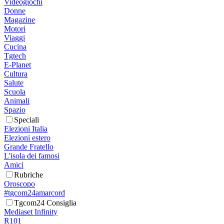
Videogiochi
Donne
Magazine
Motori
Viaggi
Cucina
Tgtech
E-Planet
Cultura
Salute
Scuola
Animali
Spazio
Speciali
Elezioni Italia
Elezioni estero
Grande Fratello
L'isola dei famosi
Amici
Rubriche
Oroscopo
#tgcom24amarcord
Tgcom24 Consiglia
Mediaset Infinity
R101