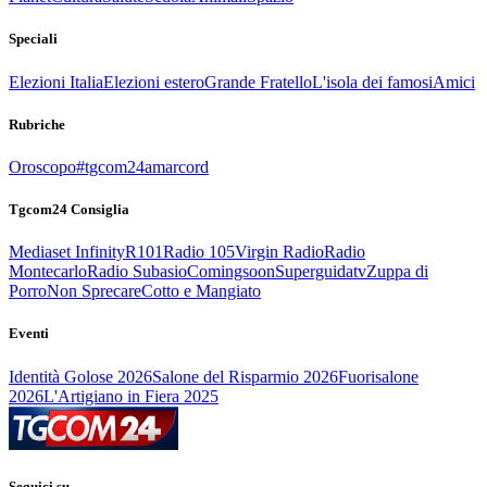
Speciali
Elezioni Italia
Elezioni estero
Grande Fratello
L'isola dei famosi
Amici
Rubriche
Oroscopo
#tgcom24amarcord
Tgcom24 Consiglia
Mediaset Infinity
R101
Radio 105
Virgin Radio
Radio
Montecarlo
Radio Subasio
Comingsoon
Superguidatv
Zuppa di
Porro
Non Sprecare
Cotto e Mangiato
Eventi
Identità Golose 2026
Salone del Risparmio 2026
Fuorisalone
2026
L'Artigiano in Fiera 2025
Seguici su