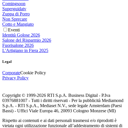
Comingsoon
Superguidatv
Zuppa di Porro
Non Sprecare
Cotto e Mangiato
Eventi
Identità Golose 2026
Salone del Risparmio 2026
Fuorisalone 2026
L'Artigiano in Fiera 2025
Legal
Corporate
Cookie Policy
Privacy Policy
Copyright © 1999-
2026
RTI S.p.A. Business Digital - P.Iva
03976881007 - Tutti i diritti riservati - Per la pubblicità Mediamond
S.p.A. - RTI S.p.A., Mediaset N.V., sede legale Amsterdam (Paesi
Bassi) - Uffici Viale Europa 46, 20093 Cologno Monzese (MI)
Rispetto ai contenuti e ai dati personali trasmessi e/o riprodotti è
vietata ogni utilizzazione funzionale all’addestramento di sistemi di