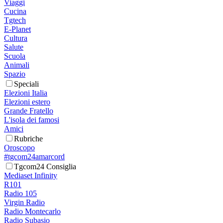
Viaggi
Cucina
Tgtech
E-Planet
Cultura
Salute
Scuola
Animali
Spazio
Speciali
Elezioni Italia
Elezioni estero
Grande Fratello
L'isola dei famosi
Amici
Rubriche
Oroscopo
#tgcom24amarcord
Tgcom24 Consiglia
Mediaset Infinity
R101
Radio 105
Virgin Radio
Radio Montecarlo
Radio Subasio