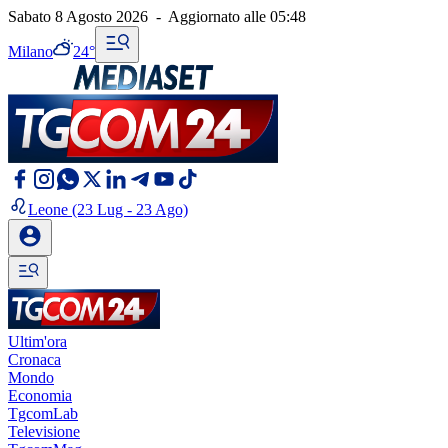
Sabato 8 Agosto 2026
-
Aggiornato alle
05:48
Milano
24°
Leone
(23 Lug - 23 Ago)
Ultim'ora
Cronaca
Mondo
Economia
TgcomLab
Televisione