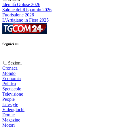
Identità Golose 2026
Salone del Risparmio 2026
Fuorisalone 2026
L'Artigiano in Fiera 2025
Seguici su
Sezioni
Cronaca
Mondo
Economia
Politica
Spettacolo
Televisione
People
Lifestyle
Videogiochi
Donne
Magazine
Motori