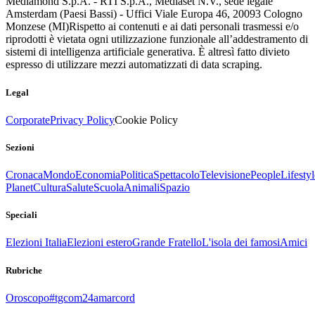
Mediamond S.p.A. - RTI S.p.A., Mediaset N.V., sede legale
Amsterdam (Paesi Bassi) - Uffici Viale Europa 46, 20093 Cologno
Monzese (MI)
Rispetto ai contenuti e ai dati personali trasmessi e/o
riprodotti è vietata ogni utilizzazione funzionale all’addestramento di
sistemi di intelligenza artificiale generativa. È altresì fatto divieto
espresso di utilizzare mezzi automatizzati di data scraping.
Legal
Corporate
Privacy Policy
Cookie Policy
Sezioni
Cronaca
Mondo
Economia
Politica
Spettacolo
Televisione
People
Lifestyl
Planet
Cultura
Salute
Scuola
Animali
Spazio
Speciali
Elezioni Italia
Elezioni estero
Grande Fratello
L'isola dei famosi
Amici
Rubriche
Oroscopo
#tgcom24amarcord