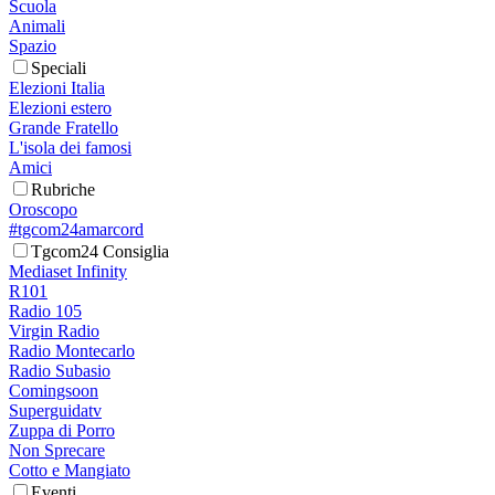
Scuola
Animali
Spazio
Speciali
Elezioni Italia
Elezioni estero
Grande Fratello
L'isola dei famosi
Amici
Rubriche
Oroscopo
#tgcom24amarcord
Tgcom24 Consiglia
Mediaset Infinity
R101
Radio 105
Virgin Radio
Radio Montecarlo
Radio Subasio
Comingsoon
Superguidatv
Zuppa di Porro
Non Sprecare
Cotto e Mangiato
Eventi