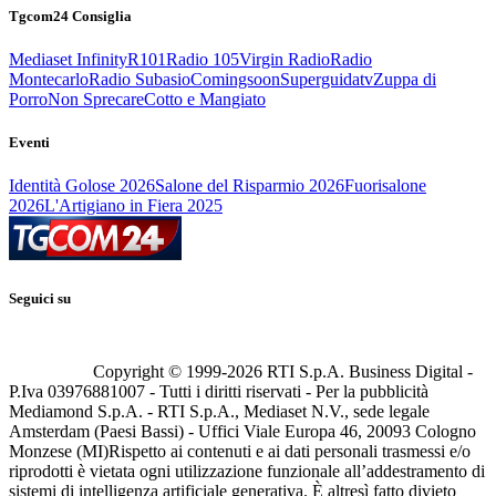
Tgcom24 Consiglia
Mediaset Infinity
R101
Radio 105
Virgin Radio
Radio
Montecarlo
Radio Subasio
Comingsoon
Superguidatv
Zuppa di
Porro
Non Sprecare
Cotto e Mangiato
Eventi
Identità Golose 2026
Salone del Risparmio 2026
Fuorisalone
2026
L'Artigiano in Fiera 2025
Seguici su
Copyright © 1999-
2026
RTI S.p.A. Business Digital -
P.Iva 03976881007 - Tutti i diritti riservati - Per la pubblicità
Mediamond S.p.A. - RTI S.p.A., Mediaset N.V., sede legale
Amsterdam (Paesi Bassi) - Uffici Viale Europa 46, 20093 Cologno
Monzese (MI)
Rispetto ai contenuti e ai dati personali trasmessi e/o
riprodotti è vietata ogni utilizzazione funzionale all’addestramento di
sistemi di intelligenza artificiale generativa. È altresì fatto divieto