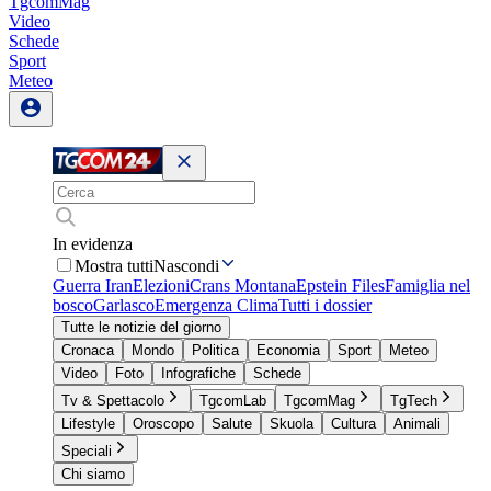
TgcomMag
Video
Schede
Sport
Meteo
In evidenza
Mostra tutti
Nascondi
Guerra Iran
Elezioni
Crans Montana
Epstein Files
Famiglia nel
bosco
Garlasco
Emergenza Clima
Tutti i dossier
Tutte le notizie del giorno
Cronaca
Mondo
Politica
Economia
Sport
Meteo
Video
Foto
Infografiche
Schede
Tv & Spettacolo
TgcomLab
TgcomMag
TgTech
Lifestyle
Oroscopo
Salute
Skuola
Cultura
Animali
Speciali
Chi siamo