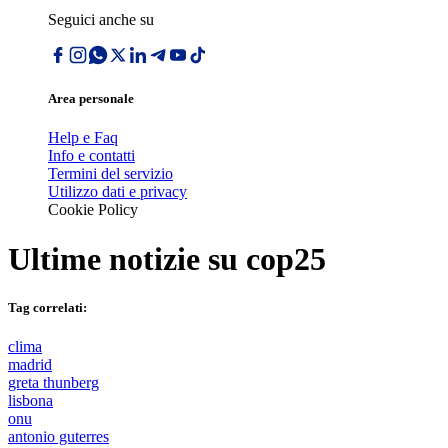
Seguici anche su
Area personale
Help e Faq
Info e contatti
Termini del servizio
Utilizzo dati e privacy
Cookie Policy
Ultime notizie su
cop25
Tag correlati:
clima
madrid
greta thunberg
lisbona
onu
antonio guterres