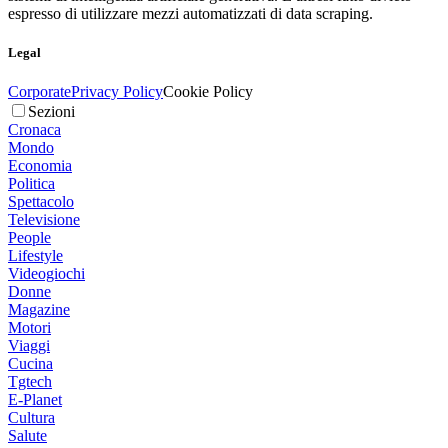
espresso di utilizzare mezzi automatizzati di data scraping.
Legal
Corporate
Privacy Policy
Cookie Policy
Sezioni
Cronaca
Mondo
Economia
Politica
Spettacolo
Televisione
People
Lifestyle
Videogiochi
Donne
Magazine
Motori
Viaggi
Cucina
Tgtech
E-Planet
Cultura
Salute