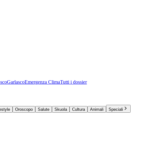
osco
Garlasco
Emergenza Clima
Tutti i dossier
estyle
Oroscopo
Salute
Skuola
Cultura
Animali
Speciali