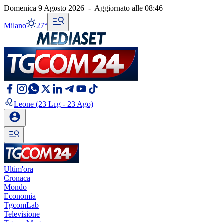
Domenica 9 Agosto 2026
-
Aggiornato alle
08:46
Milano
27°
Leone
(23 Lug - 23 Ago)
Ultim'ora
Cronaca
Mondo
Economia
TgcomLab
Televisione