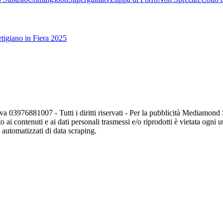
tigiano in Fiera 2025
va 03976881007 - Tutti i diritti riservati - Per la pubblicità Mediamon
o ai contenuti e ai dati personali trasmessi e/o riprodotti è vietata ogni 
zi automatizzati di data scraping.