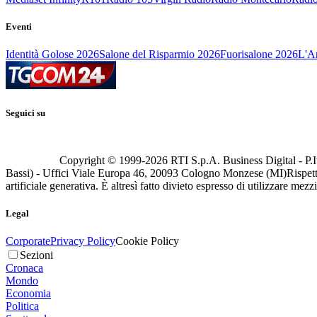
Eventi
Identità Golose 2026
Salone del Risparmio 2026
Fuorisalone 2026
L'Ar
Seguici su
Copyright © 1999-
2026
RTI S.p.A. Business Digital - P.I
Bassi) - Uffici Viale Europa 46, 20093 Cologno Monzese (MI)
Rispett
artificiale generativa. È altresì fatto divieto espresso di utilizzare mez
Legal
Corporate
Privacy Policy
Cookie Policy
Sezioni
Cronaca
Mondo
Economia
Politica