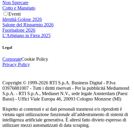
Non Sprecare
Cotto e Mangiato
Eventi
Identità Golose 2026
Salone del Risparmio 2026
Fuorisalone 2026
L'Artigiano in Fiera 2025
Legal
Corporate
Cookie Policy
Privacy Policy
Copyright © 1999-
2026
RTI S.p.A. Business Digital - P.Iva
03976881007 - Tutti i diritti riservati - Per la pubblicità Mediamond
S.p.A. - RTI S.p.A., Mediaset N.V., sede legale Amsterdam (Paesi
Bassi) - Uffici Viale Europa 46, 20093 Cologno Monzese (MI)
Rispetto ai contenuti e ai dati personali trasmessi e/o riprodotti è
vietata ogni utilizzazione funzionale all’addestramento di sistemi di
intelligenza artificiale generativa. È altresì fatto divieto espresso di
utilizzare mezzi automatizzati di data scraping.