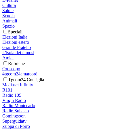
E-Planet
Cultura
Salute
Scuola
Animali
Spazio
Speciali
Elezioni Italia
Elezioni estero
Grande Fratello
L'isola dei famosi
Amici
Rubriche
Oroscopo
#tgcom24amarcord
Tgcom24 Consiglia
Mediaset Infinity
R101
Radio 105
Virgin Radio
Radio Montecarlo
Radio Subasio
Comingsoon
Superguidatv
Zuppa di Porro