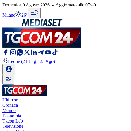
Domenica 9 Agosto 2026
-
Aggiornato alle
07:49
Milano
26°
Leone
(23 Lug - 23 Ago)
Ultim'ora
Cronaca
Mondo
Economia
TgcomLab
Televisione