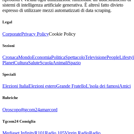
sistemi di intelligenza artificiale generativa. È altresì fatto divieto
espresso di utilizzare mezzi automatizzati di data scraping.
Legal
Corporate
Privacy Policy
Cookie Policy
Sezioni
Cronaca
Mondo
Economia
Politica
Spettacolo
Televisione
People
Lifestyl
Planet
Cultura
Salute
Scuola
Animali
Spazio
Speciali
Elezioni Italia
Elezioni estero
Grande Fratello
L'isola dei famosi
Amici
Rubriche
Oroscopo
#tgcom24amarcord
Tgcom24 Consiglia
Mediaset Infinity
R101
Radio 105
Virgin Radio
Radio