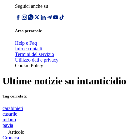
Seguici anche su
Area personale
Help e Faq
Info e contatti
Termini del servizio
Utilizzo dati e privacy
Cookie Policy
Ultime notizie su
intanticidio
Tag correlati:
carabinieri
casarile
milano
pavia
Articolo
Cronaca