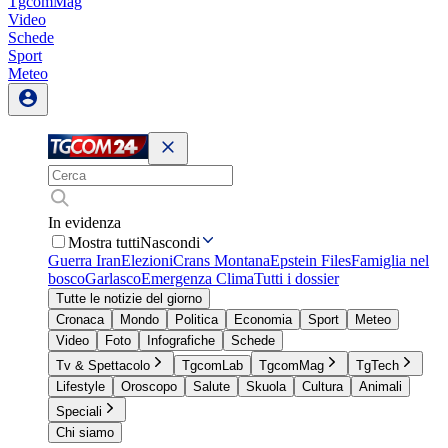
TgcomMag
Video
Schede
Sport
Meteo
In evidenza
Mostra tutti
Nascondi
Guerra Iran
Elezioni
Crans Montana
Epstein Files
Famiglia nel
bosco
Garlasco
Emergenza Clima
Tutti i dossier
Tutte le notizie del giorno
Cronaca
Mondo
Politica
Economia
Sport
Meteo
Video
Foto
Infografiche
Schede
Tv & Spettacolo
TgcomLab
TgcomMag
TgTech
Lifestyle
Oroscopo
Salute
Skuola
Cultura
Animali
Speciali
Chi siamo