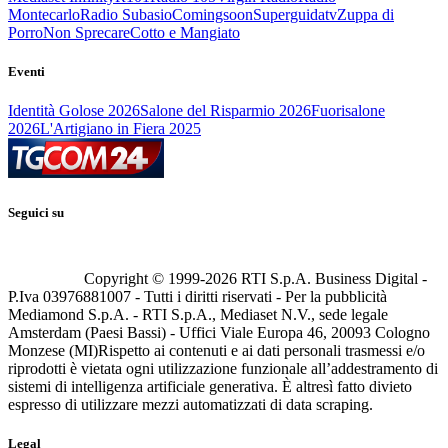
Montecarlo
Radio Subasio
Comingsoon
Superguidatv
Zuppa di
Porro
Non Sprecare
Cotto e Mangiato
Eventi
Identità Golose 2026
Salone del Risparmio 2026
Fuorisalone
2026
L'Artigiano in Fiera 2025
Seguici su
Copyright © 1999-
2026
RTI S.p.A. Business Digital -
P.Iva 03976881007 - Tutti i diritti riservati - Per la pubblicità
Mediamond S.p.A. - RTI S.p.A., Mediaset N.V., sede legale
Amsterdam (Paesi Bassi) - Uffici Viale Europa 46, 20093 Cologno
Monzese (MI)
Rispetto ai contenuti e ai dati personali trasmessi e/o
riprodotti è vietata ogni utilizzazione funzionale all’addestramento di
sistemi di intelligenza artificiale generativa. È altresì fatto divieto
espresso di utilizzare mezzi automatizzati di data scraping.
Legal