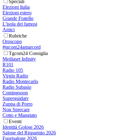
Speciali
Elezioni Italia
Elezioni estero
Grande Fratello
L'isola dei famosi
Amici
Rubriche
Oroscopo
#tgcom24amarcord
Tgcom24 Consiglia
Mediaset Infinity
R101
Radio 105
Virgin Radio
Radio Montecarlo
Radio Subasio
Comingsoon
Superguidatv
Zuppa di Porro
Non Sprecare
Cotto e Mangiato
Eventi
Identità Golose 2026
Salone del Risparmio 2026
Fuorisalone 2026