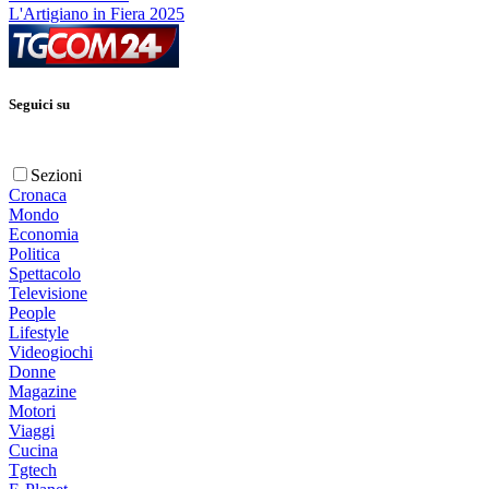
L'Artigiano in Fiera 2025
Seguici su
Sezioni
Cronaca
Mondo
Economia
Politica
Spettacolo
Televisione
People
Lifestyle
Videogiochi
Donne
Magazine
Motori
Viaggi
Cucina
Tgtech