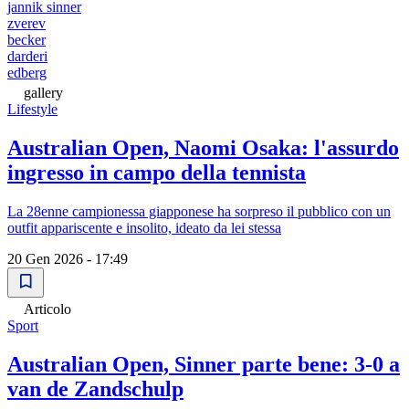
jannik sinner
zverev
becker
darderi
edberg
gallery
Lifestyle
Australian Open, Naomi Osaka: l'assurdo
ingresso in campo della tennista
La 28enne campionessa giapponese ha sorpreso il pubblico con un
outfit appariscente e insolito, ideato da lei stessa
20 Gen 2026 - 17:49
Articolo
Sport
Australian Open, Sinner parte bene: 3-0 a
van de Zandschulp