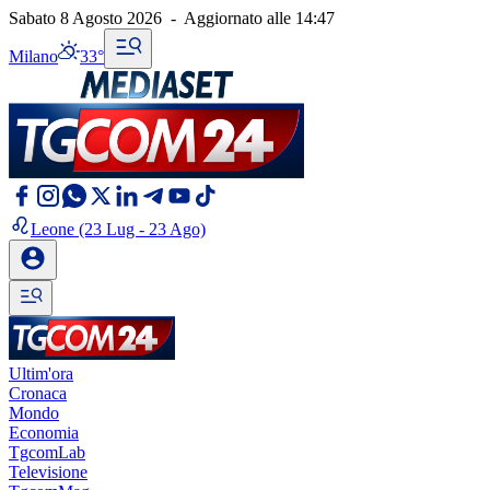
Sabato 8 Agosto 2026
-
Aggiornato alle
14:47
Milano
33°
Leone
(23 Lug - 23 Ago)
Ultim'ora
Cronaca
Mondo
Economia
TgcomLab
Televisione