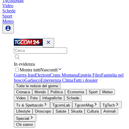
TgcomMag
Video
Schede
Sport
Meteo
In evidenza
Mostra tutti
Nascondi
Guerra Iran
Elezioni
Crans Montana
Epstein Files
Famiglia nel
bosco
Garlasco
Emergenza Clima
Tutti i dossier
Tutte le notizie del giorno
Cronaca
Mondo
Politica
Economia
Sport
Meteo
Video
Foto
Infografiche
Schede
Tv & Spettacolo
TgcomLab
TgcomMag
TgTech
Lifestyle
Oroscopo
Salute
Skuola
Cultura
Animali
Speciali
Chi siamo