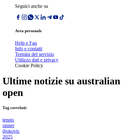
Seguici anche su
Area personale
Help e Faq
Info e contatti
Termini del servizio
Utilizzo dati e privacy
Cookie Policy
Ultime notizie su
australian
open
Tag correlati:
tennis
sinner
djokovic
2025