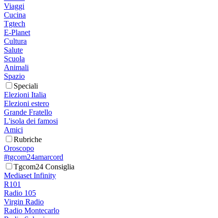
Viaggi
Cucina
Tgtech
E-Planet
Cultura
Salute
Scuola
Animali
Spazio
Speciali
Elezioni Italia
Elezioni estero
Grande Fratello
L'isola dei famosi
Amici
Rubriche
Oroscopo
#tgcom24amarcord
Tgcom24 Consiglia
Mediaset Infinity
R101
Radio 105
Virgin Radio
Radio Montecarlo