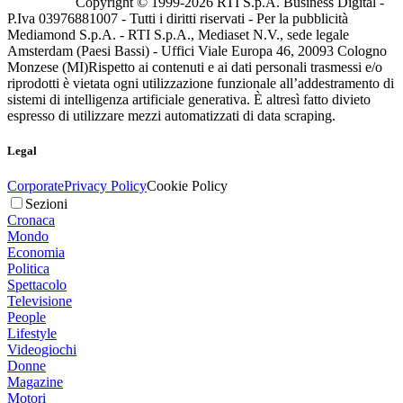
Copyright © 1999-
2026
RTI S.p.A. Business Digital -
P.Iva 03976881007 - Tutti i diritti riservati - Per la pubblicità
Mediamond S.p.A. - RTI S.p.A., Mediaset N.V., sede legale
Amsterdam (Paesi Bassi) - Uffici Viale Europa 46, 20093 Cologno
Monzese (MI)
Rispetto ai contenuti e ai dati personali trasmessi e/o
riprodotti è vietata ogni utilizzazione funzionale all’addestramento di
sistemi di intelligenza artificiale generativa. È altresì fatto divieto
espresso di utilizzare mezzi automatizzati di data scraping.
Legal
Corporate
Privacy Policy
Cookie Policy
Sezioni
Cronaca
Mondo
Economia
Politica
Spettacolo
Televisione
People
Lifestyle
Videogiochi
Donne
Magazine
Motori