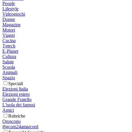
People
Lifestyle
Videogiochi
Donne
Magazine
Motori
Viaggi
Cucina
Tgtech
E-Planet
Cultura
Salute
Scuola
Animali
Spazio
Speciali
Elezioni Italia
Elezioni estero
Grande Fratello
L'isola dei famosi
Amici
Rubriche
Oroscopo
#tgcom24amarcord