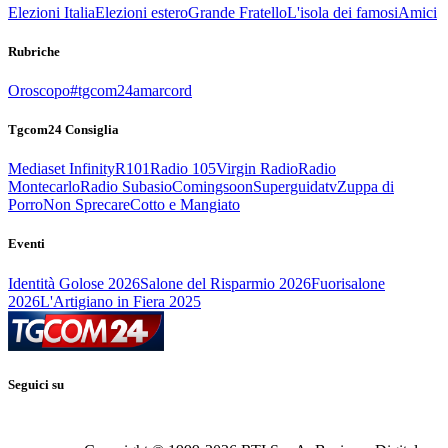
Elezioni Italia
Elezioni estero
Grande Fratello
L'isola dei famosi
Amici
Rubriche
Oroscopo
#tgcom24amarcord
Tgcom24 Consiglia
Mediaset Infinity
R101
Radio 105
Virgin Radio
Radio
Montecarlo
Radio Subasio
Comingsoon
Superguidatv
Zuppa di
Porro
Non Sprecare
Cotto e Mangiato
Eventi
Identità Golose 2026
Salone del Risparmio 2026
Fuorisalone
2026
L'Artigiano in Fiera 2025
Seguici su