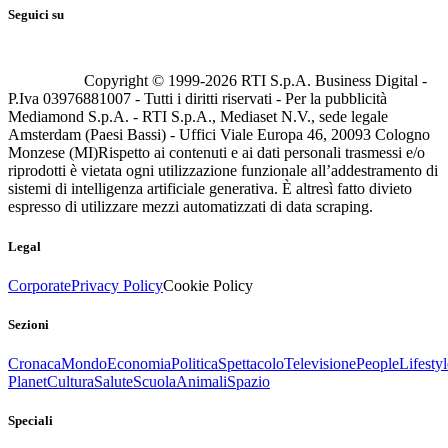
Seguici su
Copyright © 1999-
2026
RTI S.p.A. Business Digital -
P.Iva 03976881007 - Tutti i diritti riservati - Per la pubblicità
Mediamond S.p.A. - RTI S.p.A., Mediaset N.V., sede legale
Amsterdam (Paesi Bassi) - Uffici Viale Europa 46, 20093 Cologno
Monzese (MI)
Rispetto ai contenuti e ai dati personali trasmessi e/o
riprodotti è vietata ogni utilizzazione funzionale all’addestramento di
sistemi di intelligenza artificiale generativa. È altresì fatto divieto
espresso di utilizzare mezzi automatizzati di data scraping.
Legal
Corporate
Privacy Policy
Cookie Policy
Sezioni
Cronaca
Mondo
Economia
Politica
Spettacolo
Televisione
People
Lifestyl
Planet
Cultura
Salute
Scuola
Animali
Spazio
Speciali