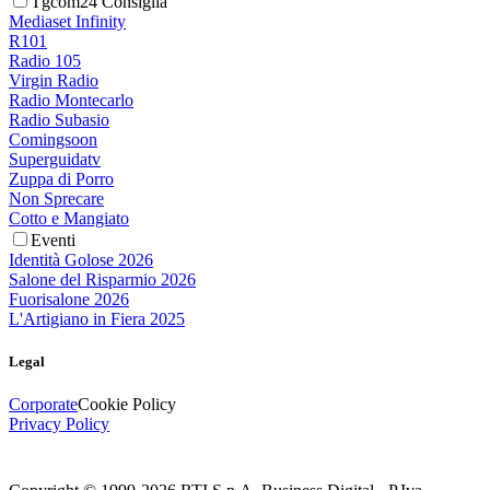
Tgcom24 Consiglia
Mediaset Infinity
R101
Radio 105
Virgin Radio
Radio Montecarlo
Radio Subasio
Comingsoon
Superguidatv
Zuppa di Porro
Non Sprecare
Cotto e Mangiato
Eventi
Identità Golose 2026
Salone del Risparmio 2026
Fuorisalone 2026
L'Artigiano in Fiera 2025
Legal
Corporate
Cookie Policy
Privacy Policy