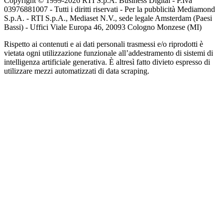
Copyright © 1999-
2026
RTI S.p.A. Business Digital - P.Iva
03976881007 - Tutti i diritti riservati - Per la pubblicità Mediamond
S.p.A. - RTI S.p.A., Mediaset N.V., sede legale Amsterdam (Paesi
Bassi) - Uffici Viale Europa 46, 20093 Cologno Monzese (MI)
Rispetto ai contenuti e ai dati personali trasmessi e/o riprodotti è
vietata ogni utilizzazione funzionale all’addestramento di sistemi di
intelligenza artificiale generativa. È altresì fatto divieto espresso di
utilizzare mezzi automatizzati di data scraping.