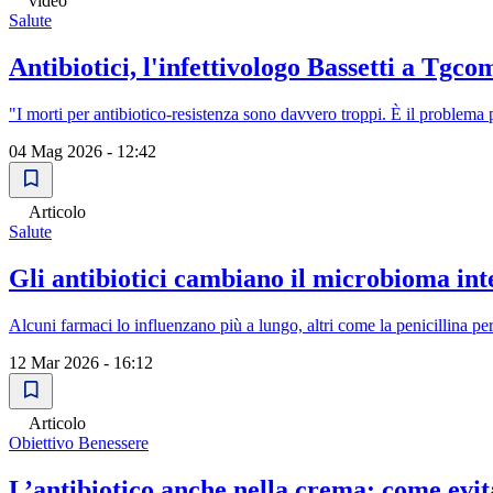
video
Salute
Antibiotici, l'infettivologo Bassetti a T
"I morti per antibiotico-resistenza sono davvero troppi. È il problema
04 Mag 2026 - 12:42
Articolo
Salute
Gli antibiotici cambiano il microbioma inte
Alcuni farmaci lo influenzano più a lungo, altri come la penicillina 
12 Mar 2026 - 16:12
Articolo
Obiettivo Benessere
L’antibiotico anche nella crema: come evit