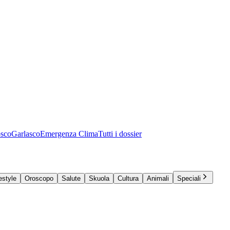
osco
Garlasco
Emergenza Clima
Tutti i dossier
estyle
Oroscopo
Salute
Skuola
Cultura
Animali
Speciali