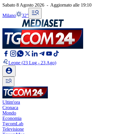
Sabato 8 Agosto 2026
-
Aggiornato alle
19:10
Milano
32°
Leone
(23 Lug - 23 Ago)
Ultim'ora
Cronaca
Mondo
Economia
TgcomLab
Televisione