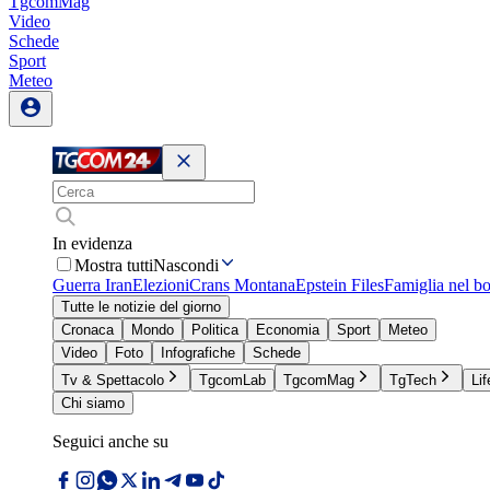
TgcomMag
Video
Schede
Sport
Meteo
In evidenza
Mostra tutti
Nascondi
Guerra Iran
Elezioni
Crans Montana
Epstein Files
Famiglia nel b
Tutte le notizie del giorno
Cronaca
Mondo
Politica
Economia
Sport
Meteo
Video
Foto
Infografiche
Schede
Tv & Spettacolo
TgcomLab
TgcomMag
TgTech
Lif
Chi siamo
Seguici anche su