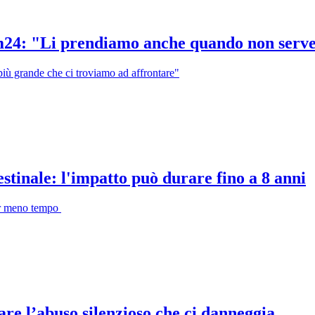
gcom24: "Li prendiamo anche quando non serv
 più grande che ci troviamo ad affrontare"
stinale: l'impatto può durare fino a 8 anni
per meno tempo
are l’abuso silenzioso che ci danneggia