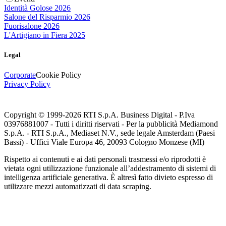
Identità Golose 2026
Salone del Risparmio 2026
Fuorisalone 2026
L'Artigiano in Fiera 2025
Legal
Corporate
Cookie Policy
Privacy Policy
Copyright © 1999-
2026
RTI S.p.A. Business Digital - P.Iva
03976881007 - Tutti i diritti riservati - Per la pubblicità Mediamond
S.p.A. - RTI S.p.A., Mediaset N.V., sede legale Amsterdam (Paesi
Bassi) - Uffici Viale Europa 46, 20093 Cologno Monzese (MI)
Rispetto ai contenuti e ai dati personali trasmessi e/o riprodotti è
vietata ogni utilizzazione funzionale all’addestramento di sistemi di
intelligenza artificiale generativa. È altresì fatto divieto espresso di
utilizzare mezzi automatizzati di data scraping.