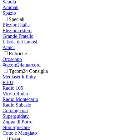
Scuola
Animali
Spazio
Speciali
Elezioni Italia
Elezioni estero
Grande Fratello
L'isola dei famosi
Amici
Rubriche
Oroscopo
#tgcom24amarcord
Tgcom24 Consiglia
Mediaset Infinity
R101
Radio 105
Virgin Radio
Radio Montecarlo
Radio Subasio
Comingsoon
Superguidatv
Zuppa di Porro
Non Sprecare
Cotto e Mangiato
Eventi