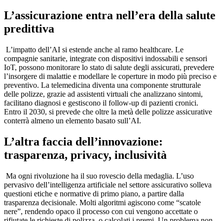
L’assicurazione entra nell’era della salute
predittiva
L’impatto dell’AI si estende anche al ramo healthcare. Le
compagnie sanitarie, integrate con dispositivi indossabili e sensori
IoT, possono monitorare lo stato di salute degli assicurati, prevedere
l’insorgere di malattie e modellare le coperture in modo più preciso e
preventivo. La telemedicina diventa una componente strutturale
delle polizze, grazie ad assistenti virtuali che analizzano sintomi,
facilitano diagnosi e gestiscono il follow-up di pazienti cronici.
Entro il 2030, si prevede che oltre la metà delle polizze assicurative
conterrà almeno un elemento basato sull’AI.
L’altra faccia dell’innovazione:
trasparenza, privacy, inclusività
Ma ogni rivoluzione ha il suo rovescio della medaglia. L’uso
pervasivo dell’intelligenza artificiale nel settore assicurativo solleva
questioni etiche e normative di primo piano, a partire dalla
trasparenza decisionale. Molti algoritmi agiscono come “scatole
nere”, rendendo opaco il processo con cui vengono accettate o
rifiutate le richieste di polizza, o calcolati i premi. Un problema non