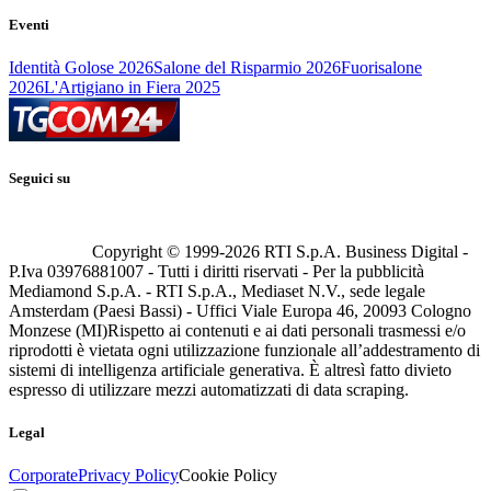
Eventi
Identità Golose 2026
Salone del Risparmio 2026
Fuorisalone
2026
L'Artigiano in Fiera 2025
Seguici su
Copyright © 1999-
2026
RTI S.p.A. Business Digital -
P.Iva 03976881007 - Tutti i diritti riservati - Per la pubblicità
Mediamond S.p.A. - RTI S.p.A., Mediaset N.V., sede legale
Amsterdam (Paesi Bassi) - Uffici Viale Europa 46, 20093 Cologno
Monzese (MI)
Rispetto ai contenuti e ai dati personali trasmessi e/o
riprodotti è vietata ogni utilizzazione funzionale all’addestramento di
sistemi di intelligenza artificiale generativa. È altresì fatto divieto
espresso di utilizzare mezzi automatizzati di data scraping.
Legal
Corporate
Privacy Policy
Cookie Policy