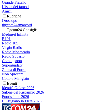
Grande Fratello
L'isola dei famosi
Amici
Rubriche
Oroscopo
#tgcom24amarcord
Tgcom24 Consiglia
Mediaset Infinity
R101
Radio 105
Virgin Radio
Radio Montecarlo
Radio Subasio
Comingsoon
Superguidatv
Zuppa di Porro
Non Sprecare
Cotto e Mangiato
Eventi
Identità Golose 2026
Salone del Risparmio 2026
Fuorisalone 2026
L'Artigiano in Fiera 2025