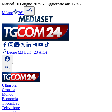
Martedì 10 Giugno 2025
-
Aggiornato alle
12:46
Milano
26°
Leone
(23 Lug - 23 Ago)
Ultim'ora
Cronaca
Mondo
Economia
TgcomLab
Televisione