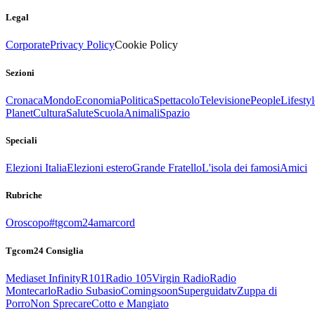
Legal
Corporate
Privacy Policy
Cookie Policy
Sezioni
Cronaca
Mondo
Economia
Politica
Spettacolo
Televisione
People
Lifestyl
Planet
Cultura
Salute
Scuola
Animali
Spazio
Speciali
Elezioni Italia
Elezioni estero
Grande Fratello
L'isola dei famosi
Amici
Rubriche
Oroscopo
#tgcom24amarcord
Tgcom24 Consiglia
Mediaset Infinity
R101
Radio 105
Virgin Radio
Radio
Montecarlo
Radio Subasio
Comingsoon
Superguidatv
Zuppa di
Porro
Non Sprecare
Cotto e Mangiato