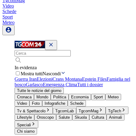
TgcomMag
Video
Schede
Sport
Meteo
In evidenza
Mostra tutti
Nascondi
Guerra Iran
Elezioni
Crans Montana
Epstein Files
Famiglia nel
bosco
Garlasco
Emergenza Clima
Tutti i dossier
Tutte le notizie del giorno
Cronaca
Mondo
Politica
Economia
Sport
Meteo
Video
Foto
Infografiche
Schede
Tv & Spettacolo
TgcomLab
TgcomMag
TgTech
Lifestyle
Oroscopo
Salute
Skuola
Cultura
Animali
Speciali
Chi siamo