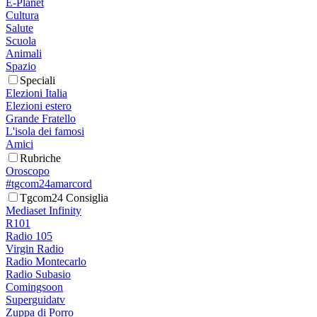
E-Planet
Cultura
Salute
Scuola
Animali
Spazio
Speciali
Elezioni Italia
Elezioni estero
Grande Fratello
L'isola dei famosi
Amici
Rubriche
Oroscopo
#tgcom24amarcord
Tgcom24 Consiglia
Mediaset Infinity
R101
Radio 105
Virgin Radio
Radio Montecarlo
Radio Subasio
Comingsoon
Superguidatv
Zuppa di Porro