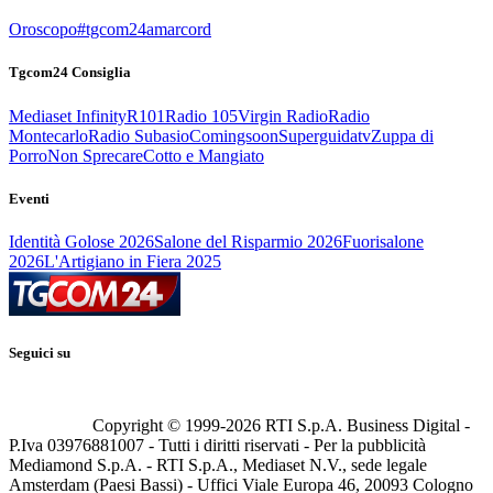
Oroscopo
#tgcom24amarcord
Tgcom24 Consiglia
Mediaset Infinity
R101
Radio 105
Virgin Radio
Radio
Montecarlo
Radio Subasio
Comingsoon
Superguidatv
Zuppa di
Porro
Non Sprecare
Cotto e Mangiato
Eventi
Identità Golose 2026
Salone del Risparmio 2026
Fuorisalone
2026
L'Artigiano in Fiera 2025
Seguici su
Copyright © 1999-
2026
RTI S.p.A. Business Digital -
P.Iva 03976881007 - Tutti i diritti riservati - Per la pubblicità
Mediamond S.p.A. - RTI S.p.A., Mediaset N.V., sede legale
Amsterdam (Paesi Bassi) - Uffici Viale Europa 46, 20093 Cologno