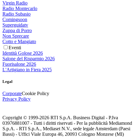
Virgin Radio
Radio Montecarlo
Radio Subasio
Comingsoon
Superguidatv
Zuppa di Porro
Non Sprecare
Cotto e Mangiato
Eventi
Identità Golose 2026
Salone del Risparmio 2026
Fuorisalone 2026
L'Artigiano in Fiera 2025
Legal
Corporate
Cookie Policy
Privacy Policy
Copyright © 1999-
2026
RTI S.p.A. Business Digital - P.Iva
03976881007 - Tutti i diritti riservati - Per la pubblicità Mediamond
S.p.A. - RTI S.p.A., Mediaset N.V., sede legale Amsterdam (Paesi
Bassi) - Uffici Viale Europa 46, 20093 Cologno Monzese (MI)