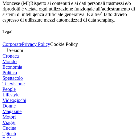
Monzese (MI)
Rispetto ai contenuti e ai dati personali trasmessi e/o
riprodotti è vietata ogni utilizzazione funzionale all’addestramento di
sistemi di intelligenza artificiale generativa. È altresì fatto divieto
espresso di utilizzare mezzi automatizzati di data scraping.
Legal
Corporate
Privacy Policy
Cookie Policy
Sezioni
Cronaca
Mondo
Economia
Politica
Spettacolo
Televisione
People
Lifestyle
Videogiochi
Donne
Magazine
Motori
Viaggi
Cucina
Tgtech