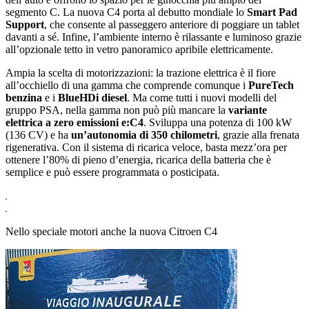
segmento C. La nuova C4 porta al debutto mondiale lo
Smart Pad
Support
, che consente al passeggero anteriore di poggiare un tablet
davanti a sé. Infine, lʼambiente interno è rilassante e luminoso grazie
allʼopzionale tetto in vetro panoramico apribile elettricamente.
Ampia la scelta di motorizzazioni: la trazione elettrica è il fiore
allʼocchiello di una gamma che comprende comunque i
PureTech
benzina
e i
BlueHDi diesel
. Ma come tutti i nuovi modelli del
gruppo PSA, nella gamma non può più mancare la
variante
elettrica a zero emissioni e:C4
. Sviluppa una potenza di 100 kW
(136 CV) e ha
un’autonomia di 350 chilometri
, grazie alla frenata
rigenerativa. Con il sistema di ricarica veloce, basta mezzʼora per
ottenere lʼ80% di pieno dʼenergia, ricarica della batteria che è
semplice e può essere programmata o posticipata.
Nello speciale motori anche la nuova Citroen C4