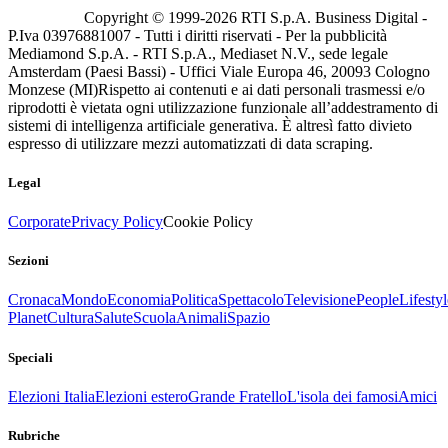
Copyright © 1999-
2026
RTI S.p.A. Business Digital -
P.Iva 03976881007 - Tutti i diritti riservati - Per la pubblicità
Mediamond S.p.A. - RTI S.p.A., Mediaset N.V., sede legale
Amsterdam (Paesi Bassi) - Uffici Viale Europa 46, 20093 Cologno
Monzese (MI)
Rispetto ai contenuti e ai dati personali trasmessi e/o
riprodotti è vietata ogni utilizzazione funzionale all’addestramento di
sistemi di intelligenza artificiale generativa. È altresì fatto divieto
espresso di utilizzare mezzi automatizzati di data scraping.
Legal
Corporate
Privacy Policy
Cookie Policy
Sezioni
Cronaca
Mondo
Economia
Politica
Spettacolo
Televisione
People
Lifestyl
Planet
Cultura
Salute
Scuola
Animali
Spazio
Speciali
Elezioni Italia
Elezioni estero
Grande Fratello
L'isola dei famosi
Amici
Rubriche