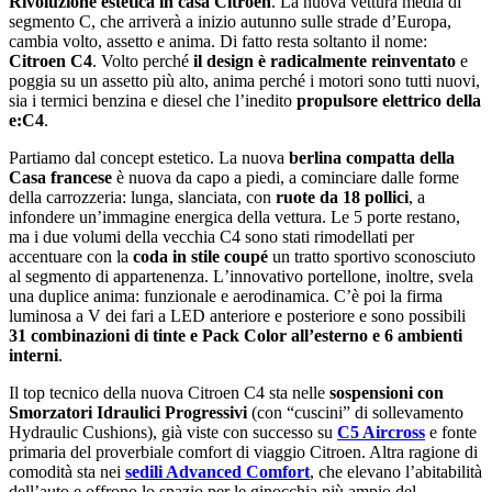
Rivoluzione estetica in casa Citroen
. La nuova vettura media di
segmento C, che arriverà a inizio autunno sulle strade dʼEuropa,
cambia volto, assetto e anima. Di fatto resta soltanto il nome:
Citroen C4
. Volto perché
il design è radicalmente reinventato
e
poggia su un assetto più alto, anima perché i motori sono tutti nuovi,
sia i termici benzina e diesel che lʼinedito
propulsore elettrico della
e:C4
.
Partiamo dal concept estetico. La nuova
berlina compatta della
Casa francese
è nuova da capo a piedi, a cominciare dalle forme
della carrozzeria: lunga, slanciata, con
ruote da 18 pollici
, a
infondere unʼimmagine energica della vettura. Le 5 porte restano,
ma i due volumi della vecchia C4 sono stati rimodellati per
accentuare con la
coda in stile coupé
un tratto sportivo sconosciuto
al segmento di appartenenza. Lʼinnovativo portellone, inoltre, svela
una duplice anima: funzionale e aerodinamica. Cʼè poi la firma
luminosa a V dei fari a LED anteriore e posteriore e sono possibili
31 combinazioni di tinte e Pack Color all’esterno e 6 ambienti
interni
.
Il top tecnico della nuova Citroen C4 sta nelle
sospensioni con
Smorzatori Idraulici Progressivi
(con “cuscini” di sollevamento
Hydraulic Cushions), già viste con successo su
C5 Aircross
e fonte
primaria del proverbiale comfort di viaggio Citroen. Altra ragione di
comodità sta nei
sedili Advanced Comfort
, che elevano l’abitabilità
dellʼauto e offrono lo spazio per le ginocchia più ampio del