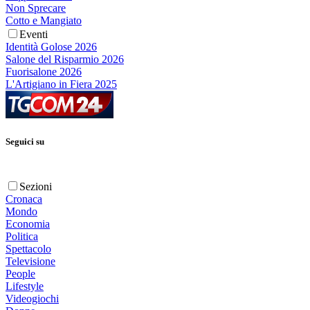
Non Sprecare
Cotto e Mangiato
Eventi
Identità Golose 2026
Salone del Risparmio 2026
Fuorisalone 2026
L'Artigiano in Fiera 2025
Seguici su
Sezioni
Cronaca
Mondo
Economia
Politica
Spettacolo
Televisione
People
Lifestyle
Videogiochi