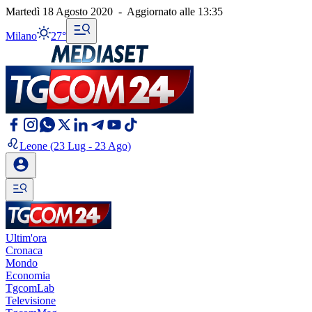
Martedì 18 Agosto 2020
-
Aggiornato alle
13:35
Milano
27°
Leone
(23 Lug - 23 Ago)
Ultim'ora
Cronaca
Mondo
Economia
TgcomLab
Televisione