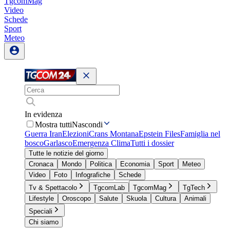
TgcomMag
Video
Schede
Sport
Meteo
In evidenza
Mostra tutti
Nascondi
Guerra Iran
Elezioni
Crans Montana
Epstein Files
Famiglia nel
bosco
Garlasco
Emergenza Clima
Tutti i dossier
Tutte le notizie del giorno
Cronaca
Mondo
Politica
Economia
Sport
Meteo
Video
Foto
Infografiche
Schede
Tv & Spettacolo
TgcomLab
TgcomMag
TgTech
Lifestyle
Oroscopo
Salute
Skuola
Cultura
Animali
Speciali
Chi siamo