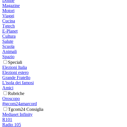
Donne
Magazine
Motori
Viaggi
Cucina
Tgtech
E-Planet
Cultura
Salute
Scuola
Animali
Spazio
Speciali
Elezioni Italia
Elezioni estero
Grande Fratello
L'isola dei famosi
Amici
Rubriche
Oroscopo
#tgcom24amarcord
Tgcom24 Consiglia
Mediaset Infinity
R101
Radio 105