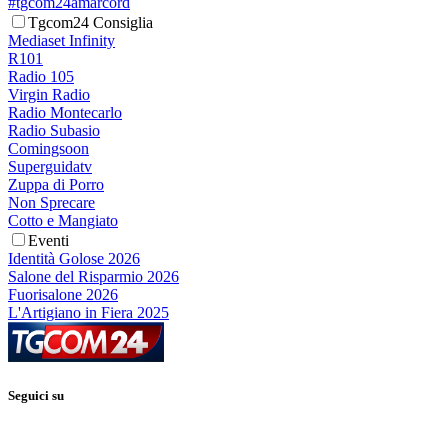
#tgcom24amarcord
Tgcom24 Consiglia
Mediaset Infinity
R101
Radio 105
Virgin Radio
Radio Montecarlo
Radio Subasio
Comingsoon
Superguidatv
Zuppa di Porro
Non Sprecare
Cotto e Mangiato
Eventi
Identità Golose 2026
Salone del Risparmio 2026
Fuorisalone 2026
L'Artigiano in Fiera 2025
Seguici su