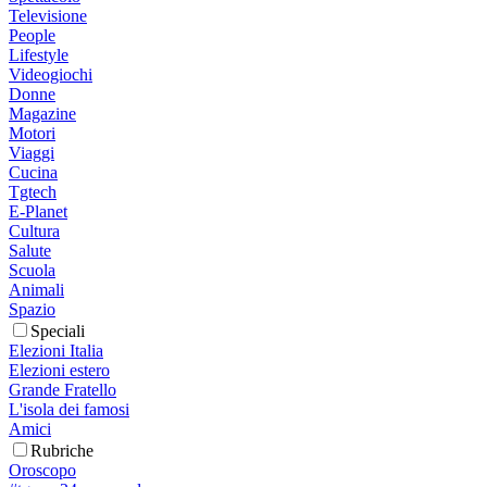
Televisione
People
Lifestyle
Videogiochi
Donne
Magazine
Motori
Viaggi
Cucina
Tgtech
E-Planet
Cultura
Salute
Scuola
Animali
Spazio
Speciali
Elezioni Italia
Elezioni estero
Grande Fratello
L'isola dei famosi
Amici
Rubriche
Oroscopo