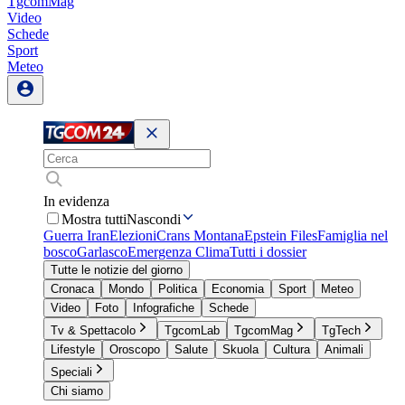
TgcomMag
Video
Schede
Sport
Meteo
In evidenza
Mostra tutti
Nascondi
Guerra Iran
Elezioni
Crans Montana
Epstein Files
Famiglia nel
bosco
Garlasco
Emergenza Clima
Tutti i dossier
Tutte le notizie del giorno
Cronaca
Mondo
Politica
Economia
Sport
Meteo
Video
Foto
Infografiche
Schede
Tv & Spettacolo
TgcomLab
TgcomMag
TgTech
Lifestyle
Oroscopo
Salute
Skuola
Cultura
Animali
Speciali
Chi siamo