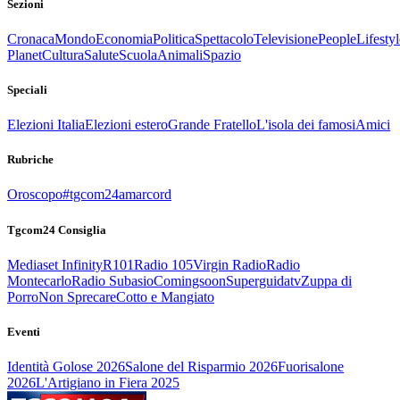
Sezioni
Cronaca
Mondo
Economia
Politica
Spettacolo
Televisione
People
Lifestyl
Planet
Cultura
Salute
Scuola
Animali
Spazio
Speciali
Elezioni Italia
Elezioni estero
Grande Fratello
L'isola dei famosi
Amici
Rubriche
Oroscopo
#tgcom24amarcord
Tgcom24 Consiglia
Mediaset Infinity
R101
Radio 105
Virgin Radio
Radio
Montecarlo
Radio Subasio
Comingsoon
Superguidatv
Zuppa di
Porro
Non Sprecare
Cotto e Mangiato
Eventi
Identità Golose 2026
Salone del Risparmio 2026
Fuorisalone
2026
L'Artigiano in Fiera 2025