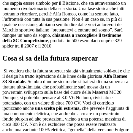
che sappia essere simbolo per il Biscione, che sta attraversando un
momento rivoluzionario della sua storia. Una fase storica che tutti
potranno ricordare, perché Alfa Romeo, come ha sempre fatto,
l’affronterà con tutta la sua passione. Non è un caso se, in più di
qualche occasione, abbiamo sentito dire dalle voci autorevoli del
Marchio sportivo italiano “preparatevi a entrare nel sogno”. Sarà
dunque un’auto da sogno,
chiamata a raccogliere il testimone
della 8C Competizione
, prodotta in 500 esemplari coupé e 329
spider tra il 2007 e il 2010.
Cosa si sa della futura supercar
Si vocifera che la futura supercar sia già virtualmente sold-out e che
il design ha tratto ispirazione dalle linee della gloriosa
Alfa Romeo
33 Stradale.
Sembra dunque sicuro che si tratterà di una supercar a
tiratura ultra-limitata, che probabilmente sarà mossa da un
powertrain sviluppato sulla base del cuore della Maserati MC20.
Dunque, si potrebbe pensare al 3.0 V6 Nettuno, rivisitato e
potenziato, con un valore di circa 700 CV. Voci di corridoio
ipotizzano anche
una scelta più estrema,
che prevede l’aggiunta di
una componente elettrica, che andrebbe a creare un powertrain
ibrido plug-in ad alte prestazioni, vicino a una potenza massima di
circa 800 CV. Non è da escludere che possa essere realizzata
anche una variante 100% elettrica, “gemella” della versione Folgore