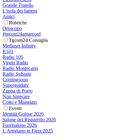
Grande Fratello
L'isola dei famosi
Amici
Rubriche
Oroscopo
#tgcom24amarcord
Tgcom24 Consiglia
Mediaset Infinity
R101
Radio 105
Virgin Radio
Radio Montecarlo
Radio Subasio
Comingsoon
Superguidatv
Zuppa di Porro
Non Sprecare
Cotto e Mangiato
Eventi
Identità Golose 2026
Salone del Risparmio 2026
Fuorisalone 2026
L'Artigiano in Fiera 2025