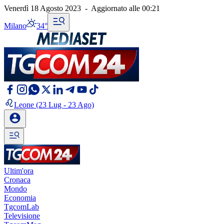
Venerdì 18 Agosto 2023
-
Aggiornato alle
00:21
Milano
34°
Leone
(23 Lug - 23 Ago)
Ultim'ora
Cronaca
Mondo
Economia
TgcomLab
Televisione