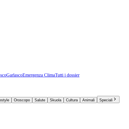
osco
Garlasco
Emergenza Clima
Tutti i dossier
estyle
Oroscopo
Salute
Skuola
Cultura
Animali
Speciali