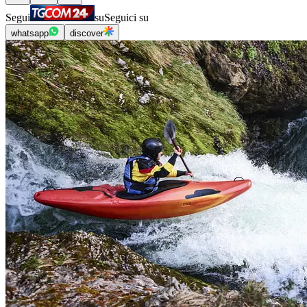
Segui
su
Seguici su
whatsapp
discover