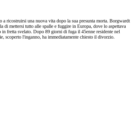
to a ricostruirsi una nuova vita dopo la sua presunta morta. Borgwardt
la di mettersi tutto alle spalle e fuggire in Europa, dove lo aspettava
in fretta svelato. Dopo 89 giorni di fuga il 45enne residente nel
lie, scoperto l'inganno, ha immediatamente chiesto il divorzio.