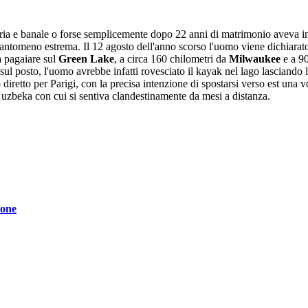
ia e banale o forse semplicemente dopo 22 anni di matrimonio aveva iniz
 quantomeno estrema. Il 12 agosto dell'anno scorso l'uomo viene dichiarat
 pagaiare sul
Green Lake
, a circa 160 chilometri da
Milwaukee
e a 9
sul posto, l'uomo avrebbe infatti rovesciato il kayak nel lago lasciando l
retto per Parigi, con la precisa intenzione di spostarsi verso est una 
 uzbeka con cui si sentiva clandestinamente da mesi a distanza.
ione