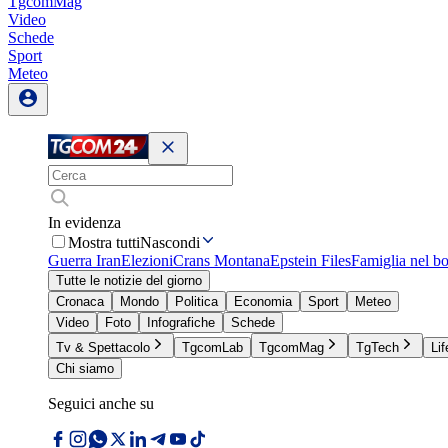
TgcomMag
Video
Schede
Sport
Meteo
In evidenza
Mostra tutti
Nascondi
Guerra Iran
Elezioni
Crans Montana
Epstein Files
Famiglia nel b
Tutte le notizie del giorno
Cronaca
Mondo
Politica
Economia
Sport
Meteo
Video
Foto
Infografiche
Schede
Tv & Spettacolo
TgcomLab
TgcomMag
TgTech
Lif
Chi siamo
Seguici anche su