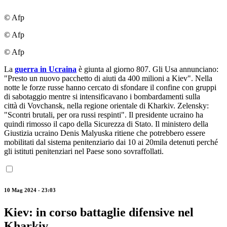
© Afp
© Afp
© Afp
La
guerra in Ucraina
è giunta al giorno 807. Gli Usa annunciano:
"Presto un nuovo pacchetto di aiuti da 400 milioni a Kiev". Nella
notte le forze russe hanno cercato di sfondare il confine con gruppi
di sabotaggio mentre si intensificavano i bombardamenti sulla
città di Vovchansk, nella regione orientale di Kharkiv. Zelensky:
"Scontri brutali, per ora russi respinti". Il presidente ucraino ha
quindi rimosso il capo della Sicurezza di Stato. Il ministero della
Giustizia ucraino Denis Malyuska ritiene che potrebbero essere
mobilitati dal sistema penitenziario dai 10 ai 20mila detenuti perché
gli istituti penitenziari nel Paese sono sovraffollati.
10 Mag 2024 - 23:03
Kiev: in corso battaglie difensive nel
Kharkiv