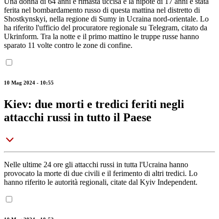
Una donna di 64 anni è rimasta uccisa e la nipote di 17 anni è stata
ferita nel bombardamento russo di questa mattina nel distretto di
Shostkynskyi, nella regione di Sumy in Ucraina nord-orientale. Lo
ha riferito l'ufficio del procuratore regionale su Telegram, citato da
Ukrinform. Tra la notte e il primo mattino le truppe russe hanno
sparato 11 volte contro le zone di confine.
10 Mag 2024 - 10:55
Kiev: due morti e tredici feriti negli
attacchi russi in tutto il Paese
Nelle ultime 24 ore gli attacchi russi in tutta l'Ucraina hanno
provocato la morte di due civili e il ferimento di altri tredici. Lo
hanno riferito le autorità regionali, citate dal Kyiv Independent.