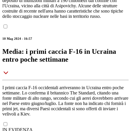
deposito di munizioni militari a 190 chilometri dal confine con
l'Ucraina, vicino alla città di Asipovichy. Alcune delle strutture
costruite di recente nell'area hanno caratteristiche che sono tipiche
dello stoccaggio nucleare nelle basi in territorio russo.
10 Mag 2024 - 16:57
Media: i primi caccia F-16 in Ucraina
entro poche settimane
I primi caccia F-16 occidentali arriveranno in Ucraina entro poche
settimane. Lo conferma il britannico The Standard, citando una
fonte militare di alto rango, secondo cui gli aerei dovrebbero arrivare
nel Paese entro giugno/luglio. La fonte non ha indicato chi fornirà i
primi jet, ma diversi Paesi occidentali si sono offerti di inviare i
velivoli a Kiev.
IN EVIDENZA