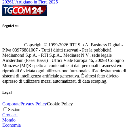
2026
L'Artigiano in Fiera 2025
Seguici su
Copyright © 1999-
2026
RTI S.p.A. Business Digital -
P.Iva 03976881007 - Tutti i diritti riservati - Per la pubblicità
Mediamond S.p.A. - RTI S.p.A., Mediaset N.V., sede legale
Amsterdam (Paesi Bassi) - Uffici Viale Europa 46, 20093 Cologno
Monzese (MI)
Rispetto ai contenuti e ai dati personali trasmessi e/o
riprodotti è vietata ogni utilizzazione funzionale all’addestramento di
sistemi di intelligenza artificiale generativa. È altresì fatto divieto
espresso di utilizzare mezzi automatizzati di data scraping.
Legal
Corporate
Privacy Policy
Cookie Policy
Sezioni
Cronaca
Mondo
Economia