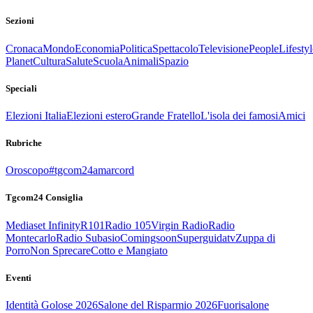
Sezioni
Cronaca
Mondo
Economia
Politica
Spettacolo
Televisione
People
Lifestyl
Planet
Cultura
Salute
Scuola
Animali
Spazio
Speciali
Elezioni Italia
Elezioni estero
Grande Fratello
L'isola dei famosi
Amici
Rubriche
Oroscopo
#tgcom24amarcord
Tgcom24 Consiglia
Mediaset Infinity
R101
Radio 105
Virgin Radio
Radio
Montecarlo
Radio Subasio
Comingsoon
Superguidatv
Zuppa di
Porro
Non Sprecare
Cotto e Mangiato
Eventi
Identità Golose 2026
Salone del Risparmio 2026
Fuorisalone