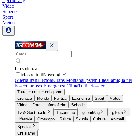
TgcomMag
Video
Schede
Sport
Meteo
In evidenza
Mostra tutti
Nascondi
Guerra Iran
Elezioni
Crans Montana
Epstein Files
Famiglia nel
bosco
Garlasco
Emergenza Clima
Tutti i dossier
Tutte le notizie del giorno
Cronaca
Mondo
Politica
Economia
Sport
Meteo
Video
Foto
Infografiche
Schede
Tv & Spettacolo
TgcomLab
TgcomMag
TgTech
Lifestyle
Oroscopo
Salute
Skuola
Cultura
Animali
Speciali
Chi siamo