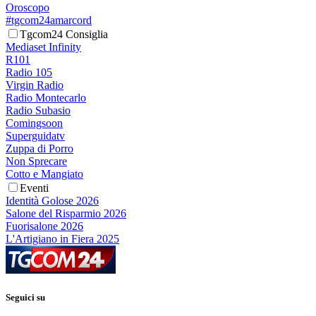
Oroscopo
#tgcom24amarcord
Tgcom24 Consiglia
Mediaset Infinity
R101
Radio 105
Virgin Radio
Radio Montecarlo
Radio Subasio
Comingsoon
Superguidatv
Zuppa di Porro
Non Sprecare
Cotto e Mangiato
Eventi
Identità Golose 2026
Salone del Risparmio 2026
Fuorisalone 2026
L'Artigiano in Fiera 2025
Seguici su