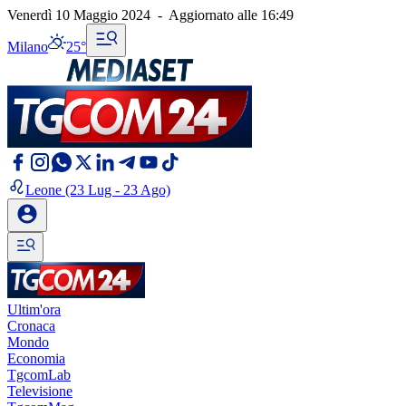
Venerdì 10 Maggio 2024
-
Aggiornato alle
16:49
Milano
25°
Leone
(23 Lug - 23 Ago)
Ultim'ora
Cronaca
Mondo
Economia
TgcomLab
Televisione