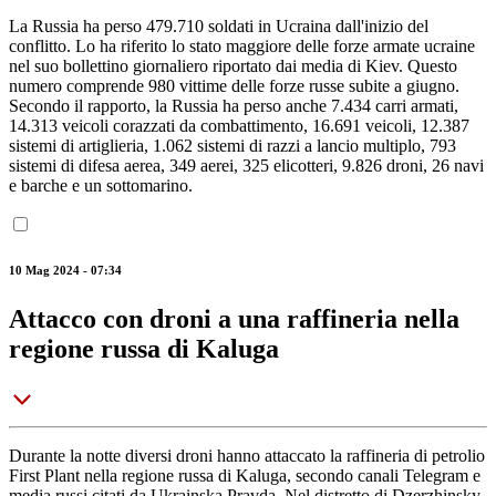
La Russia ha perso 479.710 soldati in Ucraina dall'inizio del
conflitto. Lo ha riferito lo stato maggiore delle forze armate ucraine
nel suo bollettino giornaliero riportato dai media di Kiev. Questo
numero comprende 980 vittime delle forze russe subite a giugno.
Secondo il rapporto, la Russia ha perso anche 7.434 carri armati,
14.313 veicoli corazzati da combattimento, 16.691 veicoli, 12.387
sistemi di artiglieria, 1.062 sistemi di razzi a lancio multiplo, 793
sistemi di difesa aerea, 349 aerei, 325 elicotteri, 9.826 droni, 26 navi
e barche e un sottomarino.
10 Mag 2024 - 07:34
Attacco con droni a una raffineria nella
regione russa di Kaluga
Durante la notte diversi droni hanno attaccato la raffineria di petrolio
First Plant nella regione russa di Kaluga, secondo canali Telegram e
media russi citati da Ukrainska Pravda. Nel distretto di Dzerzhinsky