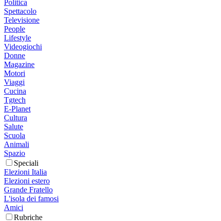
Politica
Spettacolo
Televisione
People
Lifestyle
Videogiochi
Donne
Magazine
Motori
Viaggi
Cucina
Tgtech
E-Planet
Cultura
Salute
Scuola
Animali
Spazio
Speciali
Elezioni Italia
Elezioni estero
Grande Fratello
L'isola dei famosi
Amici
Rubriche