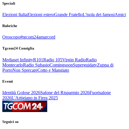
Speciali
Elezioni Italia
Elezioni estero
Grande Fratello
L'isola dei famosi
Amici
Rubriche
Oroscopo
#tgcom24amarcord
Tgcom24 Consiglia
Mediaset Infinity
R101
Radio 105
Virgin Radio
Radio
Montecarlo
Radio Subasio
Comingsoon
Superguidatv
Zuppa di
Porro
Non Sprecare
Cotto e Mangiato
Eventi
Identità Golose 2026
Salone del Risparmio 2026
Fuorisalone
2026
L'Artigiano in Fiera 2025
Seguici su