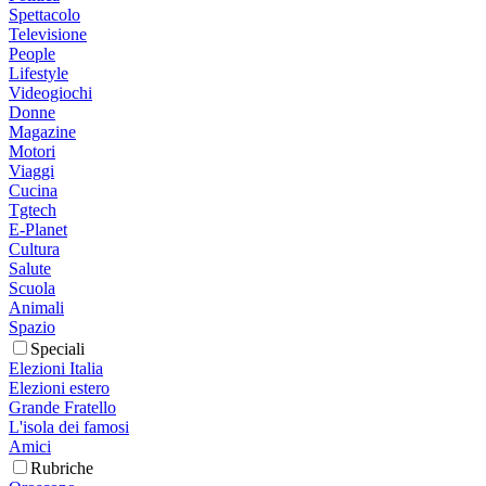
Spettacolo
Televisione
People
Lifestyle
Videogiochi
Donne
Magazine
Motori
Viaggi
Cucina
Tgtech
E-Planet
Cultura
Salute
Scuola
Animali
Spazio
Speciali
Elezioni Italia
Elezioni estero
Grande Fratello
L'isola dei famosi
Amici
Rubriche