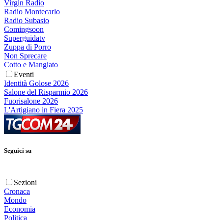
Virgin Radio
Radio Montecarlo
Radio Subasio
Comingsoon
Superguidatv
Zuppa di Porro
Non Sprecare
Cotto e Mangiato
Eventi
Identità Golose 2026
Salone del Risparmio 2026
Fuorisalone 2026
L'Artigiano in Fiera 2025
Seguici su
Sezioni
Cronaca
Mondo
Economia
Politica