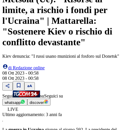
limite, a rischio i fondi per
l'Ucraina" | Mattarella:
"Sostenere Kiev o rischio di
conflitto devastante"
Kiev denuncia: "I russi usano munizioni al fosforo sul Donetsk"
di
Redazione online
08 Ott 2023 - 00:58
08 Ott 2023 - 00:58
Segui
su
Seguici su
whatsapp
discover
LIVE
Ultimo aggiornamento:
3 anni fa
La
guerra in Ucraina
giunge al giorno 592. La presidente del