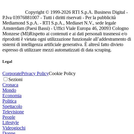
Copyright © 1999-
2026
RTI S.p.A. Business Digital -
P.Iva 03976881007 - Tutti i diritti riservati - Per la pubblicità
Mediamond S.p.A. - RTI S.p.A., Mediaset N.V., sede legale
Amsterdam (Paesi Bassi) - Uffici Viale Europa 46, 20093 Cologno
Monzese (MI)
Rispetto ai contenuti e ai dati personali trasmessi e/o
riprodotti è vietata ogni utilizzazione funzionale all’addestramento di
sistemi di intelligenza artificiale generativa. È altresì fatto divieto
espresso di utilizzare mezzi automatizzati di data scraping.
Legal
Corporate
Privacy Policy
Cookie Policy
Sezioni
Cronaca
Mondo
Economia
Politica
Spettacolo
Televisione
People
Lifestyle
Videogiochi
Donne