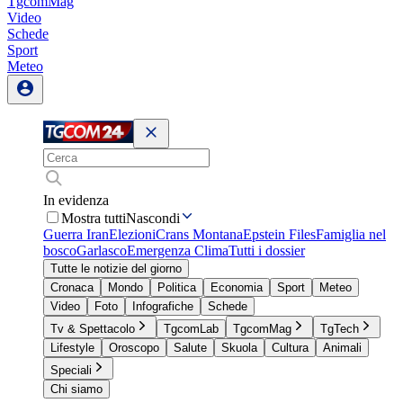
TgcomMag
Video
Schede
Sport
Meteo
In evidenza
Mostra tutti
Nascondi
Guerra Iran
Elezioni
Crans Montana
Epstein Files
Famiglia nel
bosco
Garlasco
Emergenza Clima
Tutti i dossier
Tutte le notizie del giorno
Cronaca
Mondo
Politica
Economia
Sport
Meteo
Video
Foto
Infografiche
Schede
Tv & Spettacolo
TgcomLab
TgcomMag
TgTech
Lifestyle
Oroscopo
Salute
Skuola
Cultura
Animali
Speciali
Chi siamo