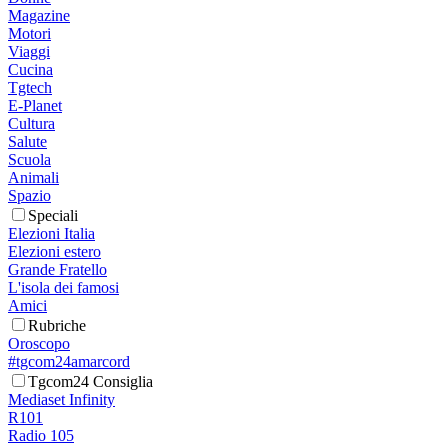
Magazine
Motori
Viaggi
Cucina
Tgtech
E-Planet
Cultura
Salute
Scuola
Animali
Spazio
Speciali
Elezioni Italia
Elezioni estero
Grande Fratello
L'isola dei famosi
Amici
Rubriche
Oroscopo
#tgcom24amarcord
Tgcom24 Consiglia
Mediaset Infinity
R101
Radio 105