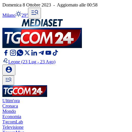
Domenica 8 Ottobre 2023
-
Aggiornato alle
00:58
Milano
29°
Leone
(23 Lug - 23 Ago)
Ultim'ora
Cronaca
Mondo
Economia
TgcomLab
Televisione