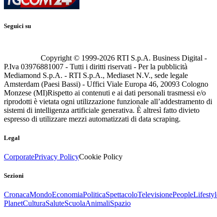
Seguici su
Copyright © 1999-
2026
RTI S.p.A. Business Digital -
P.Iva 03976881007 - Tutti i diritti riservati - Per la pubblicità
Mediamond S.p.A. - RTI S.p.A., Mediaset N.V., sede legale
Amsterdam (Paesi Bassi) - Uffici Viale Europa 46, 20093 Cologno
Monzese (MI)
Rispetto ai contenuti e ai dati personali trasmessi e/o
riprodotti è vietata ogni utilizzazione funzionale all’addestramento di
sistemi di intelligenza artificiale generativa. È altresì fatto divieto
espresso di utilizzare mezzi automatizzati di data scraping.
Legal
Corporate
Privacy Policy
Cookie Policy
Sezioni
Cronaca
Mondo
Economia
Politica
Spettacolo
Televisione
People
Lifestyl
Planet
Cultura
Salute
Scuola
Animali
Spazio