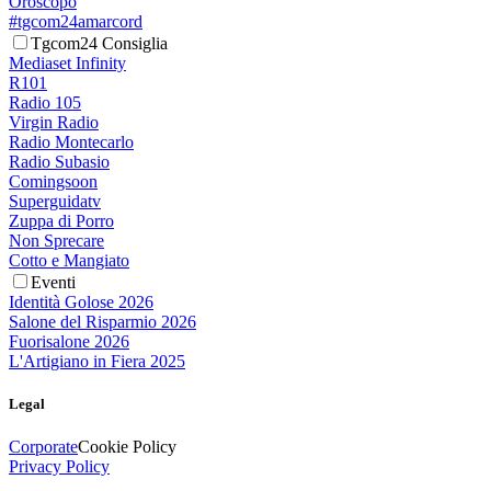
Oroscopo
#tgcom24amarcord
Tgcom24 Consiglia
Mediaset Infinity
R101
Radio 105
Virgin Radio
Radio Montecarlo
Radio Subasio
Comingsoon
Superguidatv
Zuppa di Porro
Non Sprecare
Cotto e Mangiato
Eventi
Identità Golose 2026
Salone del Risparmio 2026
Fuorisalone 2026
L'Artigiano in Fiera 2025
Legal
Corporate
Cookie Policy
Privacy Policy