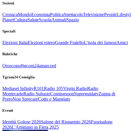
Sezioni
Cronaca
Mondo
Economia
Politica
Spettacolo
Televisione
People
Lifestyl
Planet
Cultura
Salute
Scuola
Animali
Spazio
Speciali
Elezioni Italia
Elezioni estero
Grande Fratello
L'isola dei famosi
Amici
Rubriche
Oroscopo
#tgcom24amarcord
Tgcom24 Consiglia
Mediaset Infinity
R101
Radio 105
Virgin Radio
Radio
Montecarlo
Radio Subasio
Comingsoon
Superguidatv
Zuppa di
Porro
Non Sprecare
Cotto e Mangiato
Eventi
Identità Golose 2026
Salone del Risparmio 2026
Fuorisalone
2026
L'Artigiano in Fiera 2025