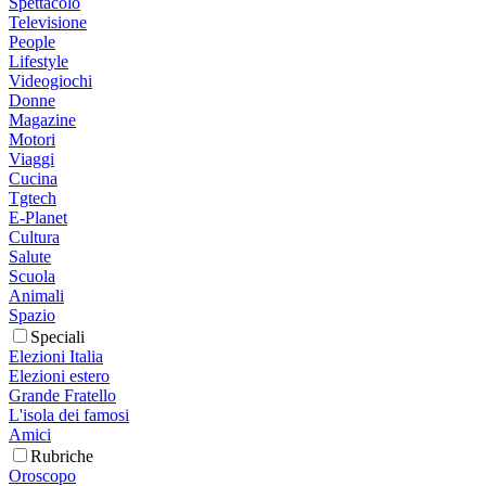
Spettacolo
Televisione
People
Lifestyle
Videogiochi
Donne
Magazine
Motori
Viaggi
Cucina
Tgtech
E-Planet
Cultura
Salute
Scuola
Animali
Spazio
Speciali
Elezioni Italia
Elezioni estero
Grande Fratello
L'isola dei famosi
Amici
Rubriche
Oroscopo