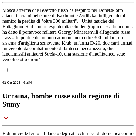
Mosca afferma che l'esercito russo ha respinto nel Donetsk otto
attacchi ucraini nelle aree di Bakhmut e Avdiivka, infliggendo al
nemico la perdita di "oltre 300 militari". "Unità tattiche del
Battaglione Sud hanno respinto attacchi dei gruppi d'assalto ucraini -
ha detto il portavoce militare Georgy Minesashvili all'agenzia russa
Tass -: le perdite del nemico ammontano a oltre 300 militari, un
sistema d'artiglieria semovente Krab, un'arma D-20, due carri armati,
un veicolo da combattimento di fanteria meccanizzato, due
lanciamissili antiaerei Strela-10, una stazione d'intelligence, sette
veicoli e otto droni".
02 Ott 2023 - 01:54
Ucraina, bombe russe sulla regione di
Sumy
È di un civile ferito il bilancio degli attacchi russi di domenica contro