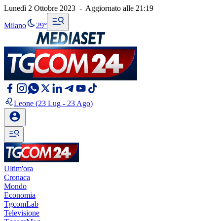
Lunedì 2 Ottobre 2023
-
Aggiornato alle
21:19
Milano
29°
Leone
(23 Lug - 23 Ago)
Ultim'ora
Cronaca
Mondo
Economia
TgcomLab
Televisione