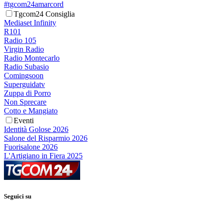
#tgcom24amarcord
Tgcom24 Consiglia
Mediaset Infinity
R101
Radio 105
Virgin Radio
Radio Montecarlo
Radio Subasio
Comingsoon
Superguidatv
Zuppa di Porro
Non Sprecare
Cotto e Mangiato
Eventi
Identità Golose 2026
Salone del Risparmio 2026
Fuorisalone 2026
L'Artigiano in Fiera 2025
Seguici su