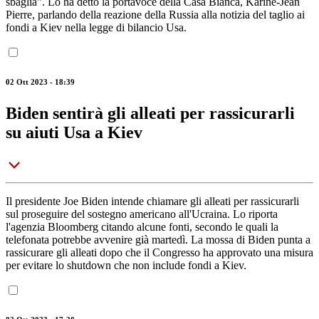
sbaglia". Lo ha detto la portavoce della Casa Bianca, Karine-Jean
Pierre, parlando della reazione della Russia alla notizia del taglio ai
fondi a Kiev nella legge di bilancio Usa.
02 Ott 2023 - 18:39
Biden sentirà gli alleati per rassicurarli
su aiuti Usa a Kiev
Il presidente Joe Biden intende chiamare gli alleati per rassicurarli
sul proseguire del sostegno americano all'Ucraina. Lo riporta
l'agenzia Bloomberg citando alcune fonti, secondo le quali la
telefonata potrebbe avvenire già martedì. La mossa di Biden punta a
rassicurare gli alleati dopo che il Congresso ha approvato una misura
per evitare lo shutdown che non include fondi a Kiev.