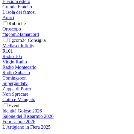
Elezioni estero
Grande Fratello
L'isola dei famosi
Amici
Rubriche
Oroscopo
#tgcom24amarcord
Tgcom24 Consiglia
Mediaset Infinity
R101
Radio 105
Virgin Radio
Radio Montecarlo
Radio Subasio
Comingsoon
Superguidatv
Zuppa di Porro
Non Sprecare
Cotto e Mangiato
Eventi
Identità Golose 2026
Salone del Risparmio 2026
Fuorisalone 2026
L'Artigiano in Fiera 2025