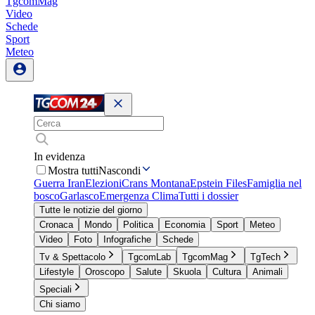
TgcomMag
Video
Schede
Sport
Meteo
In evidenza
Mostra tutti
Nascondi
Guerra Iran
Elezioni
Crans Montana
Epstein Files
Famiglia nel
bosco
Garlasco
Emergenza Clima
Tutti i dossier
Tutte le notizie del giorno
Cronaca
Mondo
Politica
Economia
Sport
Meteo
Video
Foto
Infografiche
Schede
Tv & Spettacolo
TgcomLab
TgcomMag
TgTech
Lifestyle
Oroscopo
Salute
Skuola
Cultura
Animali
Speciali
Chi siamo