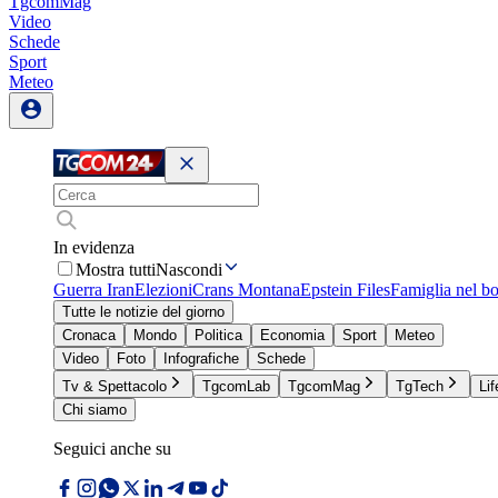
TgcomMag
Video
Schede
Sport
Meteo
In evidenza
Mostra tutti
Nascondi
Guerra Iran
Elezioni
Crans Montana
Epstein Files
Famiglia nel b
Tutte le notizie del giorno
Cronaca
Mondo
Politica
Economia
Sport
Meteo
Video
Foto
Infografiche
Schede
Tv & Spettacolo
TgcomLab
TgcomMag
TgTech
Lif
Chi siamo
Seguici anche su