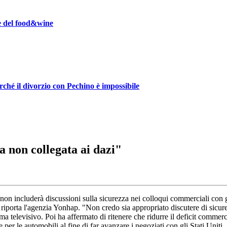
ze del food&wine
rché il divorzio con Pechino è impossibile
 non collegata ai dazi"
non includerà discussioni sulla sicurezza nei colloqui commerciali con 
Lo riporta l'agenzia Yonhap. "Non credo sia appropriato discutere di si
 televisivo. Poi ha affermato di ritenere che ridurre il deficit commercia
er le automobili al fine di far avanzare i negoziati con gli Stati Uniti.