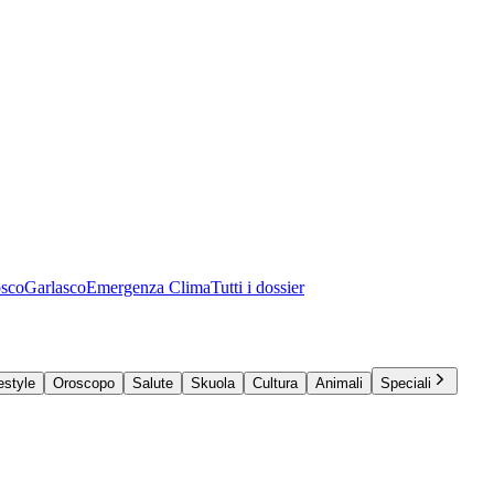
osco
Garlasco
Emergenza Clima
Tutti i dossier
estyle
Oroscopo
Salute
Skuola
Cultura
Animali
Speciali