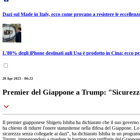
Dazi sul Made in Italy, ecco come provano a resistere le eccellen
L'80% degli iPhone destinati agli Usa è prodotto in Cina: ecco pe
20 Apr 2025 - 06:22
Premier del Giappone a Trump: "Sicurezza
Il premier giapponese Shigeru Ishiba ha dichiarato che il suo governo 
ha chiesto di ridurre l'onere statunitense nella difesa del Giappone. 
sicurezza senza collegarle ai dazi", ha dichiarato Ishiba in un programma
Trump, impegnandosi a rivedere le barriere non tariffarie del Giappone p