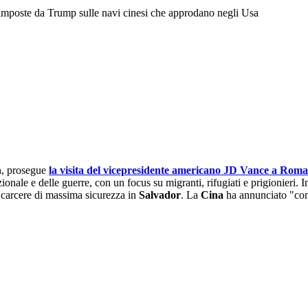
 imposte da Trump sulle navi cinesi che approdano negli Usa
, prosegue
la visita del vicepresidente americano JD Vance a Roma
azionale e delle guerre, con un focus su migranti, rifugiati e prigionier
n carcere di massima sicurezza in
Salvador
. La
Cina
ha annunciato "cont