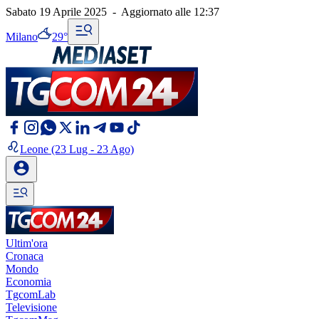
Sabato 19 Aprile 2025
-
Aggiornato alle
12:37
Milano
29°
Leone
(23 Lug - 23 Ago)
Ultim'ora
Cronaca
Mondo
Economia
TgcomLab
Televisione