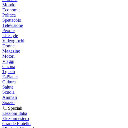
Mondo
Economia
Politica
Spettacolo
Televisione
People
Lifestyle
Videogiochi
Donne
Magazine
Motori
Viaggi
Cucina
Tgtech
E-Planet
Cultura
Salute
Scuola
Animali
Spazio
Speciali
Elezioni Italia
Elezioni estero
Grande Fratello