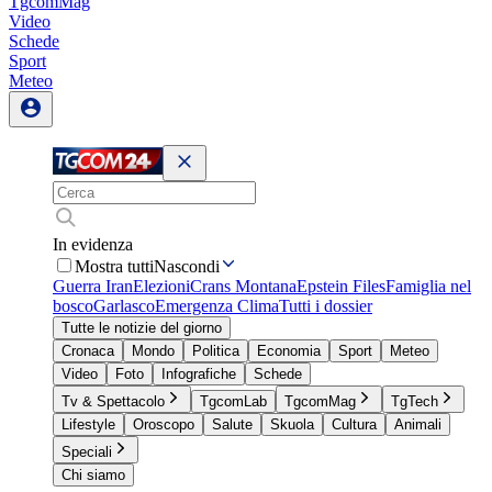
TgcomMag
Video
Schede
Sport
Meteo
In evidenza
Mostra tutti
Nascondi
Guerra Iran
Elezioni
Crans Montana
Epstein Files
Famiglia nel
bosco
Garlasco
Emergenza Clima
Tutti i dossier
Tutte le notizie del giorno
Cronaca
Mondo
Politica
Economia
Sport
Meteo
Video
Foto
Infografiche
Schede
Tv & Spettacolo
TgcomLab
TgcomMag
TgTech
Lifestyle
Oroscopo
Salute
Skuola
Cultura
Animali
Speciali
Chi siamo