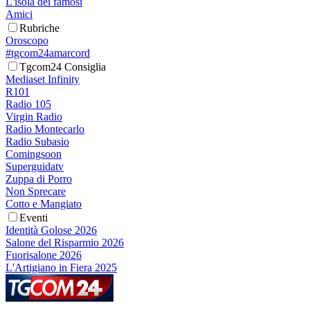
L'isola dei famosi
Amici
Rubriche
Oroscopo
#tgcom24amarcord
Tgcom24 Consiglia
Mediaset Infinity
R101
Radio 105
Virgin Radio
Radio Montecarlo
Radio Subasio
Comingsoon
Superguidatv
Zuppa di Porro
Non Sprecare
Cotto e Mangiato
Eventi
Identità Golose 2026
Salone del Risparmio 2026
Fuorisalone 2026
L'Artigiano in Fiera 2025