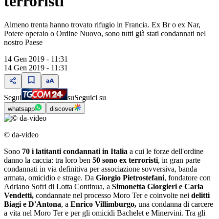
terroristi
Almeno trenta hanno trovato rifugio in Francia. Ex Br o ex Nar,
Potere operaio o Ordine Nuovo, sono tutti già stati condannati nel
nostro Paese
14 Gen 2019 - 11:31
14 Gen 2019 - 11:31
Segui
su
Seguici su
whatsapp
discover
© da-video
Sono
70 i latitanti condannati in Italia
a cui le forze dell'ordine
danno la caccia: tra loro ben
50 sono ex terroristi
, in gran parte
condannati in via definitiva per associazione sovversiva, banda
armata, omicidio e strage. Da
Giorgio Pietrostefani
, fondatore con
Adriano Sofri di Lotta Continua, a
Simonetta Giorgieri e Carla
Vendetti,
condannate nel processo Moro Ter e coinvolte nei
delitti
Biagi e D'Antona
, a
Enrico Villimburgo,
una condanna di carcere
a vita nel Moro Ter e per gli omicidi Bachelet e Minervini. Tra gli