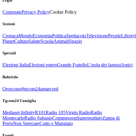
Legal
Corporate
Privacy Policy
Cookie Policy
Sezioni
Cronaca
Mondo
Economia
Politica
Spettacolo
Televisione
People
Lifestyl
Planet
Cultura
Salute
Scuola
Animali
Spazio
Speciali
Elezioni Italia
Elezioni estero
Grande Fratello
L'isola dei famosi
Amici
Rubriche
Oroscopo
#tgcom24amarcord
Tgcom24 Consiglia
Mediaset Infinity
R101
Radio 105
Virgin Radio
Radio
Montecarlo
Radio Subasio
Comingsoon
Superguidatv
Zuppa di
Porro
Non Sprecare
Cotto e Mangiato
Eventi