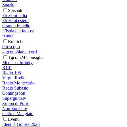
Spazio
Speciali
Elezioni Italia
Elezioni estero
Grande Fratello
L'isola dei famosi
Amici
Rubriche
Oroscopo
#tgcom24amarcord
Tgcom24 Consiglia
Mediaset Infinity
R101
Radio 105
Virgin Radio
Radio Montecarlo
Radio Subasio
Comingsoon
Superguidatv
Zuppa di Porro
Non Sprecare
Cotto e Mangiato
Eventi
Identità Golose 2026