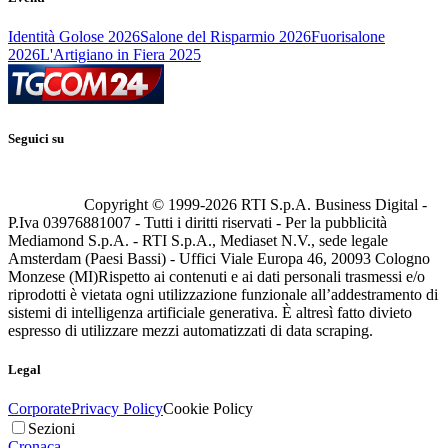
Identità Golose 2026
Salone del Risparmio 2026
Fuorisalone
2026
L'Artigiano in Fiera 2025
Seguici su
Copyright © 1999-
2026
RTI S.p.A. Business Digital -
P.Iva 03976881007 - Tutti i diritti riservati - Per la pubblicità
Mediamond S.p.A. - RTI S.p.A., Mediaset N.V., sede legale
Amsterdam (Paesi Bassi) - Uffici Viale Europa 46, 20093 Cologno
Monzese (MI)
Rispetto ai contenuti e ai dati personali trasmessi e/o
riprodotti è vietata ogni utilizzazione funzionale all’addestramento di
sistemi di intelligenza artificiale generativa. È altresì fatto divieto
espresso di utilizzare mezzi automatizzati di data scraping.
Legal
Corporate
Privacy Policy
Cookie Policy
Sezioni
Cronaca