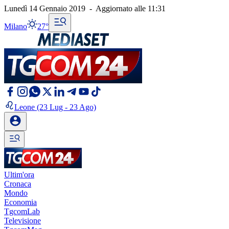
Lunedì 14 Gennaio 2019
-
Aggiornato alle
11:31
Milano
27°
Leone
(23 Lug - 23 Ago)
Ultim'ora
Cronaca
Mondo
Economia
TgcomLab
Televisione