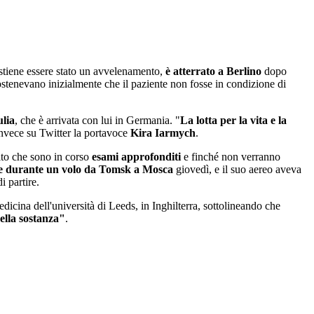
ostiene essere stato un avvelenamento,
è atterrato a Berlino
dopo
sostenevano inizialmente che il paziente non fosse in condizione di
lia
, che è arrivata con lui in Germania. "
La lotta per la vita e la
invece su Twitter la portavoce
Kira Iarmych
.
tito che sono in corso
esami approfonditi
e finché non verranno
ale durante un volo da Tomsk a Mosca
giovedì, e il suo aereo aveva
i partire.
dicina dell'università di Leeds, in Inghilterra, sottolineando che
ella sostanza"
.