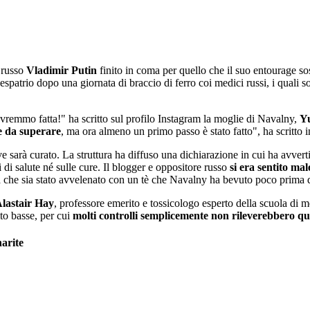
 russo
Vladimir Putin
finito in coma per quello che il suo entourage s
spatrio dopo una giornata di braccio di ferro coi medici russi, i quali 
avremmo fatta!" ha scritto sul profilo Instagram la moglie di Navalny,
Yu
e da superare
, ma ora almeno un primo passo è stato fatto", ha scritto 
ve sarà curato. La struttura ha diffuso una dichiarazione in cui ha avver
di salute né sulle cure. Il blogger e oppositore russo
si era sentito m
 che sia stato avvelenato con un tè che Navalny ha bevuto poco prima d
lastair Hay
, professore emerito e tossicologo esperto della scuola di me
to basse, per cui
molti controlli semplicemente non rileverebbero qu
harite