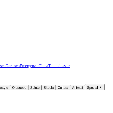
osco
Garlasco
Emergenza Clima
Tutti i dossier
estyle
Oroscopo
Salute
Skuola
Cultura
Animali
Speciali