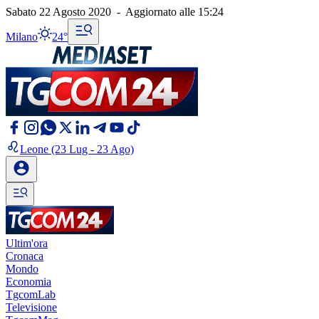
Sabato 22 Agosto 2020
-
Aggiornato alle
15:24
Milano
24°
Leone
(23 Lug - 23 Ago)
Ultim'ora
Cronaca
Mondo
Economia
TgcomLab
Televisione