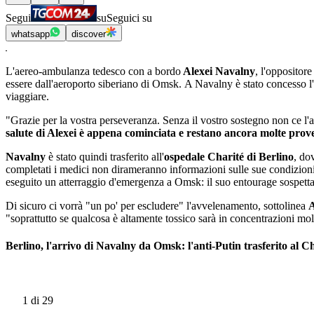
Segui
su
Seguici su
whatsapp
discover
L'aereo-ambulanza tedesco con a bordo
Alexei Navalny
, l'oppositore
essere dall'aeroporto siberiano di Omsk. A Navalny è stato concesso l'e
viaggiare.
"Grazie per la vostra perseveranza. Senza il vostro sostegno non ce l'
salute di Alexei è appena cominciata e restano ancora molte prov
Navalny
è stato quindi trasferito all'
ospedale Charité di Berlino
, do
completati i medici non dirameranno informazioni sulle sue condizioni 
eseguito un atterraggio d'emergenza a Omsk: il suo entourage sospetta
Di sicuro ci vorrà "un po' per escludere" l'avvelenamento, sottolinea
A
"soprattutto se qualcosa è altamente tossico sarà in concentrazioni mol
Berlino, l'arrivo di Navalny da Omsk: l'anti-Putin trasferito al C
1
di 29