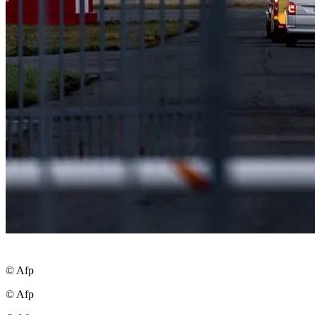
© Afp
© Afp