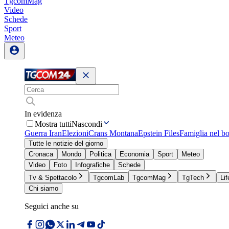
TgcomMag
Video
Schede
Sport
Meteo
In evidenza
Mostra tutti
Nascondi
Guerra Iran
Elezioni
Crans Montana
Epstein Files
Famiglia nel b
Tutte le notizie del giorno
Cronaca
Mondo
Politica
Economia
Sport
Meteo
Video
Foto
Infografiche
Schede
Tv & Spettacolo
TgcomLab
TgcomMag
TgTech
Lif
Chi siamo
Seguici anche su