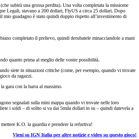
 (che subirà una grossa perdita). Una volta completata la missiome
gne Legali, stavano a 200 dollari, FlyUS a circa 25 dollari. Dopo
l mio guadagno è stato quindi doppio rispetto all’investimento di
bbiano completato il prelievo, quindi derubatele minacciandole a mani
ndo quanto prima al meglio delle vostre possibilità.
uando siete in situazioni critiche (come, per esempio, quando vi trovate
gioco da ragazzi.
e la gara con la barra al massimo.
ngono segnalati sulla mini mappa quando vi trovate nelle loro
ete i soldi – di solito si va dai 5mila dollari in su – quindi datevela a
à mettere K.O. la guardia e prendere la refurtiva!
Vieni su IGN Italia per altre notizie e video su questo gioco!