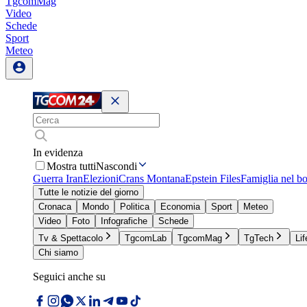
TgcomMag
Video
Schede
Sport
Meteo
In evidenza
Mostra tutti
Nascondi
Guerra Iran
Elezioni
Crans Montana
Epstein Files
Famiglia nel b
Tutte le notizie del giorno
Cronaca
Mondo
Politica
Economia
Sport
Meteo
Video
Foto
Infografiche
Schede
Tv & Spettacolo
TgcomLab
TgcomMag
TgTech
Lif
Chi siamo
Seguici anche su