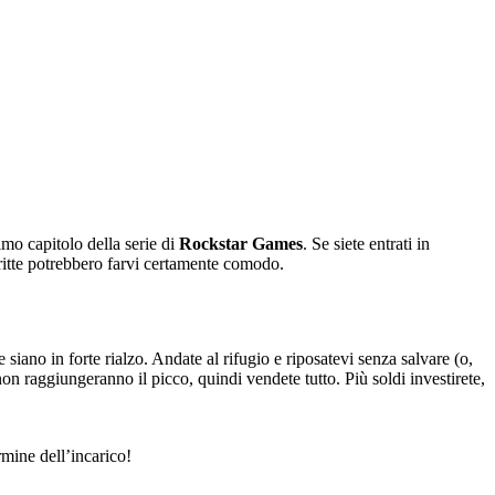
imo capitolo della serie di
Rockstar Games
. Se siete entrati in
e dritte potrebbero farvi certamente comodo.
e siano in forte rialzo. Andate al rifugio e riposatevi senza salvare (o,
 non raggiungeranno il picco, quindi vendete tutto. Più soldi investirete,
rmine dell’incarico!