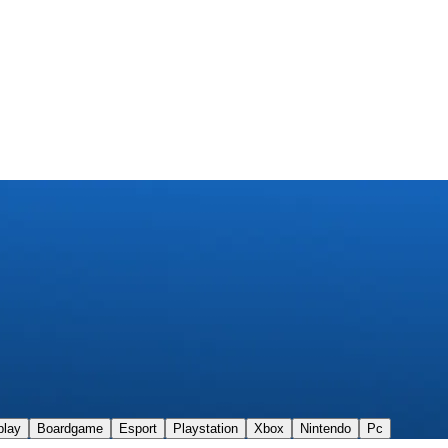
play
Boardgame
Esport
Playstation
Xbox
Nintendo
Pc