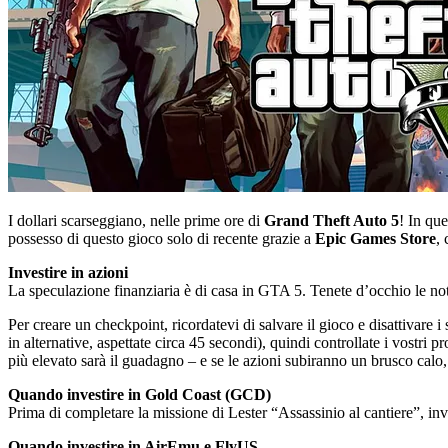
I dollari scarseggiano, nelle prime ore di
Grand Theft Auto 5
! In que
possesso di questo gioco solo di recente grazie a
Epic Games Store
, 
Investire in azioni
La speculazione finanziaria è di casa in GTA 5. Tenete d’occhio le noti
Per creare un checkpoint, ricordatevi di salvare il gioco e disattivare i 
in alternative, aspettate circa 45 secondi), quindi controllate i vostri 
più elevato sarà il guadagno – e se le azioni subiranno un brusco calo, 
Quando investire in Gold Coast (GCD)
Prima di completare la missione di Lester “Assassinio al cantiere”, inve
Quando investire in AirEmu e FlyUS