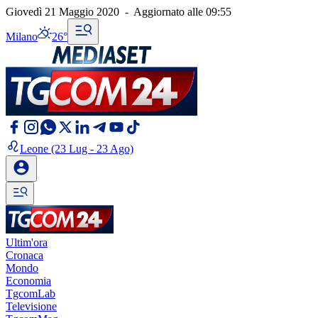
Giovedì 21 Maggio 2020
-
Aggiornato alle
09:55
Milano
26°
Leone
(23 Lug - 23 Ago)
Ultim'ora
Cronaca
Mondo
Economia
TgcomLab
Televisione