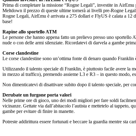
Prima di completare la missione “Rogne Legali”, investite in AirEmu p
Meltdown il prezzo di queste ultime tornerà ai livelli pre-Rogne Legal
Rogne Legali, AirEmu è arrivata a 275 dollari e FlyUS è calata a 12 d
base!
Rapine allo sportello ATM
Le persone che hanno appena fatto un prelievo presso uno sportello AT
nude o con delle armi silenziate. Ricordatevi di darvela a gambe prima 
Corse clandestine
Le corse clandestine sono un’ottima fonte di denaro quando Franklin è 
Utilizzando il talento speciale di Franklin, è piuttosto facile avere la
in mezzo al traffico), premendo assieme L3 e R3 – in questo modo, ese
Non dimenticatevi di disattivare subito dopo il talento speciale, per con
Derubate un furgone porta valori
Nelle prime ore di gioco, uno dei modi migliori per fare soldi facilm
vicinanze. Gettate via dall’abitacolo l’autista e mettetelo al tappeto, qu
gambe per evitare di finire in manette.
Potreste addirittura essere fortunati e beccare la guardia mentre sta ca