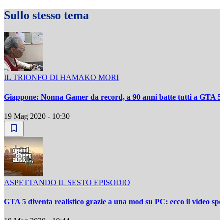
Sullo stesso tema
IL TRIONFO DI HAMAKO MORI
Giappone: Nonna Gamer da record, a 90 anni batte tutti a GTA 
19 Mag 2020 - 10:30
ASPETTANDO IL SESTO EPISODIO
GTA 5 diventa realistico grazie a una mod su PC: ecco il video sp