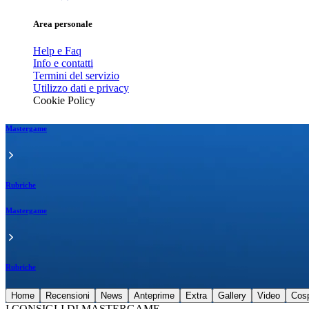
Area personale
Help e Faq
Info e contatti
Termini del servizio
Utilizzo dati e privacy
Cookie Policy
Mastergame
Rubriche
Mastergame
Rubriche
Home
Recensioni
News
Anteprime
Extra
Gallery
Video
Cos
I CONSIGLI DI MASTERGAME