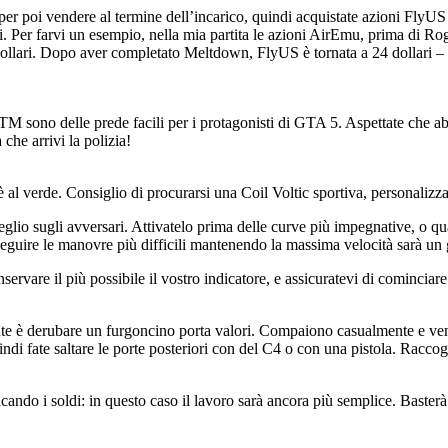
er poi vendere al termine dell’incarico, quindi acquistate azioni FlyUS
i. Per farvi un esempio, nella mia partita le azioni AirEmu, prima di Ro
ollari. Dopo aver completato Meltdown, FlyUS è tornata a 24 dollari – i
M sono delle prede facili per i protagonisti di GTA 5. Aspettate che a
che arrivi la polizia!
al verde. Consiglio di procurarsi una Coil Voltic sportiva, personalizza
 meglio sugli avversari. Attivatelo prima delle curve più impegnative, o q
guire le manovre più difficili mantenendo la massima velocità sarà un 
servare il più possibile il vostro indicatore, e assicuratevi di cominciar
ente è derubare un furgoncino porta valori. Compaiono casualmente e ve
indi fate saltare le porte posteriori con del C4 o con una pistola. Raccogli
ricando i soldi: in questo caso il lavoro sarà ancora più semplice. Baster