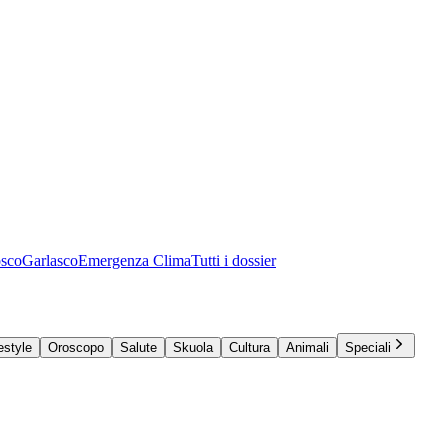
osco
Garlasco
Emergenza Clima
Tutti i dossier
estyle
Oroscopo
Salute
Skuola
Cultura
Animali
Speciali