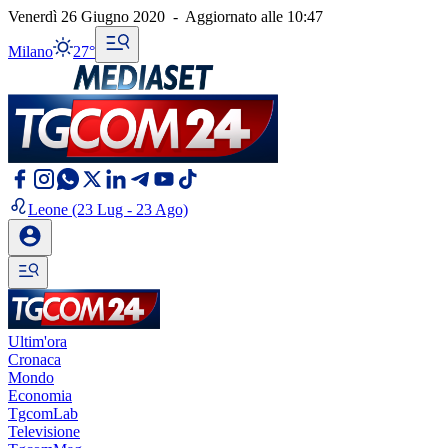
Venerdì 26 Giugno 2020
-
Aggiornato alle
10:47
Milano
27°
Leone
(23 Lug - 23 Ago)
Ultim'ora
Cronaca
Mondo
Economia
TgcomLab
Televisione