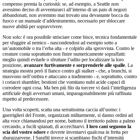
compenso premia la curiosità: se, ad esempio, a Seattle non
avessimo deciso di avventurarci all’interno di un paio di negozi
abbandonati, non avremmo mai trovato una devastante bocca da
fuoco e un manuale d’addestramento, necessario per sbloccare
nuove abilità per sopravvivere.
Non solo: è ora possibile strisciare come bisce, tecnica fondamentale
per sfuggire al nemico - nascondendosi ad esempio sotto a
un’automobile o tra l’erba alta - e colpirlo alla sprovvista. Contro le
creature conta soprattutto non finire numericamente sopraffatti:
meglio quindi evitarle o sfruttare l’udito per localizzare la loro
posizione,
avanzare furtivamente e sorprenderle alle spalle
. La
strategia mostra però il fianco contro gli stalker - che, a branchi, si
muovono nell’ombra e attaccano a tradimento - e, soprattutto, contro
i coriacei shambler, bestioni che vomitano nubi acide capaci di
corrodere ogni cosa. Ma ben più filo da torcere vi darà l’intelligenza
artificiale degli avversari umani, imparagonabilmente più raffinata
rispetto al predecessore.
Una volta scoperti, scatta una serratissima caccia all’uomo: i
guerriglieri del Fronte, organizzati militarmente, si danno ordini ad
alta voce chiamandosi per nome, battono il territorio palmo a palmo
cercando, a fucili spianati, di accerchiarvi.
I loro cani seguono la
scia del vostro odore
e dovrete inventarvi qualcosa in fretta per
sbarazzarvene. I Sarafiti invece si scambiano fischi d’intensità