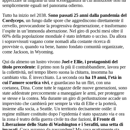
apprezzare la filigrana di una sceneggiatura la cui ambizione non ha
semplicemente eguali nel panorama odierno.
Tutto ha inizio nel 2038.
Sono passati 25 anni dalla pandemia del
Cordyceps
, un fungo dalle spore che aggrediscono direttamente il
cervello, provocandone la progressiva degenerazione, e trasformano
l’ospite in un’immonda aberrazione. Nel giro di pochi mesi oltre il
60% della popolazione mondiale è stato infettato o ucciso. Da allora
i sopravvissuti vagano come nomadi alla costante ricerca di
provviste o, quando va bene, hanno fondato comunità organizzate,
come Jackson, in Wyoming.
Qui da almeno un lustro vivono
Joel e Ellie, i protagonisti del
titolo precedente
: il primo non fa più il contrabbandiere, lavora per
la collettività, nel tempo libero suona la chitarra, insomma ha
cambiato vita. È invecchiato. La seconda ora
ha 19 anni, l’età in
cui l’amore scortica vivi
, e guardacaso ha un flirt, con una
coetanea, Dina. Come tutte le ragazze delle nuove generazioni, sono
state addestrate precocemente a maneggiare le armi, per proteggere
se stesse e la contea. Ma durante un giro di perlustrazione accade un
imprevisto che cambierà per sempre la vita di Ellie e la porterà,
insieme alla socia, a Seattle. Un territorio decisamente ostile: il
regime militare costituito dopo l’epidemia è stato spazzato via e ora
la zona è teatro della guerra civile tra due fazioni,
il Fronte di
Liberazione dello Stato di Washington e i Serafiti, una setta di
invasati
. Cosa avranno da nascondere? Ma cosa esattamente sta