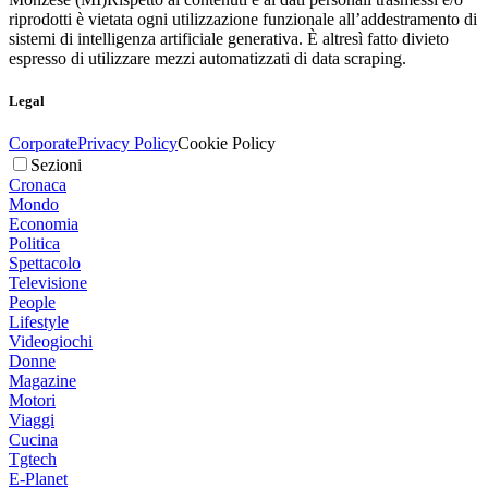
riprodotti è vietata ogni utilizzazione funzionale all’addestramento di
sistemi di intelligenza artificiale generativa. È altresì fatto divieto
espresso di utilizzare mezzi automatizzati di data scraping.
Legal
Corporate
Privacy Policy
Cookie Policy
Sezioni
Cronaca
Mondo
Economia
Politica
Spettacolo
Televisione
People
Lifestyle
Videogiochi
Donne
Magazine
Motori
Viaggi
Cucina
Tgtech
E-Planet