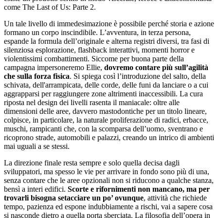
come The Last of Us: Parte 2.
Un tale livello di immedesimazione è possibile perché storia e azione
formano un corpo inscindibile. L’avventura, in terza persona,
espande la formula dell’originale e alterna registri diversi, tra fasi di
silenziosa esplorazione, flashback interattivi, momenti horror e
violentissimi combattimenti. Siccome per buona parte della
campagna impersoneremo Ellie,
dovremo contare più sull’agilità
che sulla forza fisica
. Si spiega così l’introduzione del salto, della
schivata, dell'arrampicata, delle corde, delle funi da lanciare o a cui
aggrapparsi per raggiungere zone altrimenti inaccessibili. La cura
riposta nel design dei livelli rasenta il maniacale: oltre alle
dimensioni delle aree, davvero mastodontiche per un titolo lineare,
colpisce, in particolare, la naturale proliferazione di radici, erbacce,
muschi, rampicanti che, con la scomparsa dell’uomo, sventrano e
ricoprono strade, automobili e palazzi, creando un intrico di ambienti
mai uguali a se stessi.
La direzione finale resta sempre e solo quella decisa dagli
sviluppatori, ma spesso le vie per arrivare in fondo sono più di una,
senza contare che le aree opzionali non si riducono a qualche stanza,
bensì a interi edifici.
Scorte e rifornimenti non mancano, ma per
trovarli bisogna setacciare un po’ ovunque
, attività che richiede
tempo, pazienza ed espone indubbiamente a rischi, vai a sapere cosa
si nasconde dietro a quella porta sberciata. La filosofia dell’opera in