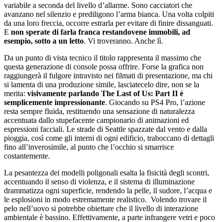
variabile a seconda del livello d’allarme. Sono cacciatori che
avanzano nel silenzio e prediligono l’arma bianca. Una volta colpiti
da una loro freccia, occorre estrarla per evitare di finire dissanguati.
E
non sperate di farla franca restandovene immobili, ad
esempio, sotto a un letto
. Vi troveranno. Anche lì.
Da un punto di vista tecnico il titolo rappresenta il massimo che
questa generazione di console possa offrire. Forse la grafica non
raggiungerà il fulgore intravisto nei filmati di presentazione, ma chi
si lamenta di una produzione simile, lasciatecelo dire, non se la
merita:
visivamente parlando The Last of Us: Part II è
semplicemente impressionante
. Giocando su PS4 Pro, l’azione
resta sempre fluida, restituendo una sensazione di naturalezza
accentuata dallo stupefacente campionario di animazioni ed
espressioni facciali. Le strade di Seattle spazzate dal vento e dalla
pioggia, così come gli interni di ogni edificio, traboccano di dettagli
fino all’inverosimile, al punto che l’occhio si smarrisce
costantemente.
La pesantezza dei modelli poligonali esalta la fisicità degli scontri,
accentuando il senso di violenza, e il sistema di illuminazione
drammatizza ogni superficie, rendendo la pelle, il sudore, l’acqua e
le esplosioni in modo estremamente realistico. Volendo trovare il
pelo nell’uovo si potrebbe obiettare che il livello di interazione
ambientale è bassino. Effettivamente, a parte infrangere vetri e poco