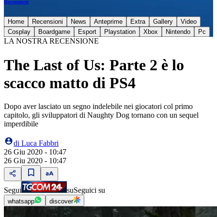
Recensioni
Home
Recensioni
News
Anteprime
Extra
Gallery
Video
Cosplay
Boardgame
Esport
Playstation
Xbox
Nintendo
Pc
LA NOSTRA RECENSIONE
The Last of Us: Parte 2 è lo
scacco matto di PS4
Dopo aver lasciato un segno indelebile nei giocatori col primo
capitolo, gli sviluppatori di Naughty Dog tornano con un sequel
imperdibile
di
Luca Fabbri
26 Giu 2020 - 10:47
26 Giu 2020 - 10:47
Segui
su
Seguici su
whatsapp
discover