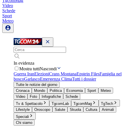
TgcomMag
Video
Schede
Sport
Meteo
In evidenza
Mostra tutti
Nascondi
Guerra Iran
Elezioni
Crans Montana
Epstein Files
Famiglia nel
bosco
Garlasco
Emergenza Clima
Tutti i dossier
Tutte le notizie del giorno
Cronaca
Mondo
Politica
Economia
Sport
Meteo
Video
Foto
Infografiche
Schede
Tv & Spettacolo
TgcomLab
TgcomMag
TgTech
Lifestyle
Oroscopo
Salute
Skuola
Cultura
Animali
Speciali
Chi siamo