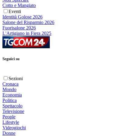
Cotto e Mangiato
Eventi
Identità Golose 2026
Salone del Risparmio 2026
Fuorisalone 2026
L'Artigiano in Fiera 2025
Seguici su
Sezioni
Cronaca
Mondo
Economia
Politica
Spettacolo
Televisione
People
Lifestyle
Videogiochi
Donne