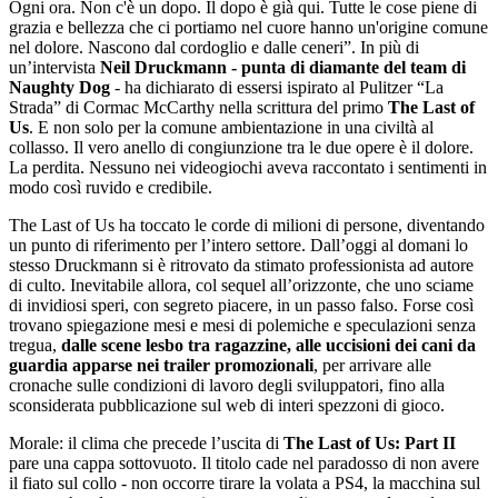
Ogni ora. Non c'è un dopo. Il dopo è già qui. Tutte le cose piene di
grazia e bellezza che ci portiamo nel cuore hanno un'origine comune
nel dolore. Nascono dal cordoglio e dalle ceneri”. In più di
un’intervista
Neil Druckmann - punta di diamante del team di
Naughty Dog
- ha dichiarato di essersi ispirato al Pulitzer “La
Strada” di Cormac McCarthy nella scrittura del primo
The Last of
Us
. E non solo per la comune ambientazione in una civiltà al
collasso. Il vero anello di congiunzione tra le due opere è il dolore.
La perdita. Nessuno nei videogiochi aveva raccontato i sentimenti in
modo così ruvido e credibile.
The Last of Us ha toccato le corde di milioni di persone, diventando
un punto di riferimento per l’intero settore. Dall’oggi al domani lo
stesso Druckmann si è ritrovato da stimato professionista ad autore
di culto. Inevitabile allora, col sequel all’orizzonte, che uno sciame
di invidiosi speri, con segreto piacere, in un passo falso. Forse così
trovano spiegazione mesi e mesi di polemiche e speculazioni senza
tregua,
dalle scene lesbo tra ragazzine, alle uccisioni dei cani da
guardia apparse nei trailer promozionali
, per arrivare alle
cronache sulle condizioni di lavoro degli sviluppatori, fino alla
sconsiderata pubblicazione sul web di interi spezzoni di gioco.
Morale: il clima che precede l’uscita di
The Last of Us: Part II
pare una cappa sottovuoto. Il titolo cade nel paradosso di non avere
il fiato sul collo - non occorre tirare la volata a PS4, la macchina sul