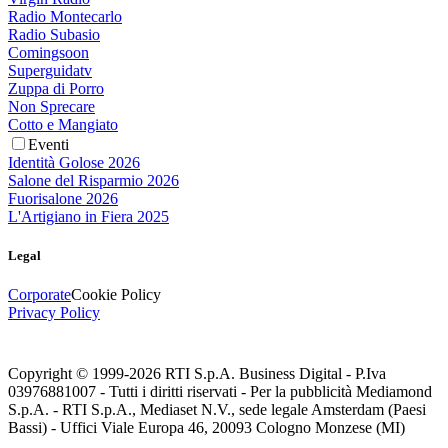
Radio Montecarlo
Radio Subasio
Comingsoon
Superguidatv
Zuppa di Porro
Non Sprecare
Cotto e Mangiato
Eventi
Identità Golose 2026
Salone del Risparmio 2026
Fuorisalone 2026
L'Artigiano in Fiera 2025
Legal
Corporate
Cookie Policy
Privacy Policy
Copyright © 1999-
2026
RTI S.p.A. Business Digital - P.Iva
03976881007 - Tutti i diritti riservati - Per la pubblicità Mediamond
S.p.A. - RTI S.p.A., Mediaset N.V., sede legale Amsterdam (Paesi
Bassi) - Uffici Viale Europa 46, 20093 Cologno Monzese (MI)