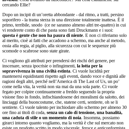
cercando Ellie?
Dopo un incipit di un’oretta abbondante - dal ritmo, a tratti, persino
soporifero - la trama sterza in una direzione totalmente inattesa. È il
primo, terribile, snodo (ce ne saranno almeno altri tre-quattro) in cui
vi renderete conto di che pasta sono fatti Druckmann e i suoi:
questa è gente che non ha paura di niente
. E non ci riferiamo solo
al merito, cioè ai fatti che accadono a schermo, ma anche al metodo,
ossia alla regia, al piglio, alla sicurezza con cui le sequenze più
scomode o scabrose sono state girate.
Ci vogliono gli attributi per prendersi dei rischi del genere, per
inscenare, senza ipocrisie o infingimenti,
la lotta per la
sopravvivenza in una civiltà estinta
. Ci vuole lucidità per
mantenersi equidistanti rispetto agli eventi, dando voce e dignità alle
ragioni degli altri, perché nell’America di The Last of Us, un po’
come nella vita, la verità non sta mai da una sola parte. Ci vuole
fegato per colpire continuamente a freddo seguendo la propria
visione fino in fondo, infischiandosene dei moralismi da salotto, dei
linciaggi della buoncostume, che, statene certi, sentirete, oh se li
sentirete. Ci vuole talento per inchiodare allo schermo per almeno 30
ore fino ai titoli di coda,
senza un calo di tensione, una banalità,
una caduta di stile o un momento di noia
. Insomma, possiamo
girarci intorno quanto vogliamo, ma la verità è che sul mercato non
esiste un prodotto scritto in modo viscerale, feroce e anticonformista