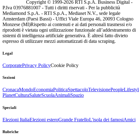
Copyright © 1999-
2026
RTI S.p.A. Business Digital -
P.Iva 03976881007 - Tutti i diritti riservati - Per la pubblicità
Mediamond S.p.A. - RTI S.p.A., Mediaset N.V., sede legale
Amsterdam (Paesi Bassi) - Uffici Viale Europa 46, 20093 Cologno
Monzese (MI)
Rispetto ai contenuti e ai dati personali trasmessi e/o
riprodotti è vietata ogni utilizzazione funzionale all’addestramento di
sistemi di intelligenza artificiale generativa. È altresì fatto divieto
espresso di utilizzare mezzi automatizzati di data scraping.
Legal
Corporate
Privacy Policy
Cookie Policy
Sezioni
Cronaca
Mondo
Economia
Politica
Spettacolo
Televisione
People
Lifestyl
Planet
Cultura
Salute
Scuola
Animali
Spazio
Speciali
Elezioni Italia
Elezioni estero
Grande Fratello
L'isola dei famosi
Amici
Rubriche