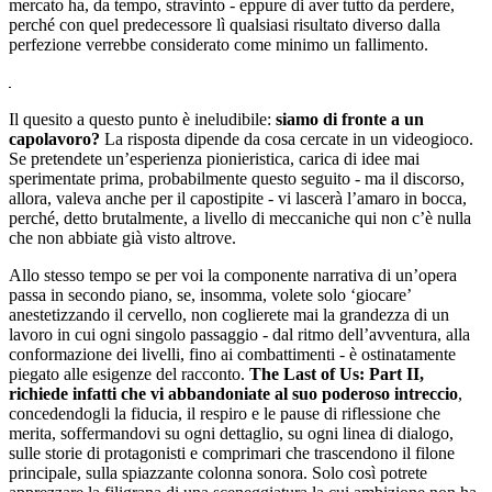
mercato ha, da tempo, stravinto - eppure di aver tutto da perdere,
perché con quel predecessore lì qualsiasi risultato diverso dalla
perfezione verrebbe considerato come minimo un fallimento.
Il quesito a questo punto è ineludibile:
siamo di fronte a un
capolavoro?
La risposta dipende da cosa cercate in un videogioco.
Se pretendete un’esperienza pionieristica, carica di idee mai
sperimentate prima, probabilmente questo seguito - ma il discorso,
allora, valeva anche per il capostipite - vi lascerà l’amaro in bocca,
perché, detto brutalmente, a livello di meccaniche qui non c’è nulla
che non abbiate già visto altrove.
Allo stesso tempo se per voi la componente narrativa di un’opera
passa in secondo piano, se, insomma, volete solo ‘giocare’
anestetizzando il cervello, non coglierete mai la grandezza di un
lavoro in cui ogni singolo passaggio - dal ritmo dell’avventura, alla
conformazione dei livelli, fino ai combattimenti - è ostinatamente
piegato alle esigenze del racconto.
The Last of Us: Part II,
richiede infatti che vi abbandoniate al suo poderoso intreccio
,
concedendogli la fiducia, il respiro e le pause di riflessione che
merita, soffermandovi su ogni dettaglio, su ogni linea di dialogo,
sulle storie di protagonisti e comprimari che trascendono il filone
principale, sulla spiazzante colonna sonora. Solo così potrete