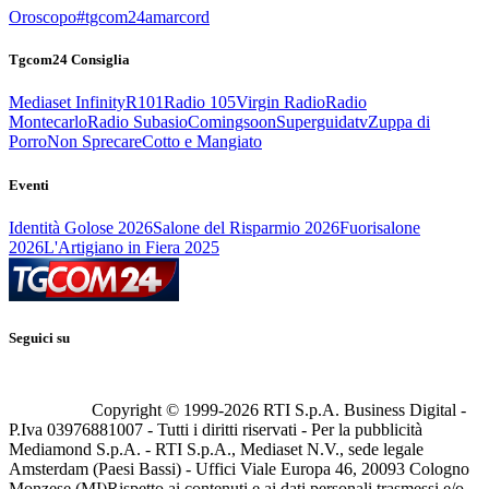
Oroscopo
#tgcom24amarcord
Tgcom24 Consiglia
Mediaset Infinity
R101
Radio 105
Virgin Radio
Radio
Montecarlo
Radio Subasio
Comingsoon
Superguidatv
Zuppa di
Porro
Non Sprecare
Cotto e Mangiato
Eventi
Identità Golose 2026
Salone del Risparmio 2026
Fuorisalone
2026
L'Artigiano in Fiera 2025
Seguici su
Copyright © 1999-
2026
RTI S.p.A. Business Digital -
P.Iva 03976881007 - Tutti i diritti riservati - Per la pubblicità
Mediamond S.p.A. - RTI S.p.A., Mediaset N.V., sede legale
Amsterdam (Paesi Bassi) - Uffici Viale Europa 46, 20093 Cologno
Monzese (MI)
Rispetto ai contenuti e ai dati personali trasmessi e/o