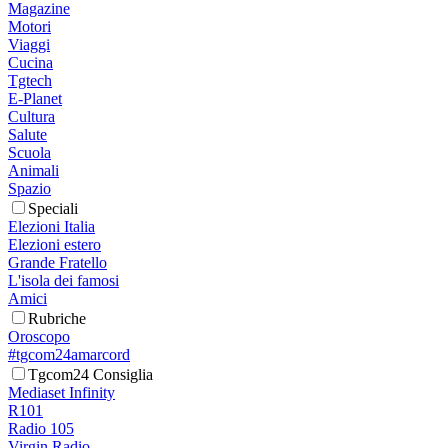
Magazine
Motori
Viaggi
Cucina
Tgtech
E-Planet
Cultura
Salute
Scuola
Animali
Spazio
Speciali
Elezioni Italia
Elezioni estero
Grande Fratello
L'isola dei famosi
Amici
Rubriche
Oroscopo
#tgcom24amarcord
Tgcom24 Consiglia
Mediaset Infinity
R101
Radio 105
Virgin Radio