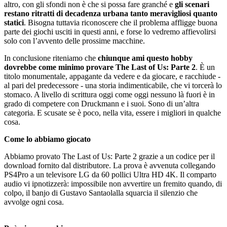
altro, con gli sfondi non è che si possa fare granché e
gli scenari
restano ritratti di decadenza urbana tanto meravigliosi quanto
statici
. Bisogna tuttavia riconoscere che il problema affligge buona
parte dei giochi usciti in questi anni, e forse lo vedremo affievolirsi
solo con l’avvento delle prossime macchine.
In conclusione riteniamo che
chiunque ami questo hobby
dovrebbe come minimo provare The Last of Us: Parte 2
. È un
titolo monumentale, appagante da vedere e da giocare, e racchiude -
al pari del predecessore - una storia indimenticabile, che vi torcerà lo
stomaco. A livello di scrittura oggi come oggi nessuno là fuori è in
grado di competere con Druckmann e i suoi. Sono di un’altra
categoria. E scusate se è poco, nella vita, essere i migliori in qualche
cosa.
Come lo abbiamo giocato
Abbiamo provato The Last of Us: Parte 2 grazie a un codice per il
download fornito dal distributore. La prova è avvenuta collegando
PS4Pro a un televisore LG da 60 pollici Ultra HD 4K. Il comparto
audio vi ipnotizzerà: impossibile non avvertire un fremito quando, di
colpo, il banjo di Gustavo Santaolalla squarcia il silenzio che
avvolge ogni cosa.