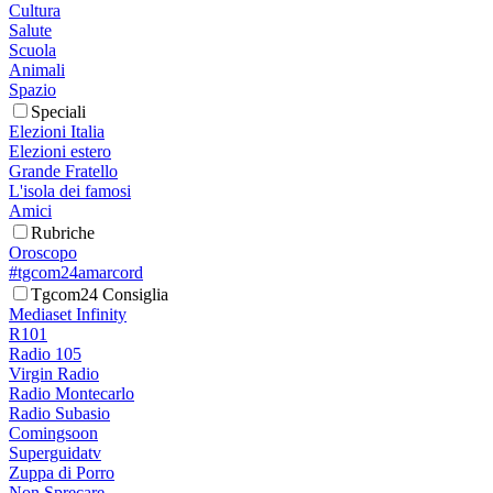
Cultura
Salute
Scuola
Animali
Spazio
Speciali
Elezioni Italia
Elezioni estero
Grande Fratello
L'isola dei famosi
Amici
Rubriche
Oroscopo
#tgcom24amarcord
Tgcom24 Consiglia
Mediaset Infinity
R101
Radio 105
Virgin Radio
Radio Montecarlo
Radio Subasio
Comingsoon
Superguidatv
Zuppa di Porro
Non Sprecare