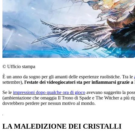
© Ufficio stampa
È un anno da sogno per gli amanti delle esperienze ruolistiche. Tra le
settembre),
l'estate dei videogiocatori sta per infiammarsi grazie 
Se le
impressioni dopo qualche ora di gioco
avevano suggerito la possib
(ambientazione che omaggia Il Trono di Spade e The Witcher a più ripr
dovrebbero perdere per nessun motivo al mondo.
LA MALEDIZIONE DEI CRISTALLI