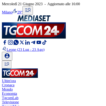
Mercoledì 21 Giugno 2023
-
Aggiornato alle
16:00
Milano
29°
Leone
(23 Lug - 23 Ago)
Ultim'ora
Cronaca
Mondo
Economia
TgcomLab
Televisione