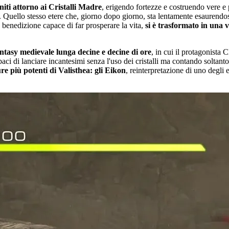
niti attorno ai Cristalli Madre
, erigendo fortezze e costruendo vere e p
uni. Quello stesso etere che, giorno dopo giorno, sta lentamente esaurend
a benedizione capace di far prosperare la vita,
si è trasformato in una 
ntasy medievale lunga decine e decine di ore
, in cui il protagonista 
paci di lanciare incantesimi senza l'uso dei cristalli ma contando soltant
re più potenti di Valisthea: gli Eikon
, reinterpretazione di uno degli 