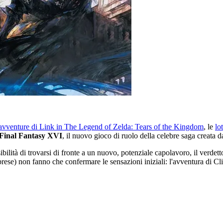
avventure di Link in The Legend of Zelda: Tears of the Kingdom
, le
lo
a Final Fantasy XVI
, il nuovo gioco di ruolo della celebre saga creata 
ilità di trovarsi di fronte a un nuovo, potenziale capolavoro, il verdetto
ese) non fanno che confermare le sensazioni iniziali: l'avventura di Cl