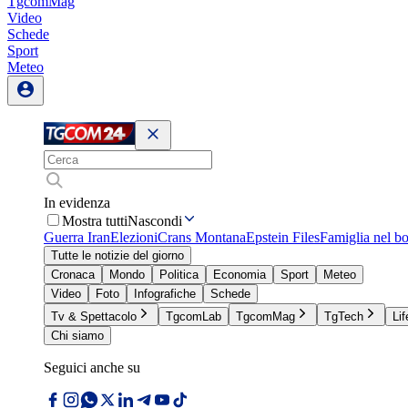
TgcomMag
Video
Schede
Sport
Meteo
In evidenza
Mostra tutti
Nascondi
Guerra Iran
Elezioni
Crans Montana
Epstein Files
Famiglia nel b
Tutte le notizie del giorno
Cronaca
Mondo
Politica
Economia
Sport
Meteo
Video
Foto
Infografiche
Schede
Tv & Spettacolo
TgcomLab
TgcomMag
TgTech
Lif
Chi siamo
Seguici anche su