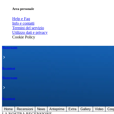
Area personale
Help e Faq
Info e contatti
Termini del servizio
Utilizzo dati e privacy
Cookie Policy
Mastergame
Recensioni
Mastergame
Recensioni
Home
Recensioni
News
Anteprime
Extra
Gallery
Video
Cos
LA NOSTRA RECENSIONE