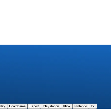
play
Boardgame
Esport
Playstation
Xbox
Nintendo
Pc