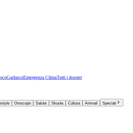
osco
Garlasco
Emergenza Clima
Tutti i dossier
estyle
Oroscopo
Salute
Skuola
Cultura
Animali
Speciali