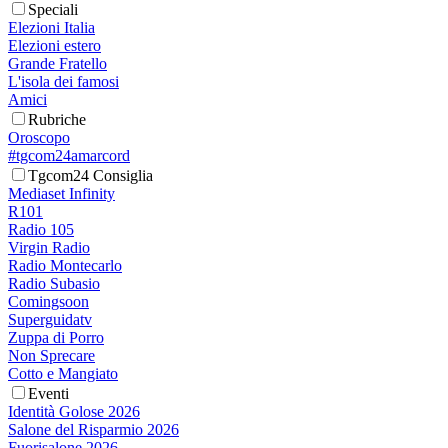
Speciali
Elezioni Italia
Elezioni estero
Grande Fratello
L'isola dei famosi
Amici
Rubriche
Oroscopo
#tgcom24amarcord
Tgcom24 Consiglia
Mediaset Infinity
R101
Radio 105
Virgin Radio
Radio Montecarlo
Radio Subasio
Comingsoon
Superguidatv
Zuppa di Porro
Non Sprecare
Cotto e Mangiato
Eventi
Identità Golose 2026
Salone del Risparmio 2026
Fuorisalone 2026