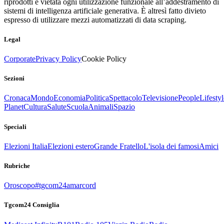
riprodotti è vietata ogni utilizzazione funzionale all’addestramento di
sistemi di intelligenza artificiale generativa. È altresì fatto divieto
espresso di utilizzare mezzi automatizzati di data scraping.
Legal
Corporate
Privacy Policy
Cookie Policy
Sezioni
Cronaca
Mondo
Economia
Politica
Spettacolo
Televisione
People
Lifestyl
Planet
Cultura
Salute
Scuola
Animali
Spazio
Speciali
Elezioni Italia
Elezioni estero
Grande Fratello
L'isola dei famosi
Amici
Rubriche
Oroscopo
#tgcom24amarcord
Tgcom24 Consiglia