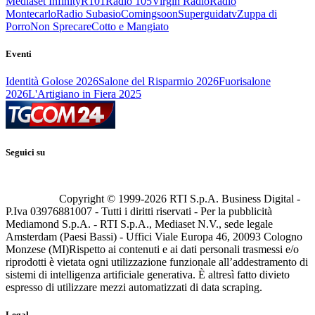
Mediaset Infinity
R101
Radio 105
Virgin Radio
Radio
Montecarlo
Radio Subasio
Comingsoon
Superguidatv
Zuppa di
Porro
Non Sprecare
Cotto e Mangiato
Eventi
Identità Golose 2026
Salone del Risparmio 2026
Fuorisalone
2026
L'Artigiano in Fiera 2025
Seguici su
Copyright © 1999-
2026
RTI S.p.A. Business Digital -
P.Iva 03976881007 - Tutti i diritti riservati - Per la pubblicità
Mediamond S.p.A. - RTI S.p.A., Mediaset N.V., sede legale
Amsterdam (Paesi Bassi) - Uffici Viale Europa 46, 20093 Cologno
Monzese (MI)
Rispetto ai contenuti e ai dati personali trasmessi e/o
riprodotti è vietata ogni utilizzazione funzionale all’addestramento di
sistemi di intelligenza artificiale generativa. È altresì fatto divieto
espresso di utilizzare mezzi automatizzati di data scraping.
Legal