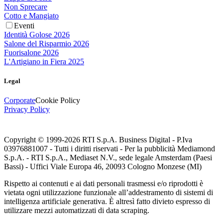
Non Sprecare
Cotto e Mangiato
Eventi
Identità Golose 2026
Salone del Risparmio 2026
Fuorisalone 2026
L'Artigiano in Fiera 2025
Legal
Corporate
Cookie Policy
Privacy Policy
Copyright © 1999-
2026
RTI S.p.A. Business Digital - P.Iva
03976881007 - Tutti i diritti riservati - Per la pubblicità Mediamond
S.p.A. - RTI S.p.A., Mediaset N.V., sede legale Amsterdam (Paesi
Bassi) - Uffici Viale Europa 46, 20093 Cologno Monzese (MI)
Rispetto ai contenuti e ai dati personali trasmessi e/o riprodotti è
vietata ogni utilizzazione funzionale all’addestramento di sistemi di
intelligenza artificiale generativa. È altresì fatto divieto espresso di
utilizzare mezzi automatizzati di data scraping.