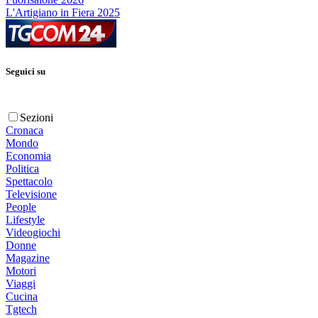
L'Artigiano in Fiera 2025
Seguici su
Sezioni
Cronaca
Mondo
Economia
Politica
Spettacolo
Televisione
People
Lifestyle
Videogiochi
Donne
Magazine
Motori
Viaggi
Cucina
Tgtech