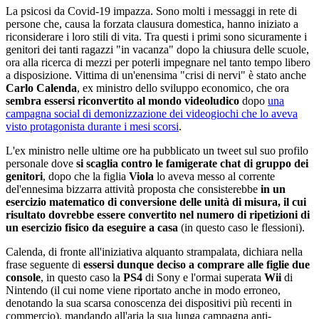
La psicosi da Covid-19 impazza. Sono molti i messaggi in rete di
persone che, causa la forzata clausura domestica, hanno iniziato a
riconsiderare i loro stili di vita. Tra questi i primi sono sicuramente i
genitori dei tanti ragazzi "in vacanza" dopo la chiusura delle scuole,
ora alla ricerca di mezzi per poterli impegnare nel tanto tempo libero
a disposizione. Vittima di un'enensima "crisi di nervi" è stato anche
Carlo Calenda
, ex ministro dello sviluppo economico, che ora
sembra essersi riconvertito al mondo videoludico
dopo
una
campagna social di demonizzazione dei videogiochi che lo aveva
visto protagonista durante i mesi scorsi
.
L'ex ministro nelle ultime ore ha pubblicato un tweet sul suo profilo
personale dove
si scaglia contro le famigerate chat di gruppo dei
genitori
, dopo che la figlia
Viola
lo aveva messo al corrente
del'ennesima bizzarra attività proposta che consisterebbe
in un
esercizio matematico di conversione delle unità di misura, il cui
risultato dovrebbe essere convertito nel numero di ripetizioni di
un esercizio fisico da eseguire a casa
(in questo caso le flessioni).
Calenda, di fronte all'iniziativa alquanto strampalata, dichiara nella
frase seguente di
essersi dunque deciso a comprare alle figlie due
console
, in questo caso la
PS4
di Sony e l'ormai superata
Wii
di
Nintendo (il cui nome viene riportato anche in modo erroneo,
denotando la sua scarsa conoscenza dei dispositivi più recenti in
commercio), mandando all'aria la sua lunga campagna anti-