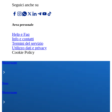
Seguici anche su
Area personale
Help e Faq
Info e contatti
Termini del servizio
Utilizzo dati e privacy
Cookie Policy
Mastergame
News
Mastergame