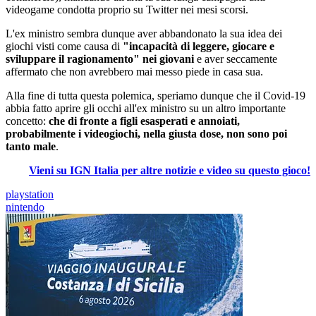
videogame condotta proprio su Twitter nei mesi scorsi.
L'ex ministro sembra dunque aver abbandonato la sua idea dei
giochi visti come causa di
"incapacità di leggere, giocare e
sviluppare il ragionamento" nei giovani
e aver seccamente
affermato che non avrebbero mai messo piede in casa sua.
Alla fine di tutta questa polemica, speriamo dunque che il Covid-19
abbia fatto aprire gli occhi all'ex ministro su un altro importante
concetto:
che di fronte a figli esasperati e annoiati,
probabilmente i videogiochi, nella giusta dose, non sono poi
tanto male
.
Vieni su IGN Italia per altre notizie e video su questo gioco!
playstation
nintendo