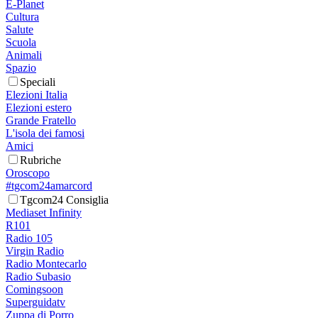
E-Planet
Cultura
Salute
Scuola
Animali
Spazio
Speciali
Elezioni Italia
Elezioni estero
Grande Fratello
L'isola dei famosi
Amici
Rubriche
Oroscopo
#tgcom24amarcord
Tgcom24 Consiglia
Mediaset Infinity
R101
Radio 105
Virgin Radio
Radio Montecarlo
Radio Subasio
Comingsoon
Superguidatv
Zuppa di Porro