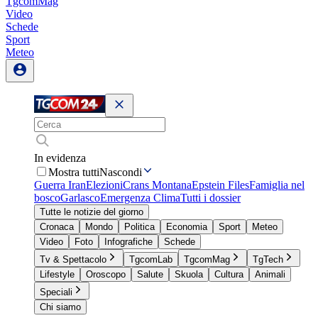
TgcomMag
Video
Schede
Sport
Meteo
In evidenza
Mostra tutti
Nascondi
Guerra Iran
Elezioni
Crans Montana
Epstein Files
Famiglia nel
bosco
Garlasco
Emergenza Clima
Tutti i dossier
Tutte le notizie del giorno
Cronaca
Mondo
Politica
Economia
Sport
Meteo
Video
Foto
Infografiche
Schede
Tv & Spettacolo
TgcomLab
TgcomMag
TgTech
Lifestyle
Oroscopo
Salute
Skuola
Cultura
Animali
Speciali
Chi siamo