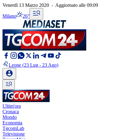
Venerdì 13 Marzo 2020
-
Aggiornato alle
09:09
Milano
26°
Leone
(23 Lug - 23 Ago)
Ultim'ora
Cronaca
Mondo
Economia
TgcomLab
Televisione