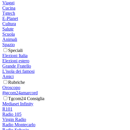
Viaggi
Cucina
Tgtech
E-Planet
Cultura
Salute
Scuola
Animali
Spazio
Speciali
Elezioni Italia
Elezioni estero
Grande Fratello
L'isola dei famosi
Amici
Rubriche
Oroscopo
#tgcom24amarcord
Tgcom24 Consiglia
Mediaset Infinity
R101
Radio 105
Virgin Radio
Radio Montecarlo
Radio Subasio