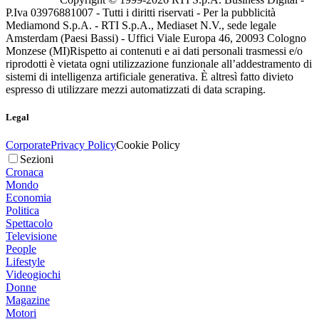
P.Iva 03976881007 - Tutti i diritti riservati - Per la pubblicità
Mediamond S.p.A. - RTI S.p.A., Mediaset N.V., sede legale
Amsterdam (Paesi Bassi) - Uffici Viale Europa 46, 20093 Cologno
Monzese (MI)
Rispetto ai contenuti e ai dati personali trasmessi e/o
riprodotti è vietata ogni utilizzazione funzionale all’addestramento di
sistemi di intelligenza artificiale generativa. È altresì fatto divieto
espresso di utilizzare mezzi automatizzati di data scraping.
Legal
Corporate
Privacy Policy
Cookie Policy
Sezioni
Cronaca
Mondo
Economia
Politica
Spettacolo
Televisione
People
Lifestyle
Videogiochi
Donne
Magazine
Motori