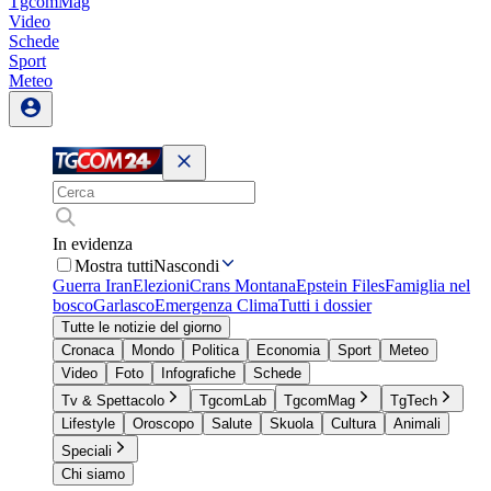
TgcomMag
Video
Schede
Sport
Meteo
In evidenza
Mostra tutti
Nascondi
Guerra Iran
Elezioni
Crans Montana
Epstein Files
Famiglia nel
bosco
Garlasco
Emergenza Clima
Tutti i dossier
Tutte le notizie del giorno
Cronaca
Mondo
Politica
Economia
Sport
Meteo
Video
Foto
Infografiche
Schede
Tv & Spettacolo
TgcomLab
TgcomMag
TgTech
Lifestyle
Oroscopo
Salute
Skuola
Cultura
Animali
Speciali
Chi siamo