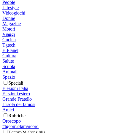
People
Lifestyle
Videogiochi
Donne
Magazine
Motori
Viaggi
Cucina
Tgtech
E-Planet
Cultura
Salute
Scuola
Animali
Spazio
Speciali
Elezioni Italia
Elezioni estero
Grande Fratello
L'isola dei famosi
Amici
Rubriche
Oroscopo
#tgcom24amarcord
Tgcom24 Consiglia