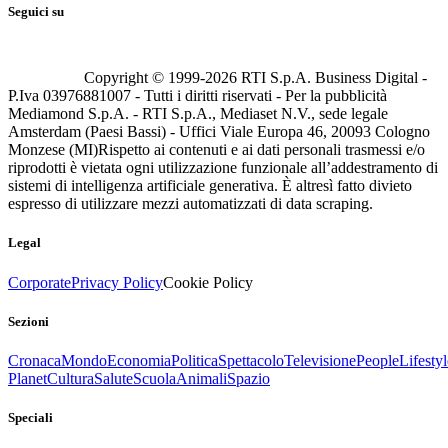
Seguici su
Copyright © 1999-
2026
RTI S.p.A. Business Digital -
P.Iva 03976881007 - Tutti i diritti riservati - Per la pubblicità
Mediamond S.p.A. - RTI S.p.A., Mediaset N.V., sede legale
Amsterdam (Paesi Bassi) - Uffici Viale Europa 46, 20093 Cologno
Monzese (MI)
Rispetto ai contenuti e ai dati personali trasmessi e/o
riprodotti è vietata ogni utilizzazione funzionale all’addestramento di
sistemi di intelligenza artificiale generativa. È altresì fatto divieto
espresso di utilizzare mezzi automatizzati di data scraping.
Legal
Corporate
Privacy Policy
Cookie Policy
Sezioni
Cronaca
Mondo
Economia
Politica
Spettacolo
Televisione
People
Lifestyl
Planet
Cultura
Salute
Scuola
Animali
Spazio
Speciali