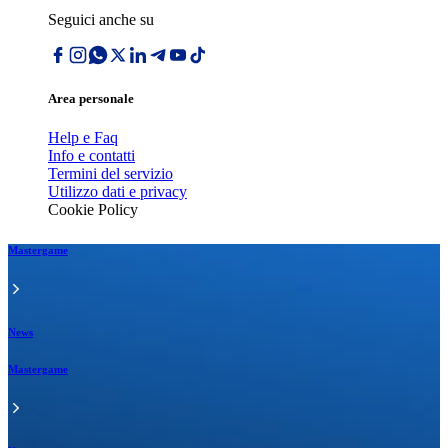
Seguici anche su
Area personale
Help e Faq
Info e contatti
Termini del servizio
Utilizzo dati e privacy
Cookie Policy
Mastergame
News
Mastergame