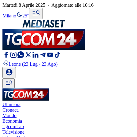
Martedì 8 Aprile 2025
-
Aggiornato alle
10:16
Milano
25°
Leone
(23 Lug - 23 Ago)
Ultim'ora
Cronaca
Mondo
Economia
TgcomLab
Televisione