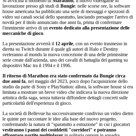
Si avvicina il momento di
Marathon
, il nuovo videogame in
lavorazione presso gli studi di
Bungie
: nelle scorse ore, la software
house americana ha pubblicato una serie di messaggi e spezzoni di
video sui canali social dello sparatutto, lasciando presagire l'arrivo di
novità per il titolo annunciato due anni fa, prima di confermare
l'imminente arrivo di un
evento dedicato alla presentazione delle
meccaniche di gioco
.
La presentazione avverrà il
12 aprile
, con un evento trasmesso in
diretta su Twitch durante il quale gli autori di Halo e Destiny
sveleranno al mondo la nuova concezione di una delle primissime
serie create dall'azienda, uno dei cavalli di battaglia del gaming su
dispositivi Mac tra il 1994 e il 1996.
Il ritorno di Marathon era stato confermato da Bungie circa
due anni fa
, nel maggio del 2023, poco dopo l'acquisizione dello
studio da parte di Sony e PlayStation: allora, la software house si era
limitata a mostrare un breve video che indicava la nuova direzione
artistica della saga, senza tuttavia diffondere dettagli concreti sulle
particolarità dell'esperienza di gioco.
La società di Bellevue ha successivamente condiviso un video dietro
le quinte per raccontare le idee alla base del nuovo progetto,
confermando la natura di "sparatutto a estrazione" in cui i giocatori
vestiranno i panni dei cosiddetti "corridori" e potranno
affrontare partite multiplayer
in solitaria oppure in squadra.