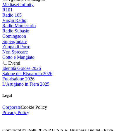
Mediaset Infinity
R101
Radio 105
Virgin Radio
Radio Montecarlo
Radio Subasio
Comingsoon
Superguidatv
Zuppa di Porro
Non Sprecare
Cotto e Mangiato
Eventi
Identità Golose 2026
Salone del Risparmio 2026
Fuorisalone 2026
L'Artigiano in Fiera 2025
Legal
Corporate
Cookie Policy
Privacy Policy
Copyright © 1999-
2026
RTI S.p.A. Business Digital - P.Iva