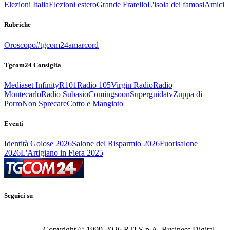
Elezioni Italia
Elezioni estero
Grande Fratello
L'isola dei famosi
Amici
Rubriche
Oroscopo
#tgcom24amarcord
Tgcom24 Consiglia
Mediaset Infinity
R101
Radio 105
Virgin Radio
Radio
Montecarlo
Radio Subasio
Comingsoon
Superguidatv
Zuppa di
Porro
Non Sprecare
Cotto e Mangiato
Eventi
Identità Golose 2026
Salone del Risparmio 2026
Fuorisalone
2026
L'Artigiano in Fiera 2025
Seguici su
Copyright © 1999-
2026
RTI S.p.A. Business Digital -