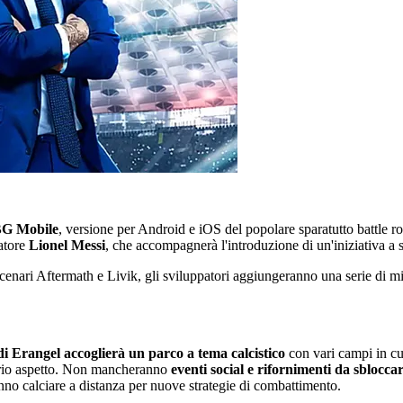
G Mobile
, versione per Android e iOS del popolare sparatutto battle roy
iatore
Lionel Messi
, che accompagnerà l'introduzione di un'iniziativa a
scenari Aftermath e Livik, gli sviluppatori aggiungeranno una serie di m
i Erangel accoglierà un parco a tema calcistico
con vari campi in cui
oprio aspetto. Non mancheranno
eventi social e rifornimenti da sblocca
anno calciare a distanza per nuove strategie di combattimento.