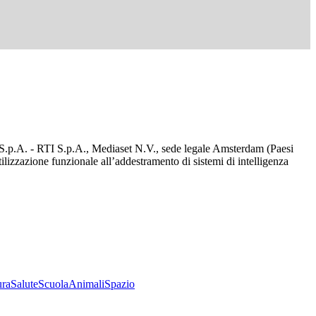
d S.p.A. - RTI S.p.A., Mediaset N.V., sede legale Amsterdam (Paesi
utilizzazione funzionale all’addestramento di sistemi di intelligenza
ura
Salute
Scuola
Animali
Spazio