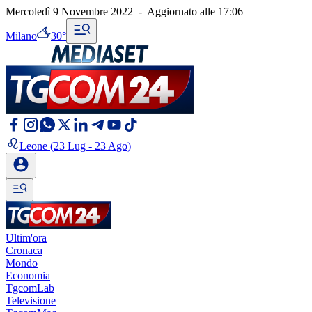
Mercoledì 9 Novembre 2022
-
Aggiornato alle
17:06
Milano
30°
Leone
(23 Lug - 23 Ago)
Ultim'ora
Cronaca
Mondo
Economia
TgcomLab
Televisione