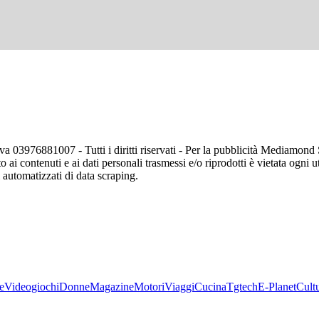
va 03976881007 - Tutti i diritti riservati - Per la pubblicità Mediamon
o ai contenuti e ai dati personali trasmessi e/o riprodotti è vietata ogni 
zi automatizzati di data scraping.
e
Videogiochi
Donne
Magazine
Motori
Viaggi
Cucina
Tgtech
E-Planet
Cult