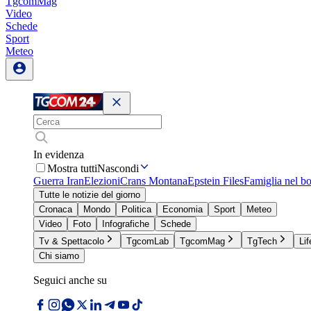
TgcomMag
Video
Schede
Sport
Meteo
In evidenza
Mostra tutti
Nascondi
Guerra Iran
Elezioni
Crans Montana
Epstein Files
Famiglia nel b
Tutte le notizie del giorno
Cronaca
Mondo
Politica
Economia
Sport
Meteo
Video
Foto
Infografiche
Schede
Tv & Spettacolo
TgcomLab
TgcomMag
TgTech
Lif
Chi siamo
Seguici anche su