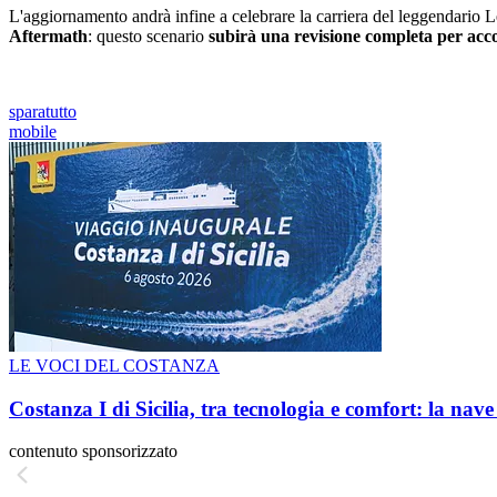
L'aggiornamento andrà infine a celebrare la carriera del leggendario L
Aftermath
: questo scenario
subirà una revisione completa per acco
sparatutto
mobile
LE VOCI DEL COSTANZA
Costanza I di Sicilia, tra tecnologia e comfort: la nav
contenuto sponsorizzato