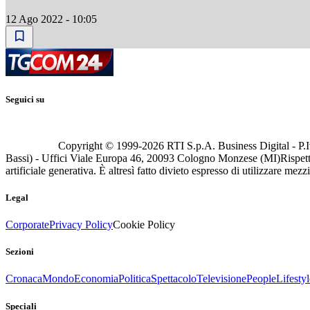
12 Ago 2022 - 10:05
Seguici su
Copyright © 1999-
2026
RTI S.p.A. Business Digital - P.I
Bassi) - Uffici Viale Europa 46, 20093 Cologno Monzese (MI)
Rispett
artificiale generativa. È altresì fatto divieto espresso di utilizzare mez
Legal
Corporate
Privacy Policy
Cookie Policy
Sezioni
Cronaca
Mondo
Economia
Politica
Spettacolo
Televisione
People
Lifestyl
Speciali