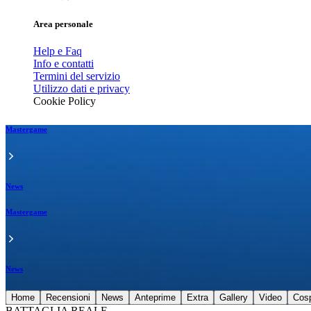
Area personale
Help e Faq
Info e contatti
Termini del servizio
Utilizzo dati e privacy
Cookie Policy
Mastergame
News
Mastergame
News
Home
Recensioni
News
Anteprime
Extra
Gallery
Video
Cos
BATTAGLIA REALE