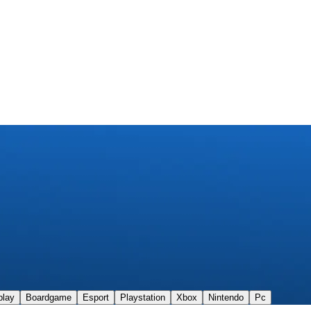
play
Boardgame
Esport
Playstation
Xbox
Nintendo
Pc