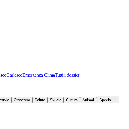
osco
Garlasco
Emergenza Clima
Tutti i dossier
estyle
Oroscopo
Salute
Skuola
Cultura
Animali
Speciali