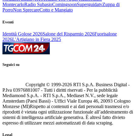
Montecarlo
Radio Subasio
Comingsoon
Superguidatv
Zuppa di
Porro
Non Sprecare
Cotto e Mangiato
Eventi
Identità Golose 2026
Salone del Risparmio 2026
Fuorisalone
2026
L'Artigiano in Fiera 2025
Seguici su
Copyright © 1999-
2026
RTI S.p.A. Business Digital -
P.Iva 03976881007 - Tutti i diritti riservati - Per la pubblicità
Mediamond S.p.A. - RTI S.p.A., Mediaset N.V., sede legale
Amsterdam (Paesi Bassi) - Uffici Viale Europa 46, 20093 Cologno
Monzese (MI)
Rispetto ai contenuti e ai dati personali trasmessi e/o
riprodotti è vietata ogni utilizzazione funzionale all’addestramento di
sistemi di intelligenza artificiale generativa. È altresì fatto divieto
espresso di utilizzare mezzi automatizzati di data scraping.
Legal