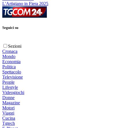
L'Artigiano in Fiera 2025
Seguici su
Sezioni
Cronaca
Mondo
Economia
Politica
Spettacolo
Televisione
People
Lifestyle
Videogiochi
Donne
Magazine
Motori
Viaggi
Cucina
Tgtech