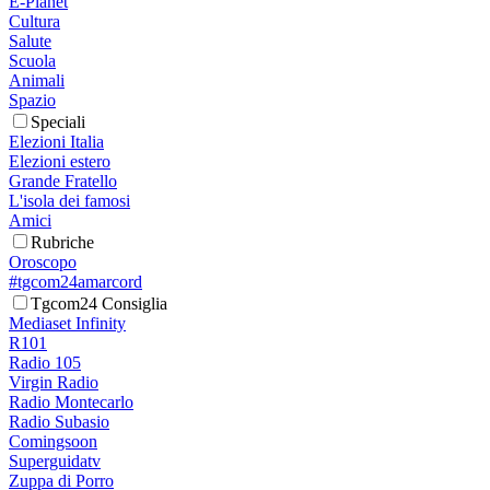
E-Planet
Cultura
Salute
Scuola
Animali
Spazio
Speciali
Elezioni Italia
Elezioni estero
Grande Fratello
L'isola dei famosi
Amici
Rubriche
Oroscopo
#tgcom24amarcord
Tgcom24 Consiglia
Mediaset Infinity
R101
Radio 105
Virgin Radio
Radio Montecarlo
Radio Subasio
Comingsoon
Superguidatv
Zuppa di Porro