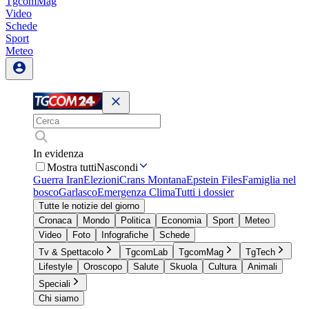
TgcomMag
Video
Schede
Sport
Meteo
In evidenza
Mostra tutti
Nascondi
Guerra Iran
Elezioni
Crans Montana
Epstein Files
Famiglia nel
bosco
Garlasco
Emergenza Clima
Tutti i dossier
Tutte le notizie del giorno
Cronaca
Mondo
Politica
Economia
Sport
Meteo
Video
Foto
Infografiche
Schede
Tv & Spettacolo
TgcomLab
TgcomMag
TgTech
Lifestyle
Oroscopo
Salute
Skuola
Cultura
Animali
Speciali
Chi siamo