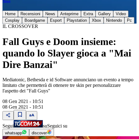
News
Home
Recensioni
News
Anteprime
Extra
Gallery
Video
Cosplay
Boardgame
Esport
Playstation
Xbox
Nintendo
Pc
IL CROSSOVER
Fall Guys e Doom insieme:
quando lo Slayer gioca a "Mai
Dire Banzai"
Mediatonic, Bethesda e id Software annunciano un evento a tempo
limitato che permetterà di ottenere tre skin per personalizzare
l'aspetto dei "Fall Guys"
08 Gen 2021 - 10:51
08 Gen 2021 - 10:51
Segui
su
Seguici su
whatsapp
discover