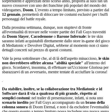
sorprendenti e apprezzati dello scorso anno, proporrà ai suoi fan un
nuovo crossover con uno dei franchise più popolari del mondo dei
videogames,
Doom
. L'evento a tempo limitato, previsto a partire dal
12 gennaio
, permetterà di sbloccare tre costumi esclusivi per i buffi
personaggi del battle royale.
Dalla prossima settimana, dunque, non stupitevi di fronte
all'eventualità di trovare nelle vostre partite dei Fall Guys travestiti
da
Doom Slayer
,
Cacodemone
o
Barone Infernale
: le tre skin
saranno infatti acquistabili direttamente dallo store in-game del gioco
di Mediatonic e Devolver Digital, sebbene al momento non ci siano
dettagli concreti sul prezzo di questi costumi.
Vale la pena sottolineare che, al di là dell'aspetto minaccioso,
le skin
non dovrebbero offrire alcuna "abilità speciale"
all'interno del
gioco. Scordatevi, insomma, di effettuare un'Uccisione Gloriosa per
sbarazzarvi di un avversario, mentre tentate di acciuffare la corona!
Da stabilire, inoltre, se la collaborazione tra Mediatonic e id
Software darà il via a qualcosa di più grande, rispetto ai
semplici costumi
: nel trailer di presentazione, infatti, si nota uno
scenario inedito
per Fall Guys accompagnato da un
brano della
colonna sonora
di Doom Eternal, e non è da escludere l'eventualità
che questo evento a tempo limitato possa includere una nuova arena