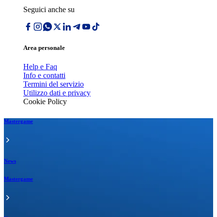
Seguici anche su
Area personale
Help e Faq
Info e contatti
Termini del servizio
Utilizzo dati e privacy
Cookie Policy
Mastergame
News
Mastergame