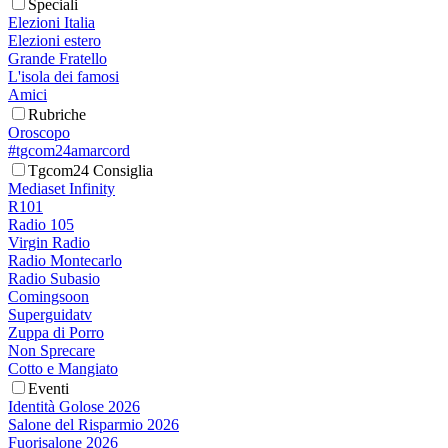
Speciali
Elezioni Italia
Elezioni estero
Grande Fratello
L'isola dei famosi
Amici
Rubriche
Oroscopo
#tgcom24amarcord
Tgcom24 Consiglia
Mediaset Infinity
R101
Radio 105
Virgin Radio
Radio Montecarlo
Radio Subasio
Comingsoon
Superguidatv
Zuppa di Porro
Non Sprecare
Cotto e Mangiato
Eventi
Identità Golose 2026
Salone del Risparmio 2026
Fuorisalone 2026