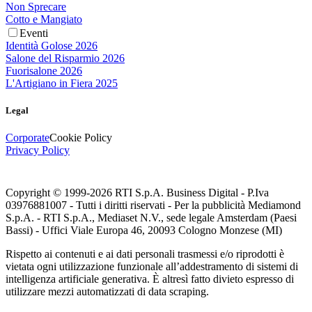
Non Sprecare
Cotto e Mangiato
Eventi
Identità Golose 2026
Salone del Risparmio 2026
Fuorisalone 2026
L'Artigiano in Fiera 2025
Legal
Corporate
Cookie Policy
Privacy Policy
Copyright © 1999-
2026
RTI S.p.A. Business Digital - P.Iva
03976881007 - Tutti i diritti riservati - Per la pubblicità Mediamond
S.p.A. - RTI S.p.A., Mediaset N.V., sede legale Amsterdam (Paesi
Bassi) - Uffici Viale Europa 46, 20093 Cologno Monzese (MI)
Rispetto ai contenuti e ai dati personali trasmessi e/o riprodotti è
vietata ogni utilizzazione funzionale all’addestramento di sistemi di
intelligenza artificiale generativa. È altresì fatto divieto espresso di
utilizzare mezzi automatizzati di data scraping.