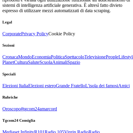
sistemi di intelligenza artificiale generativa. È altresì fatto divieto
espresso di utilizzare mezzi automatizzati di data scraping.
Legal
Corporate
Privacy Policy
Cookie Policy
Sezioni
Cronaca
Mondo
Economia
Politica
Spettacolo
Televisione
People
Lifestyl
Planet
Cultura
Salute
Scuola
Animali
Spazio
Speciali
Elezioni Italia
Elezioni estero
Grande Fratello
L'isola dei famosi
Amici
Rubriche
Oroscopo
#tgcom24amarcord
Tgcom24 Consiglia
Mediaset Infinity
R101
Radio 105
Virgin Radio
Radio