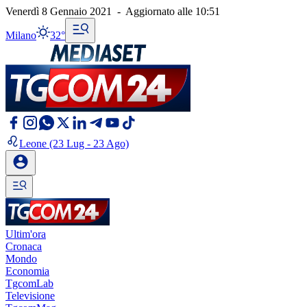
Venerdì 8 Gennaio 2021
-
Aggiornato alle
10:51
Milano
32°
Leone
(23 Lug - 23 Ago)
Ultim'ora
Cronaca
Mondo
Economia
TgcomLab
Televisione