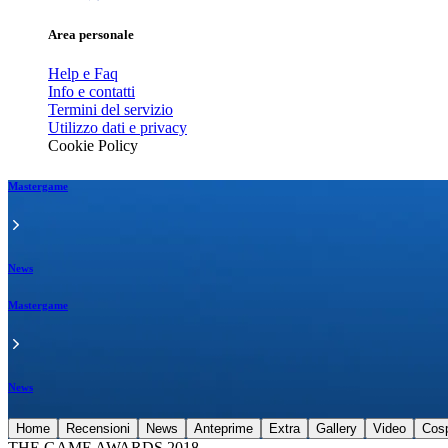
Area personale
Help e Faq
Info e contatti
Termini del servizio
Utilizzo dati e privacy
Cookie Policy
Mastergame
News
Mastergame
News
Home
Recensioni
News
Anteprime
Extra
Gallery
Video
Cos
THE GAME AWARDS 2018