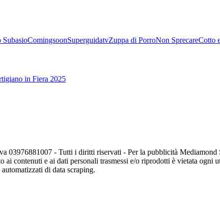
 Subasio
Comingsoon
Superguidatv
Zuppa di Porro
Non Sprecare
Cotto 
tigiano in Fiera 2025
va 03976881007 - Tutti i diritti riservati - Per la pubblicità Mediamon
o ai contenuti e ai dati personali trasmessi e/o riprodotti è vietata ogni 
zi automatizzati di data scraping.