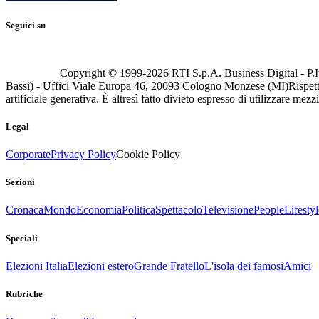
Seguici su
Copyright © 1999-
2026
RTI S.p.A. Business Digital - P.I
Bassi) - Uffici Viale Europa 46, 20093 Cologno Monzese (MI)
Rispett
artificiale generativa. È altresì fatto divieto espresso di utilizzare mez
Legal
Corporate
Privacy Policy
Cookie Policy
Sezioni
Cronaca
Mondo
Economia
Politica
Spettacolo
Televisione
People
Lifestyl
Speciali
Elezioni Italia
Elezioni estero
Grande Fratello
L'isola dei famosi
Amici
Rubriche