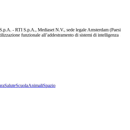
d S.p.A. - RTI S.p.A., Mediaset N.V., sede legale Amsterdam (Paesi
utilizzazione funzionale all’addestramento di sistemi di intelligenza
ura
Salute
Scuola
Animali
Spazio