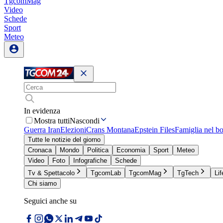
TgcomMag
Video
Schede
Sport
Meteo
In evidenza
Mostra tutti
Nascondi
Guerra Iran
Elezioni
Crans Montana
Epstein Files
Famiglia nel b
Tutte le notizie del giorno
Cronaca
Mondo
Politica
Economia
Sport
Meteo
Video
Foto
Infografiche
Schede
Tv & Spettacolo
TgcomLab
TgcomMag
TgTech
Lif
Chi siamo
Seguici anche su