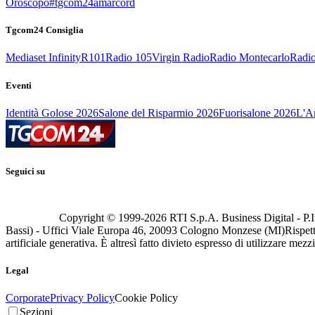
Oroscopo
#tgcom24amarcord
Tgcom24 Consiglia
Mediaset Infinity
R101
Radio 105
Virgin Radio
Radio Montecarlo
Radio
Eventi
Identità Golose 2026
Salone del Risparmio 2026
Fuorisalone 2026
L'Ar
Seguici su
Copyright © 1999-
2026
RTI S.p.A. Business Digital - P.I
Bassi) - Uffici Viale Europa 46, 20093 Cologno Monzese (MI)
Rispett
artificiale generativa. È altresì fatto divieto espresso di utilizzare mez
Legal
Corporate
Privacy Policy
Cookie Policy
Sezioni