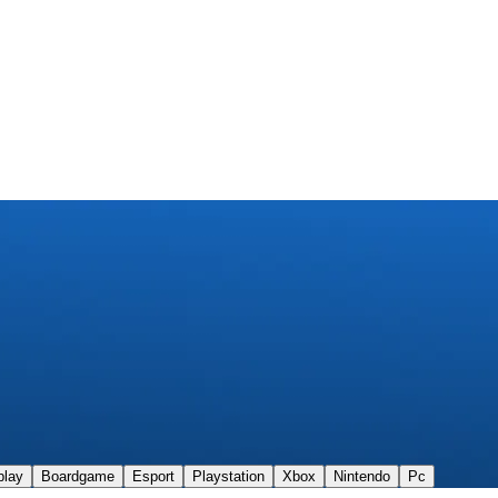
play
Boardgame
Esport
Playstation
Xbox
Nintendo
Pc