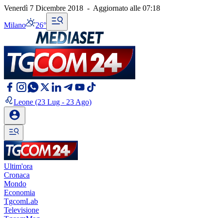
Venerdì 7 Dicembre 2018
-
Aggiornato alle
07:18
Milano
26°
Leone
(23 Lug - 23 Ago)
Ultim'ora
Cronaca
Mondo
Economia
TgcomLab
Televisione