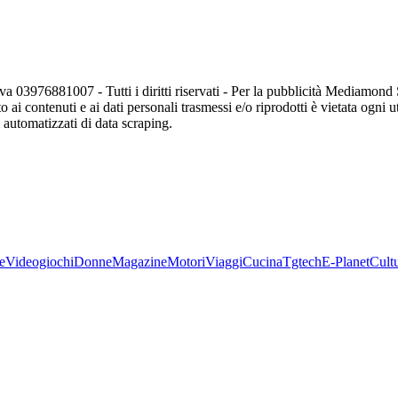
va 03976881007 - Tutti i diritti riservati - Per la pubblicità Mediamon
o ai contenuti e ai dati personali trasmessi e/o riprodotti è vietata ogni 
zi automatizzati di data scraping.
e
Videogiochi
Donne
Magazine
Motori
Viaggi
Cucina
Tgtech
E-Planet
Cult