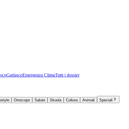
osco
Garlasco
Emergenza Clima
Tutti i dossier
estyle
Oroscopo
Salute
Skuola
Cultura
Animali
Speciali