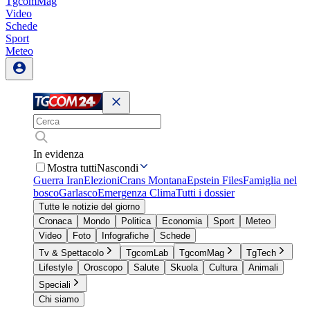
TgcomMag
Video
Schede
Sport
Meteo
In evidenza
Mostra tutti
Nascondi
Guerra Iran
Elezioni
Crans Montana
Epstein Files
Famiglia nel
bosco
Garlasco
Emergenza Clima
Tutti i dossier
Tutte le notizie del giorno
Cronaca
Mondo
Politica
Economia
Sport
Meteo
Video
Foto
Infografiche
Schede
Tv & Spettacolo
TgcomLab
TgcomMag
TgTech
Lifestyle
Oroscopo
Salute
Skuola
Cultura
Animali
Speciali
Chi siamo