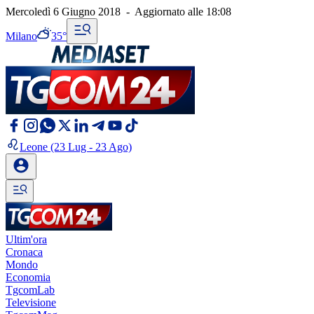
Mercoledì 6 Giugno 2018
-
Aggiornato alle
18:08
Milano
35°
Leone
(23 Lug - 23 Ago)
Ultim'ora
Cronaca
Mondo
Economia
TgcomLab
Televisione