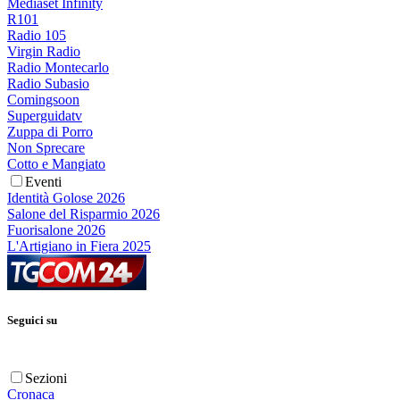
Mediaset Infinity
R101
Radio 105
Virgin Radio
Radio Montecarlo
Radio Subasio
Comingsoon
Superguidatv
Zuppa di Porro
Non Sprecare
Cotto e Mangiato
Eventi
Identità Golose 2026
Salone del Risparmio 2026
Fuorisalone 2026
L'Artigiano in Fiera 2025
Seguici su
Sezioni
Cronaca