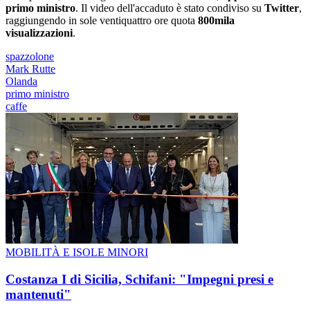
primo ministro
. Il video dell'accaduto è stato condiviso su
Twitter
,
raggiungendo in sole ventiquattro ore quota
800mila
visualizzazioni
.
spazzolone
Mark Rutte
Olanda
primo ministro
caffe
MOBILITÀ E ISOLE MINORI
Costanza I di Sicilia, Schifani: "Impegni presi e
mantenuti"