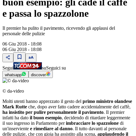
buon esempio: gli cade il caffè
e passa lo spazzolone
Il premier ha pulito il pavimento, ricevendo gli applausi del
personale delle pulizie
06 Giu 2018 - 18:08
06 Giu 2018 - 18:08
Segui
su
Seguici su
whatsapp
discover
© da-video
Molti utenti hanno apprezzato il gesto del
primo ministro olandese
Mark Rutte
che, dopo aver fatto cadere accidentalmente del caffè,
ha insistito per pulire personalmente il pavimento
. Il premier
infatti ha dato
il buon esempio
, decidendo di ritardare leggermente
il suo ingresso in Parlamento per
imbracciare lo spazzolone
di
un'inserviente
e rimediare al danno
. Il tutto davanti al personale
delle pulizie, che con gioia ha assistito alla scena,
applaudendo il