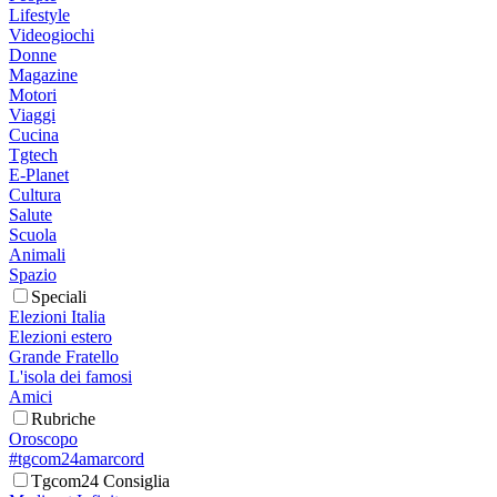
Lifestyle
Videogiochi
Donne
Magazine
Motori
Viaggi
Cucina
Tgtech
E-Planet
Cultura
Salute
Scuola
Animali
Spazio
Speciali
Elezioni Italia
Elezioni estero
Grande Fratello
L'isola dei famosi
Amici
Rubriche
Oroscopo
#tgcom24amarcord
Tgcom24 Consiglia