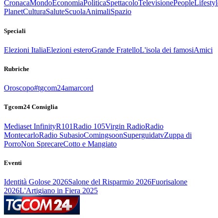
Cronaca
Mondo
Economia
Politica
Spettacolo
Televisione
People
Lifestyl
Planet
Cultura
Salute
Scuola
Animali
Spazio
Speciali
Elezioni Italia
Elezioni estero
Grande Fratello
L'isola dei famosi
Amici
Rubriche
Oroscopo
#tgcom24amarcord
Tgcom24 Consiglia
Mediaset Infinity
R101
Radio 105
Virgin Radio
Radio
Montecarlo
Radio Subasio
Comingsoon
Superguidatv
Zuppa di
Porro
Non Sprecare
Cotto e Mangiato
Eventi
Identità Golose 2026
Salone del Risparmio 2026
Fuorisalone
2026
L'Artigiano in Fiera 2025