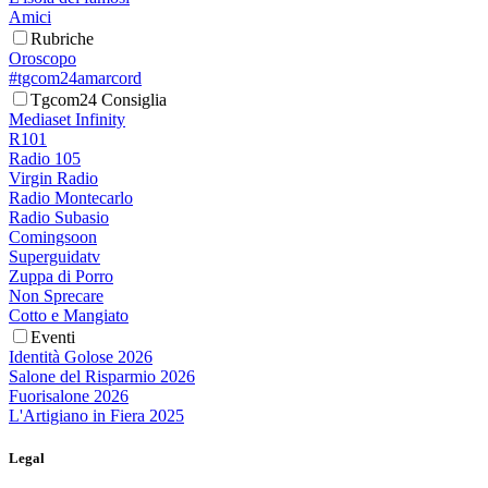
Amici
Rubriche
Oroscopo
#tgcom24amarcord
Tgcom24 Consiglia
Mediaset Infinity
R101
Radio 105
Virgin Radio
Radio Montecarlo
Radio Subasio
Comingsoon
Superguidatv
Zuppa di Porro
Non Sprecare
Cotto e Mangiato
Eventi
Identità Golose 2026
Salone del Risparmio 2026
Fuorisalone 2026
L'Artigiano in Fiera 2025
Legal