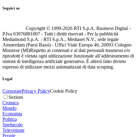
Seguici su
Copyright © 1999-
2026
RTI S.p.A. Business Digital -
P.Iva 03976881007 - Tutti i diritti riservati - Per la pubblicità
Mediamond S.p.A. - RTI S.p.A., Mediaset N.V., sede legale
Amsterdam (Paesi Bassi) - Uffici Viale Europa 46, 20093 Cologno
Monzese (MI)
Rispetto ai contenuti e ai dati personali trasmessi e/o
riprodotti è vietata ogni utilizzazione funzionale all’addestramento di
sistemi di intelligenza artificiale generativa. È altresì fatto divieto
espresso di utilizzare mezzi automatizzati di data scraping.
Legal
Corporate
Privacy Policy
Cookie Policy
Sezioni
Cronaca
Mondo
Economia
Politica
Spettacolo
Televisione
People