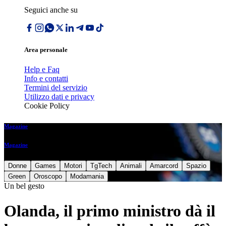
Seguici anche su
Area personale
Help e Faq
Info e contatti
Termini del servizio
Utilizzo dati e privacy
Cookie Policy
Magazine
Magazine
Donne
Games
Motori
TgTech
Animali
Amarcord
Spazio
Green
Oroscopo
Modamania
Un bel gesto
Olanda, il primo ministro dà il