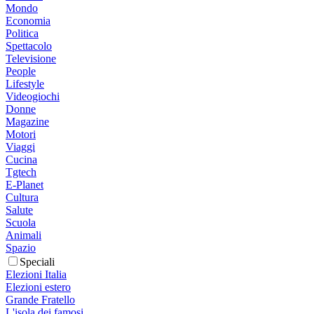
Mondo
Economia
Politica
Spettacolo
Televisione
People
Lifestyle
Videogiochi
Donne
Magazine
Motori
Viaggi
Cucina
Tgtech
E-Planet
Cultura
Salute
Scuola
Animali
Spazio
Speciali
Elezioni Italia
Elezioni estero
Grande Fratello
L'isola dei famosi