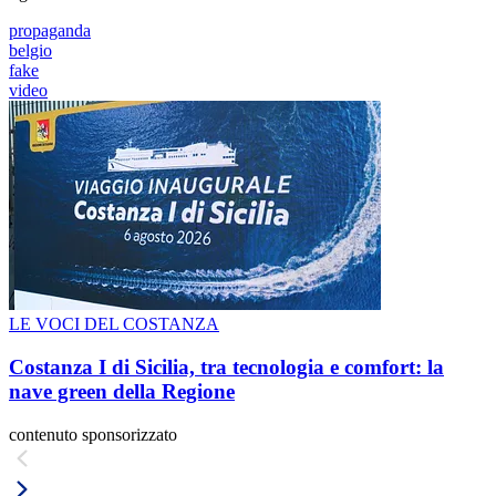
propaganda
belgio
fake
video
LE VOCI DEL COSTANZA
Costanza I di Sicilia, tra tecnologia e comfort: la
nave green della Regione
contenuto sponsorizzato