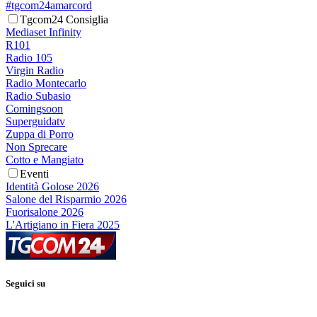
#tgcom24amarcord
Tgcom24 Consiglia
Mediaset Infinity
R101
Radio 105
Virgin Radio
Radio Montecarlo
Radio Subasio
Comingsoon
Superguidatv
Zuppa di Porro
Non Sprecare
Cotto e Mangiato
Eventi
Identità Golose 2026
Salone del Risparmio 2026
Fuorisalone 2026
L'Artigiano in Fiera 2025
Seguici su