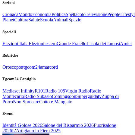
Sezioni
Cronaca
Mondo
Economia
Politica
Spettacolo
Televisione
People
Lifestyl
Planet
Cultura
Salute
Scuola
Animali
Spazio
Speciali
Elezioni Italia
Elezioni estero
Grande Fratello
L'isola dei famosi
Amici
Rubriche
Oroscopo
#tgcom24amarcord
Tgcom24 Consiglia
Mediaset Infinity
R101
Radio 105
Virgin Radio
Radio
Montecarlo
Radio Subasio
Comingsoon
Superguidatv
Zuppa di
Porro
Non Sprecare
Cotto e Mangiato
Eventi
Identità Golose 2026
Salone del Risparmio 2026
Fuorisalone
2026
L'Artigiano in Fiera 2025