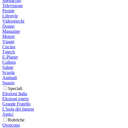
Spettacolo
Televisione
People
Lifestyle
Videogiochi
Donne
Magazine
Motori
Viaggi
Cucina
Tgtech
E-Planet
Cultura
Salute
Scuola
Animali
Spazio
Speciali
Elezioni Italia
Elezioni estero
Grande Fratello
L'isola dei famosi
Amici
Rubriche
Oroscopo