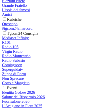
Elezioni estero
Grande Fratello
L'isola dei famosi
Amici
Rubriche
Oroscopo
#tgcom24amarcord
Tgcom24 Consiglia
Mediaset Infinity
R101
Radio 105
Virgin Radio
Radio Montecarlo
Radio Subasio
Comingsoon
Superguidatv
Zuppa di Porro
Non Sprecare
Cotto e Mangiato
Eventi
Identità Golose 2026
Salone del Risparmio 2026
Fuorisalone 2026
L'Artigiano in Fiera 2025