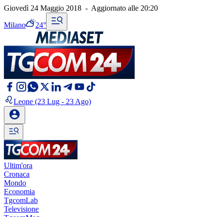
Giovedì 24 Maggio 2018
-
Aggiornato alle
20:20
Milano
24°
Leone
(23 Lug - 23 Ago)
Ultim'ora
Cronaca
Mondo
Economia
TgcomLab
Televisione