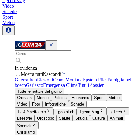
TgcomMag
Video
Schede
Sport
Meteo
In evidenza
Mostra tutti
Nascondi
Guerra Iran
Elezioni
Crans Montana
Epstein Files
Famiglia nel
bosco
Garlasco
Emergenza Clima
Tutti i dossier
Tutte le notizie del giorno
Cronaca
Mondo
Politica
Economia
Sport
Meteo
Video
Foto
Infografiche
Schede
Tv & Spettacolo
TgcomLab
TgcomMag
TgTech
Lifestyle
Oroscopo
Salute
Skuola
Cultura
Animali
Speciali
Chi siamo