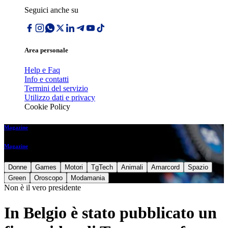
Seguici anche su
Area personale
Help e Faq
Info e contatti
Termini del servizio
Utilizzo dati e privacy
Cookie Policy
Magazine
Magazine
Donne
Games
Motori
TgTech
Animali
Amarcord
Spazio
Green
Oroscopo
Modamania
Non è il vero presidente
In Belgio è stato pubblicato un