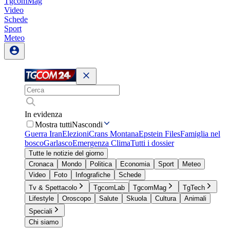
TgcomMag
Video
Schede
Sport
Meteo
In evidenza
Mostra tutti
Nascondi
Guerra Iran
Elezioni
Crans Montana
Epstein Files
Famiglia nel
bosco
Garlasco
Emergenza Clima
Tutti i dossier
Tutte le notizie del giorno
Cronaca
Mondo
Politica
Economia
Sport
Meteo
Video
Foto
Infografiche
Schede
Tv & Spettacolo
TgcomLab
TgcomMag
TgTech
Lifestyle
Oroscopo
Salute
Skuola
Cultura
Animali
Speciali
Chi siamo