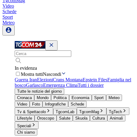
TgcomMag
Video
Schede
Sport
Meteo
In evidenza
Mostra tutti
Nascondi
Guerra Iran
Elezioni
Crans Montana
Epstein Files
Famiglia nel
bosco
Garlasco
Emergenza Clima
Tutti i dossier
Tutte le notizie del giorno
Cronaca
Mondo
Politica
Economia
Sport
Meteo
Video
Foto
Infografiche
Schede
Tv & Spettacolo
TgcomLab
TgcomMag
TgTech
Lifestyle
Oroscopo
Salute
Skuola
Cultura
Animali
Speciali
Chi siamo