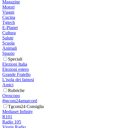
Magazine
Motori
Viaggi
Cucina
Tgtech
E-Planet
Cultura
Salute
Scuola
Animali
Spazio
Speciali
Elezioni Italia
Elezioni estero
Grande Fratello
L'isola dei famosi
Amici
Rubriche
Oroscopo
#tgcom24amarcord
Tgcom24 Consiglia
Mediaset Infinity
R101
Radio 105
Virgin Radio