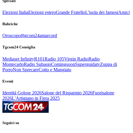
Speciali
Elezioni Italia
Elezioni estero
Grande Fratello
L'isola dei famosi
Amici
Rubriche
Oroscopo
#tgcom24amarcord
Tgcom24 Consiglia
Mediaset Infinity
R101
Radio 105
Virgin Radio
Radio
Montecarlo
Radio Subasio
Comingsoon
Superguidatv
Zuppa di
Porro
Non Sprecare
Cotto e Mangiato
Eventi
Identità Golose 2026
Salone del Risparmio 2026
Fuorisalone
2026
L'Artigiano in Fiera 2025
Seguici su