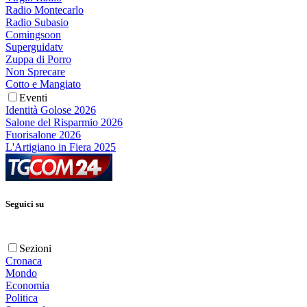
Radio Montecarlo
Radio Subasio
Comingsoon
Superguidatv
Zuppa di Porro
Non Sprecare
Cotto e Mangiato
Eventi
Identità Golose 2026
Salone del Risparmio 2026
Fuorisalone 2026
L'Artigiano in Fiera 2025
Seguici su
Sezioni
Cronaca
Mondo
Economia
Politica