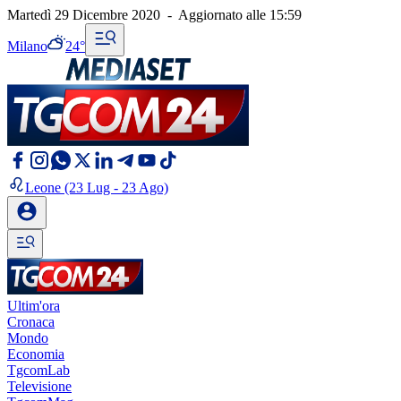
Martedì 29 Dicembre 2020
-
Aggiornato alle
15:59
Milano
24°
Leone
(23 Lug - 23 Ago)
Ultim'ora
Cronaca
Mondo
Economia
TgcomLab
Televisione