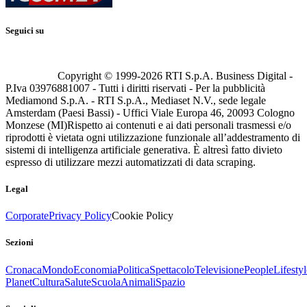
Seguici su
Copyright © 1999-
2026
RTI S.p.A. Business Digital -
P.Iva 03976881007 - Tutti i diritti riservati - Per la pubblicità
Mediamond S.p.A. - RTI S.p.A., Mediaset N.V., sede legale
Amsterdam (Paesi Bassi) - Uffici Viale Europa 46, 20093 Cologno
Monzese (MI)
Rispetto ai contenuti e ai dati personali trasmessi e/o
riprodotti è vietata ogni utilizzazione funzionale all’addestramento di
sistemi di intelligenza artificiale generativa. È altresì fatto divieto
espresso di utilizzare mezzi automatizzati di data scraping.
Legal
Corporate
Privacy Policy
Cookie Policy
Sezioni
Cronaca
Mondo
Economia
Politica
Spettacolo
Televisione
People
Lifestyl
Planet
Cultura
Salute
Scuola
Animali
Spazio