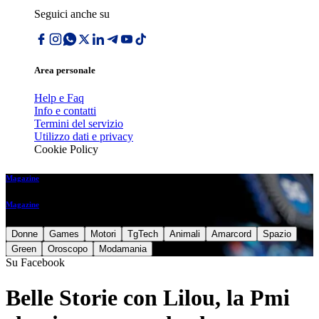
Seguici anche su
Area personale
Help e Faq
Info e contatti
Termini del servizio
Utilizzo dati e privacy
Cookie Policy
Magazine
Magazine
Donne
Games
Motori
TgTech
Animali
Amarcord
Spazio
Green
Oroscopo
Modamania
Su Facebook
Belle Storie con Lilou, la Pmi