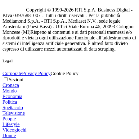
Copyright © 1999-
2026
RTI S.p.A. Business Digital -
P.Iva 03976881007 - Tutti i diritti riservati - Per la pubblicità
Mediamond S.p.A. - RTI S.p.A., Mediaset N.V., sede legale
Amsterdam (Paesi Bassi) - Uffici Viale Europa 46, 20093 Cologno
Monzese (MI)
Rispetto ai contenuti e ai dati personali trasmessi e/o
riprodotti è vietata ogni utilizzazione funzionale all’addestramento di
sistemi di intelligenza artificiale generativa. È altresì fatto divieto
espresso di utilizzare mezzi automatizzati di data scraping.
Legal
Corporate
Privacy Policy
Cookie Policy
Sezioni
Cronaca
Mondo
Economia
Politica
Spettacolo
Televisione
People
Lifestyle
Videogiochi
Donne