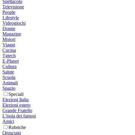
Spettacolo
Televisione
People
Lifestyle
Videogiochi
Donne
Magazine
Motori
Viaggi
Cucina
Tgtech
E-Planet
Cultura
Salute
Scuola
Animali
Spazio
Speciali
Elezioni Italia
Elezioni estero
Grande Fratello
L'isola dei famosi
Amici
Rubriche
Oroscopo