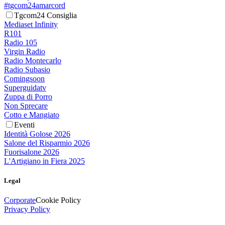
#tgcom24amarcord
Tgcom24 Consiglia
Mediaset Infinity
R101
Radio 105
Virgin Radio
Radio Montecarlo
Radio Subasio
Comingsoon
Superguidatv
Zuppa di Porro
Non Sprecare
Cotto e Mangiato
Eventi
Identità Golose 2026
Salone del Risparmio 2026
Fuorisalone 2026
L'Artigiano in Fiera 2025
Legal
Corporate
Cookie Policy
Privacy Policy