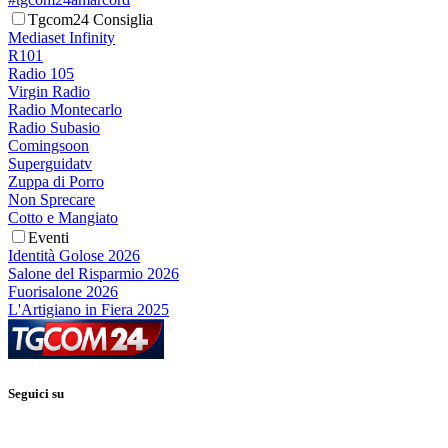
Tgcom24 Consiglia
Mediaset Infinity
R101
Radio 105
Virgin Radio
Radio Montecarlo
Radio Subasio
Comingsoon
Superguidatv
Zuppa di Porro
Non Sprecare
Cotto e Mangiato
Eventi
Identità Golose 2026
Salone del Risparmio 2026
Fuorisalone 2026
L'Artigiano in Fiera 2025
Seguici su