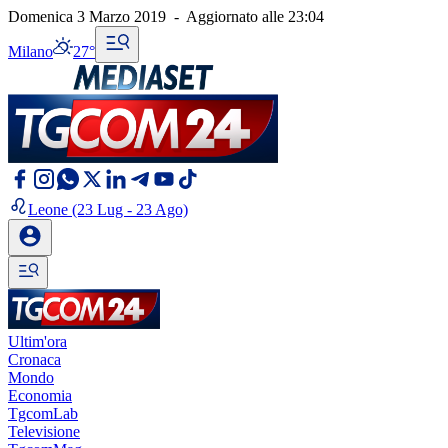
Domenica 3 Marzo 2019
-
Aggiornato alle
23:04
Milano
27°
Leone
(23 Lug - 23 Ago)
Ultim'ora
Cronaca
Mondo
Economia
TgcomLab
Televisione