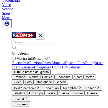
TgcomMag
Video
Schede
Sport
Meteo
In evidenza
Mostra tutti
Nascondi
Guerra Iran
Elezioni
Crans Montana
Epstein Files
Famiglia nel
bosco
Garlasco
Emergenza Clima
Tutti i dossier
Tutte le notizie del giorno
Cronaca
Mondo
Politica
Economia
Sport
Meteo
Video
Foto
Infografiche
Schede
Tv & Spettacolo
TgcomLab
TgcomMag
TgTech
Lifestyle
Oroscopo
Salute
Skuola
Cultura
Animali
Speciali
Chi siamo