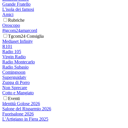
Grande Fratello
L'isola dei famosi
Amici
Rubriche
Oroscopo
#tgcom24amarcord
Tgcom24 Consiglia
Mediaset Infinity
R101
Radio 105
Virgin Radio
Radio Montecarlo
Radio Subasio
Comingsoon
Superguidatv
Zuppa di Porro
Non Sprecare
Cotto e Mangiato
Eventi
Identità Golose 2026
Salone del Risparmio 2026
Fuorisalone 2026
L'Artigiano in Fiera 2025