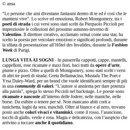
© ansa
“Le persone che ami diventano fantasmi dentro di te ed è così che le
mantieni vive”. Lo scrive ed emoziona, Robert Montgomery, tra i
poeti di strada
i cui versi sono stati scelti da Pierpaolo Piccioli per
impreziosire le collezioni del prossimo autunno-inverno di
Valentino
. Il direttore creativo, acclamato ormai come una star, ha
scelto la poesia per veicolare emozioni e significati profondi, durante
la sfilata di presentazione all’Hôtel des Invalides, durante la
Fashion
Week
di Parigi.
LUNGA VITA AI SOGNI
- In passerella cappotti, cappe, mantelli,
cappelloni, rose ricamate e maxi fiori, baci tratti da
opere d’arte
,
piume e pizzo. Oltre a quelli di Montgomery, sono stati scelti i versi
di altri tre poeti di strada: Greta Bellamacina, Mustafa The Poet e
Yrsa Daley-Ward, per un brand che vuole identificarsi sempre di più
in una
community
di valori
. “L’autore si annienta per dare potenza
alla parola”, spiega lo stesso Piccioli nel backstage. Le poesie sono
ricamate e nascoste
all’interno delle fodere, nelle maniche, nelle
borse. Da esibire o tenere per sé. Non mancano abiti corti a
tunichetta, lughi da sera, maschili. Oltre al bianco e al nero, trovano
posto anche
colori vivaci e vitaminici
, come il rosso, l’arancione,
tocchi di giallo, verde e rosa. Magia e delicatezza, con l’auspicio che
arrivino a toccare
anche il quotidiano
.