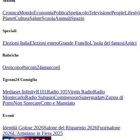
Sezioni
Cronaca
Mondo
Economia
Politica
Spettacolo
Televisione
People
Lifestyl
Planet
Cultura
Salute
Scuola
Animali
Spazio
Speciali
Elezioni Italia
Elezioni estero
Grande Fratello
L'isola dei famosi
Amici
Rubriche
Oroscopo
#tgcom24amarcord
Tgcom24 Consiglia
Mediaset Infinity
R101
Radio 105
Virgin Radio
Radio
Montecarlo
Radio Subasio
Comingsoon
Superguidatv
Zuppa di
Porro
Non Sprecare
Cotto e Mangiato
Eventi
Identità Golose 2026
Salone del Risparmio 2026
Fuorisalone
2026
L'Artigiano in Fiera 2025