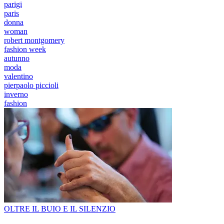
parigi
paris
donna
woman
robert montgomery
fashion week
autunno
moda
valentino
pierpaolo piccioli
inverno
fashion
OLTRE IL BUIO E IL SILENZIO