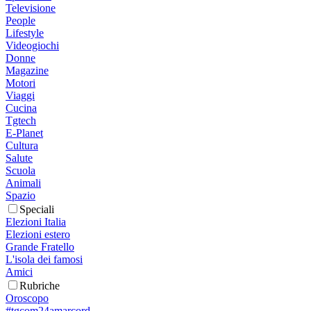
Televisione
People
Lifestyle
Videogiochi
Donne
Magazine
Motori
Viaggi
Cucina
Tgtech
E-Planet
Cultura
Salute
Scuola
Animali
Spazio
Speciali
Elezioni Italia
Elezioni estero
Grande Fratello
L'isola dei famosi
Amici
Rubriche
Oroscopo
#tgcom24amarcord