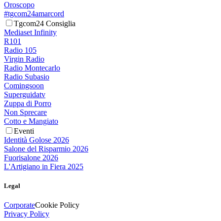
Oroscopo
#tgcom24amarcord
Tgcom24 Consiglia
Mediaset Infinity
R101
Radio 105
Virgin Radio
Radio Montecarlo
Radio Subasio
Comingsoon
Superguidatv
Zuppa di Porro
Non Sprecare
Cotto e Mangiato
Eventi
Identità Golose 2026
Salone del Risparmio 2026
Fuorisalone 2026
L'Artigiano in Fiera 2025
Legal
Corporate
Cookie Policy
Privacy Policy