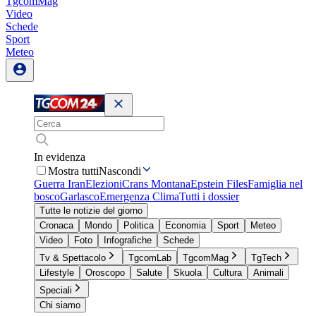
TgcomMag
Video
Schede
Sport
Meteo
In evidenza
Mostra tutti
Nascondi
Guerra Iran
Elezioni
Crans Montana
Epstein Files
Famiglia nel
bosco
Garlasco
Emergenza Clima
Tutti i dossier
Tutte le notizie del giorno
Cronaca
Mondo
Politica
Economia
Sport
Meteo
Video
Foto
Infografiche
Schede
Tv & Spettacolo
TgcomLab
TgcomMag
TgTech
Lifestyle
Oroscopo
Salute
Skuola
Cultura
Animali
Speciali
Chi siamo