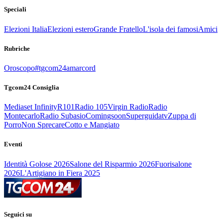
Speciali
Elezioni Italia
Elezioni estero
Grande Fratello
L'isola dei famosi
Amici
Rubriche
Oroscopo
#tgcom24amarcord
Tgcom24 Consiglia
Mediaset Infinity
R101
Radio 105
Virgin Radio
Radio
Montecarlo
Radio Subasio
Comingsoon
Superguidatv
Zuppa di
Porro
Non Sprecare
Cotto e Mangiato
Eventi
Identità Golose 2026
Salone del Risparmio 2026
Fuorisalone
2026
L'Artigiano in Fiera 2025
Seguici su