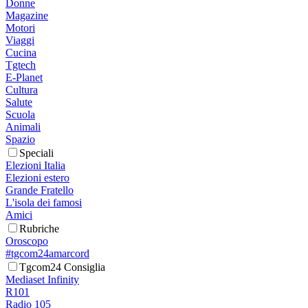
Donne
Magazine
Motori
Viaggi
Cucina
Tgtech
E-Planet
Cultura
Salute
Scuola
Animali
Spazio
Speciali
Elezioni Italia
Elezioni estero
Grande Fratello
L'isola dei famosi
Amici
Rubriche
Oroscopo
#tgcom24amarcord
Tgcom24 Consiglia
Mediaset Infinity
R101
Radio 105