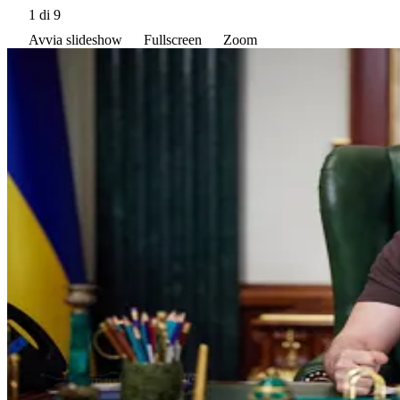
1
di 9
Avvia slideshow
Fullscreen
Zoom