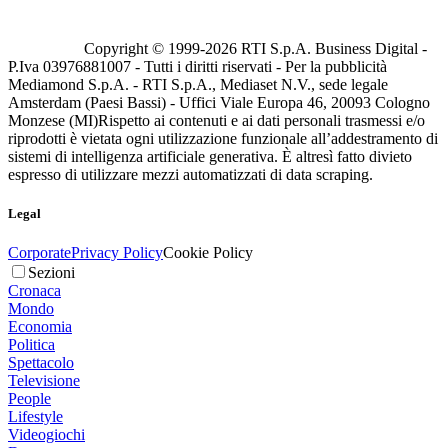
Copyright © 1999-
2026
RTI S.p.A. Business Digital -
P.Iva 03976881007 - Tutti i diritti riservati - Per la pubblicità
Mediamond S.p.A. - RTI S.p.A., Mediaset N.V., sede legale
Amsterdam (Paesi Bassi) - Uffici Viale Europa 46, 20093 Cologno
Monzese (MI)
Rispetto ai contenuti e ai dati personali trasmessi e/o
riprodotti è vietata ogni utilizzazione funzionale all’addestramento di
sistemi di intelligenza artificiale generativa. È altresì fatto divieto
espresso di utilizzare mezzi automatizzati di data scraping.
Legal
Corporate
Privacy Policy
Cookie Policy
Sezioni
Cronaca
Mondo
Economia
Politica
Spettacolo
Televisione
People
Lifestyle
Videogiochi