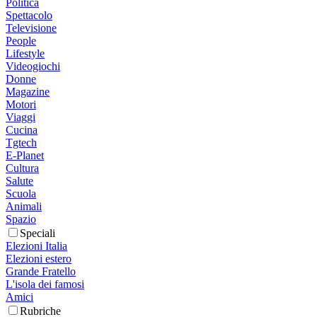
Politica
Spettacolo
Televisione
People
Lifestyle
Videogiochi
Donne
Magazine
Motori
Viaggi
Cucina
Tgtech
E-Planet
Cultura
Salute
Scuola
Animali
Spazio
Speciali
Elezioni Italia
Elezioni estero
Grande Fratello
L'isola dei famosi
Amici
Rubriche