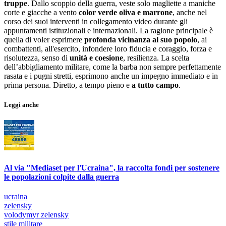
truppe
. Dallo scoppio della guerra, veste solo magliette a maniche
corte e giacche a vento
color verde oliva e marrone
, anche nel
corso dei suoi interventi in collegamento video durante gli
appuntamenti istituzionali e internazionali. La ragione principale è
quella di voler esprimere
profonda vicinanza al suo popolo
, ai
combattenti, all'esercito, infondere loro fiducia e coraggio, forza e
risolutezza, senso di
unità e coesione
, resilienza. La scelta
dell’abbigliamento militare, come la barba non sempre perfettamente
rasata e i pugni stretti, esprimono anche un impegno immediato e in
prima persona. Diretto, a tempo pieno e
a tutto campo
.
Leggi anche
Al via "Mediaset per l'Ucraina", la raccolta fondi per sostenere
le popolazioni colpite dalla guerra
ucraina
zelensky
volodymyr zelensky
stile militare