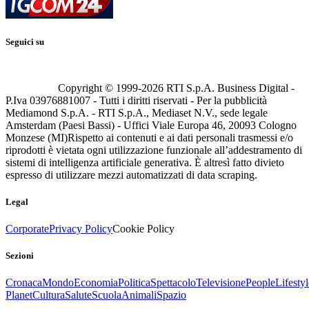
Seguici su
Copyright © 1999-
2026
RTI S.p.A. Business Digital -
P.Iva 03976881007 - Tutti i diritti riservati - Per la pubblicità
Mediamond S.p.A. - RTI S.p.A., Mediaset N.V., sede legale
Amsterdam (Paesi Bassi) - Uffici Viale Europa 46, 20093 Cologno
Monzese (MI)
Rispetto ai contenuti e ai dati personali trasmessi e/o
riprodotti è vietata ogni utilizzazione funzionale all’addestramento di
sistemi di intelligenza artificiale generativa. È altresì fatto divieto
espresso di utilizzare mezzi automatizzati di data scraping.
Legal
Corporate
Privacy Policy
Cookie Policy
Sezioni
Cronaca
Mondo
Economia
Politica
Spettacolo
Televisione
People
Lifestyl
Planet
Cultura
Salute
Scuola
Animali
Spazio