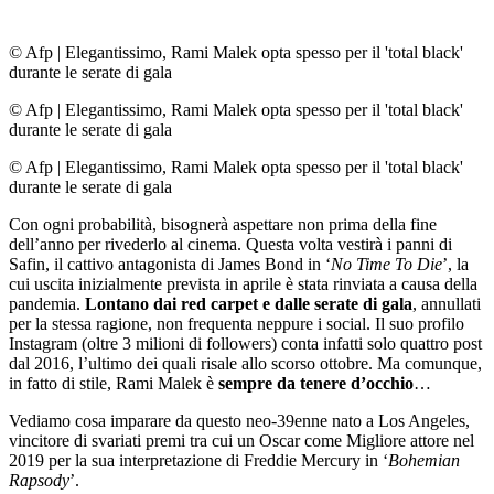
© Afp
|
Elegantissimo, Rami Malek opta spesso per il 'total black'
durante le serate di gala
© Afp
|
Elegantissimo, Rami Malek opta spesso per il 'total black'
durante le serate di gala
© Afp
|
Elegantissimo, Rami Malek opta spesso per il 'total black'
durante le serate di gala
Con ogni probabilità, bisognerà aspettare non prima della fine
dell’anno per rivederlo al cinema. Questa volta vestirà i panni di
Safin, il cattivo antagonista di James Bond in ‘
No Time To Die
’, la
cui uscita inizialmente prevista in aprile è stata rinviata a causa della
pandemia.
Lontano dai red carpet e dalle serate di gala
, annullati
per la stessa ragione, non frequenta neppure i social. Il suo profilo
Instagram (oltre 3 milioni di followers) conta infatti solo quattro post
dal 2016, l’ultimo dei quali risale allo scorso ottobre. Ma comunque,
in fatto di stile, Rami Malek è
sempre da tenere d’occhio
…
Vediamo cosa imparare da questo neo-39enne nato a Los Angeles,
vincitore di svariati premi tra cui un Oscar come Migliore attore nel
2019 per la sua interpretazione di Freddie Mercury in ‘
Bohemian
Rapsody
’.