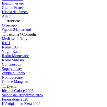
Elezioni estero
Grande Fratello
L'isola dei famosi
Amici
Rubriche
Oroscopo
#tgcom24amarcord
Tgcom24 Consiglia
Mediaset Infinity
R101
Radio 105
Virgin Radio
Radio Montecarlo
Radio Subasio
Comingsoon
Superguidatv
Zuppa di Porro
Non Sprecare
Cotto e Mangiato
Eventi
Identità Golose 2026
Salone del Risparmio 2026
Fuorisalone 2026
L'Artigiano in Fiera 2025