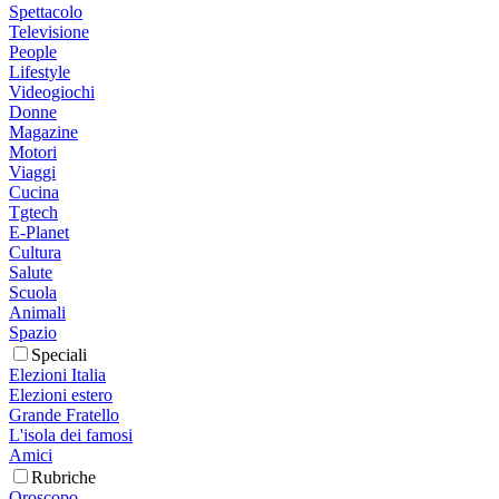
Spettacolo
Televisione
People
Lifestyle
Videogiochi
Donne
Magazine
Motori
Viaggi
Cucina
Tgtech
E-Planet
Cultura
Salute
Scuola
Animali
Spazio
Speciali
Elezioni Italia
Elezioni estero
Grande Fratello
L'isola dei famosi
Amici
Rubriche
Oroscopo