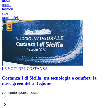
moda
uomo
fashion
stile
rami malek
LE VOCI DEL COSTANZA
Costanza I di Sicilia, tra tecnologia e comfort: la
nave green della Regione
contenuto sponsorizzato