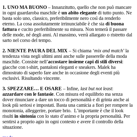
1. UNO MA BUONO
– Innanzitutto, quello che non può mancare
in ogni guardaroba maschile è
un abito elegante
di tutto punto. Ne
basta solo uno, classico, preferibilmente nero così da renderlo
eterno. La cosa assolutamente irrinunciabile è che sia
di buona
fattura
e cucito preferibilmente su misura. Non temerà il passare
delle mode, né degli anni. Al massimo, verrà allargato o ristretto dal
sarto nel corso del tempo.
2. NIENTE PAURA DEL MIX
– Si chiama ‘
mix and match
’ la
tendenza vista negli ultimi anni anche sulle passerelle della moda
maschile. Consiste nell’
accostare insieme capi di stili diversi
:
giacche con t-shirt, pantaloni eleganti e sneakers. Malek ha
dimostrato di saperlo fare anche in occasione degli eventi più
esclusivi. Risultando vincente.
3. SPEZZARE… E OSARE
– Infine,
last but not least
:
azzardare con le fantasie
. Con misura ed equilibrio ma senza
dover rinunciare a dare un tocco di personalità e di grinta anche ai
look più seriosi e impostati. Basta una camicia a fiori per rompere la
monotonia, alleggerire, portare brio. L’importante è che il look
risulti
in sintonia
con lo stato d’animo e la propria personalità. Per
sentirsi a proprio agio in ogni contesto e avere il controllo della
situazione.