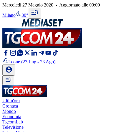
Mercoledì 27 Maggio 2020
-
Aggiornato alle
00:00
Milano
30°
Leone
(23 Lug - 23 Ago)
Ultim'ora
Cronaca
Mondo
Economia
TgcomLab
Televisione