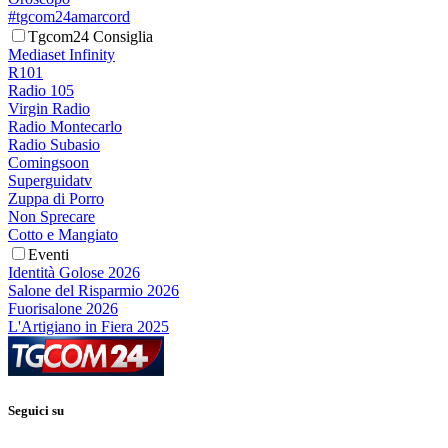
#tgcom24amarcord
Tgcom24 Consiglia
Mediaset Infinity
R101
Radio 105
Virgin Radio
Radio Montecarlo
Radio Subasio
Comingsoon
Superguidatv
Zuppa di Porro
Non Sprecare
Cotto e Mangiato
Eventi
Identità Golose 2026
Salone del Risparmio 2026
Fuorisalone 2026
L'Artigiano in Fiera 2025
Seguici su