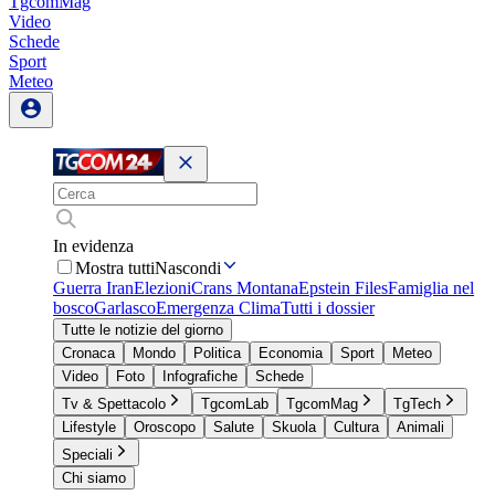
TgcomMag
Video
Schede
Sport
Meteo
In evidenza
Mostra tutti
Nascondi
Guerra Iran
Elezioni
Crans Montana
Epstein Files
Famiglia nel
bosco
Garlasco
Emergenza Clima
Tutti i dossier
Tutte le notizie del giorno
Cronaca
Mondo
Politica
Economia
Sport
Meteo
Video
Foto
Infografiche
Schede
Tv & Spettacolo
TgcomLab
TgcomMag
TgTech
Lifestyle
Oroscopo
Salute
Skuola
Cultura
Animali
Speciali
Chi siamo