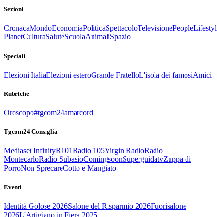
Sezioni
Cronaca
Mondo
Economia
Politica
Spettacolo
Televisione
People
Lifestyl
Planet
Cultura
Salute
Scuola
Animali
Spazio
Speciali
Elezioni Italia
Elezioni estero
Grande Fratello
L'isola dei famosi
Amici
Rubriche
Oroscopo
#tgcom24amarcord
Tgcom24 Consiglia
Mediaset Infinity
R101
Radio 105
Virgin Radio
Radio
Montecarlo
Radio Subasio
Comingsoon
Superguidatv
Zuppa di
Porro
Non Sprecare
Cotto e Mangiato
Eventi
Identità Golose 2026
Salone del Risparmio 2026
Fuorisalone
2026
L'Artigiano in Fiera 2025