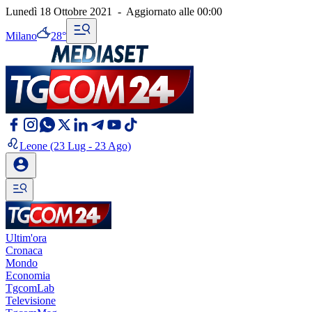
Lunedì 18 Ottobre 2021
-
Aggiornato alle
00:00
Milano
28°
Leone
(23 Lug - 23 Ago)
Ultim'ora
Cronaca
Mondo
Economia
TgcomLab
Televisione