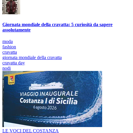
Giornata mondiale della cravatta: 5 curiosità da sapere
assolutamente
moda
fashion
cravatta
giornata mondiale della cravatta
cravatta day
nodi
LE VOCI DEL COSTANZA