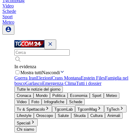
TgcomMag
Video
Schede
Sport
Meteo
In evidenza
Mostra tutti
Nascondi
Guerra Iran
Elezioni
Crans Montana
Epstein Files
Famiglia nel
bosco
Garlasco
Emergenza Clima
Tutti i dossier
Tutte le notizie del giorno
Cronaca
Mondo
Politica
Economia
Sport
Meteo
Video
Foto
Infografiche
Schede
Tv & Spettacolo
TgcomLab
TgcomMag
TgTech
Lifestyle
Oroscopo
Salute
Skuola
Cultura
Animali
Speciali
Chi siamo