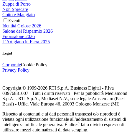
Zuppa di Porro
Non Sprecare
Cotto e Mangiato
Eventi
Identità Golose 2026
Salone del Risparmio 2026
Fuorisalone 2026
L'Artigiano in Fiera 2025
Legal
Corporate
Cookie Policy
Privacy Policy
Copyright © 1999-
2026
RTI S.p.A. Business Digital - P.Iva
03976881007 - Tutti i diritti riservati - Per la pubblicità Mediamond
S.p.A. - RTI S.p.A., Mediaset N.V., sede legale Amsterdam (Paesi
Bassi) - Uffici Viale Europa 46, 20093 Cologno Monzese (MI)
Rispetto ai contenuti e ai dati personali trasmessi e/o riprodotti è
vietata ogni utilizzazione funzionale all’addestramento di sistemi di
intelligenza artificiale generativa. È altresì fatto divieto espresso di
utilizzare mezzi automatizzati di data scraping.