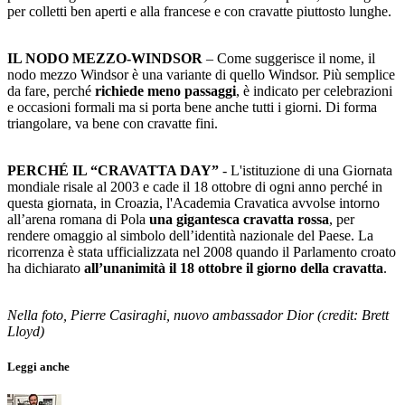
per colletti ben aperti e alla francese e con cravatte piuttosto lunghe.
IL NODO MEZZO-WINDSOR
– Come suggerisce il nome, il
nodo mezzo Windsor è una variante di quello Windsor. Più semplice
da fare, perché
richiede meno passaggi
, è indicato per celebrazioni
e occasioni formali ma si porta bene anche tutti i giorni. Di forma
triangolare, va bene con cravatte fini.
PERCHÉ IL “CRAVATTA DAY”
- L'istituzione di una Giornata
mondiale risale al 2003 e cade il 18 ottobre di ogni anno perché in
questa giornata, in Croazia, l'Academia Cravatica avvolse intorno
all’arena romana di Pola
una gigantesca cravatta rossa
, per
rendere omaggio al simbolo dell’identità nazionale del Paese. La
ricorrenza è stata ufficializzata nel 2008 quando il Parlamento croato
ha dichiarato
all’unanimità il 18 ottobre il giorno della cravatta
.
Nella foto, Pierre Casiraghi, nuovo ambassador Dior (credit: Brett
Lloyd)
Leggi anche