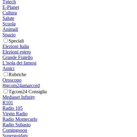
Tgtech
E-Planet
Cultura
Salute
Scuola
Animali
Spazio
Speciali
Elezioni Italia
Elezioni estero
Grande Fratello
L'isola dei famosi
Amici
Rubriche
Oroscopo
#tgcom24amarcord
Tgcom24 Consiglia
Mediaset Infinity
R101
Radio 105
Virgin Radio
Radio Montecarlo
Radio Subasio
Comingsoon
Superguidatv