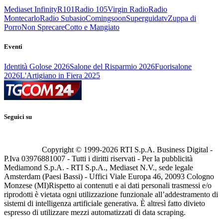
Mediaset Infinity
R101
Radio 105
Virgin Radio
Radio
Montecarlo
Radio Subasio
Comingsoon
Superguidatv
Zuppa di
Porro
Non Sprecare
Cotto e Mangiato
Eventi
Identità Golose 2026
Salone del Risparmio 2026
Fuorisalone
2026
L'Artigiano in Fiera 2025
Seguici su
Copyright © 1999-
2026
RTI S.p.A. Business Digital -
P.Iva 03976881007 - Tutti i diritti riservati - Per la pubblicità
Mediamond S.p.A. - RTI S.p.A., Mediaset N.V., sede legale
Amsterdam (Paesi Bassi) - Uffici Viale Europa 46, 20093 Cologno
Monzese (MI)
Rispetto ai contenuti e ai dati personali trasmessi e/o
riprodotti è vietata ogni utilizzazione funzionale all’addestramento di
sistemi di intelligenza artificiale generativa. È altresì fatto divieto
espresso di utilizzare mezzi automatizzati di data scraping.