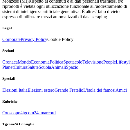
Monzese (MI)
Rispetto ai contenuti e ai dati personali trasmessi e/o
riprodotti è vietata ogni utilizzazione funzionale all’addestramento di
sistemi di intelligenza artificiale generativa. È altresì fatto divieto
espresso di utilizzare mezzi automatizzati di data scraping.
Legal
Corporate
Privacy Policy
Cookie Policy
Sezioni
Cronaca
Mondo
Economia
Politica
Spettacolo
Televisione
People
Lifestyl
Planet
Cultura
Salute
Scuola
Animali
Spazio
Speciali
Elezioni Italia
Elezioni estero
Grande Fratello
L'isola dei famosi
Amici
Rubriche
Oroscopo
#tgcom24amarcord
Tgcom24 Consiglia