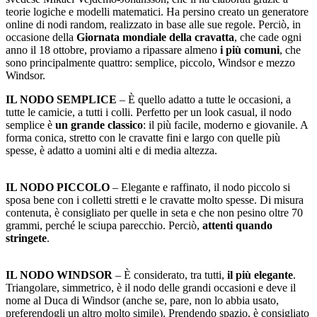
teorie logiche e modelli matematici. Ha persino creato un generatore
online di nodi random, realizzato in base alle sue regole. Perciò, in
occasione della
Giornata mondiale della cravatta
, che cade ogni
anno il 18 ottobre, proviamo a ripassare almeno
i più comuni
, che
sono principalmente quattro: semplice, piccolo, Windsor e mezzo
Windsor.
IL NODO SEMPLICE
– È quello adatto a tutte le occasioni, a
tutte le camicie, a tutti i colli. Perfetto per un look casual, il nodo
semplice è
un grande classico
: il più facile, moderno e giovanile. A
forma conica, stretto con le cravatte fini e largo con quelle più
spesse, è adatto a uomini alti e di media altezza.
IL NODO PICCOLO
– Elegante e raffinato, il nodo piccolo si
sposa bene con i colletti stretti e le cravatte molto spesse. Di misura
contenuta, è consigliato per quelle in seta e che non pesino oltre 70
grammi, perché le sciupa parecchio. Perciò,
attenti quando
stringete
.
IL NODO WINDSOR
– È considerato, tra tutti,
il più elegante
.
Triangolare, simmetrico, è il nodo delle grandi occasioni e deve il
nome al Duca di Windsor (anche se, pare, non lo abbia usato,
preferendogli un altro molto simile). Prendendo spazio, è consigliato