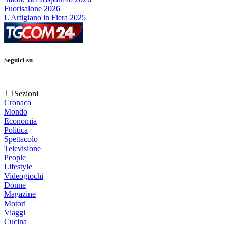
Fuorisalone 2026
L'Artigiano in Fiera 2025
Seguici su
Sezioni
Cronaca
Mondo
Economia
Politica
Spettacolo
Televisione
People
Lifestyle
Videogiochi
Donne
Magazine
Motori
Viaggi
Cucina