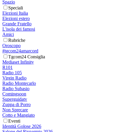
Spazio
Speciali
Elezioni Italia
Elezioni estero
Grande Fratello
L'isola dei famosi
Amici
Rubriche
Oroscopo
#tgcom24amarcord
Tgcom24 Consiglia
Mediaset Infinity
R101
Radio 105
Virgin Radio
Radio Montecarlo
Radio Subasio
Comingsoon
Superguidatv
Zuppa di Porro
Non Sprecare
Cotto e Mangiato
Eventi
Identità Golose 2026
Salone del Risparmio 2026