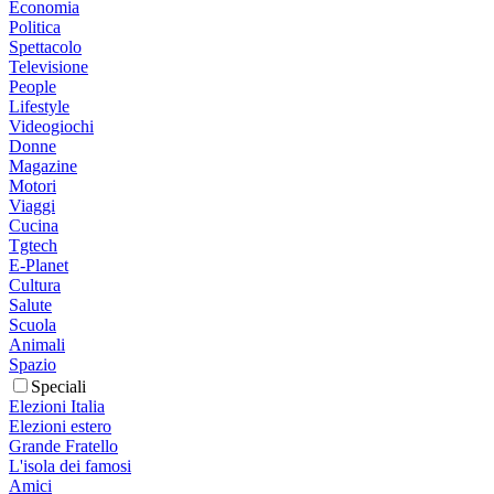
Economia
Politica
Spettacolo
Televisione
People
Lifestyle
Videogiochi
Donne
Magazine
Motori
Viaggi
Cucina
Tgtech
E-Planet
Cultura
Salute
Scuola
Animali
Spazio
Speciali
Elezioni Italia
Elezioni estero
Grande Fratello
L'isola dei famosi
Amici