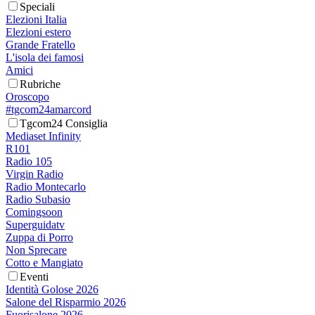
Speciali
Elezioni Italia
Elezioni estero
Grande Fratello
L'isola dei famosi
Amici
Rubriche
Oroscopo
#tgcom24amarcord
Tgcom24 Consiglia
Mediaset Infinity
R101
Radio 105
Virgin Radio
Radio Montecarlo
Radio Subasio
Comingsoon
Superguidatv
Zuppa di Porro
Non Sprecare
Cotto e Mangiato
Eventi
Identità Golose 2026
Salone del Risparmio 2026
Fuorisalone 2026