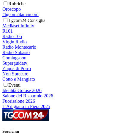
Rubriche
Oroscopo
#tgcom24amarcord
Tgcom24 Consiglia
Mediaset Infinity
R101
Radio 105
Virgin Radio
Radio Montecarlo
Radio Subasio
Comingsoon
Superguidatv
Zuppa di Porro
Non Sprecare
Cotto e Mangiato
Eventi
Identità Golose 2026
Salone del Risparmio 2026
Fuorisalone 2026
L'Artigiano in Fiera 2025
Seguici su