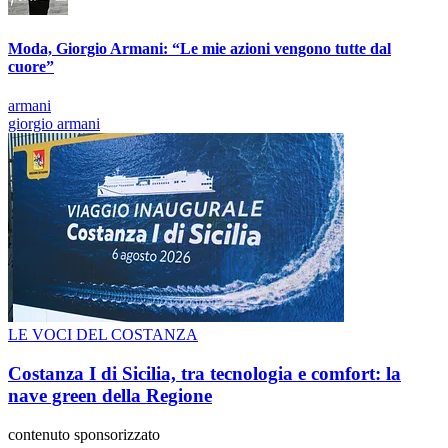
Moda, Giorgio Armani: “Le mie azioni vengono tutte dal
cuore”
armani
giorgio armani
LE VOCI DEL COSTANZA
Costanza I di Sicilia, tra tecnologia e comfort: la
nave green della Regione
contenuto sponsorizzato