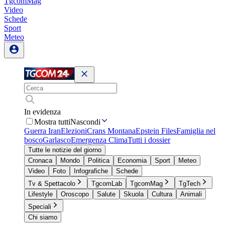
TgcomMag
Video
Schede
Sport
Meteo
In evidenza
Mostra tutti
Nascondi
Guerra Iran
Elezioni
Crans Montana
Epstein Files
Famiglia nel
bosco
Garlasco
Emergenza Clima
Tutti i dossier
Tutte le notizie del giorno
Cronaca
Mondo
Politica
Economia
Sport
Meteo
Video
Foto
Infografiche
Schede
Tv & Spettacolo
TgcomLab
TgcomMag
TgTech
Lifestyle
Oroscopo
Salute
Skuola
Cultura
Animali
Speciali
Chi siamo