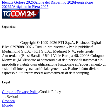
Identità Golose 2026
Salone del Risparmio 2026
Fuorisalone
2026
L'Artigiano in Fiera 2025
Seguici su
Copyright © 1999-
2026
RTI S.p.A. Business Digital -
P.Iva 03976881007 - Tutti i diritti riservati - Per la pubblicità
Mediamond S.p.A. - RTI S.p.A., Mediaset N.V., sede legale
Amsterdam (Paesi Bassi) - Uffici Viale Europa 46, 20093 Cologno
Monzese (MI)
Rispetto ai contenuti e ai dati personali trasmessi e/o
riprodotti è vietata ogni utilizzazione funzionale all’addestramento di
sistemi di intelligenza artificiale generativa. È altresì fatto divieto
espresso di utilizzare mezzi automatizzati di data scraping.
Legal
Corporate
Privacy Policy
Cookie Policy
Sezioni
Cronaca
Mondo