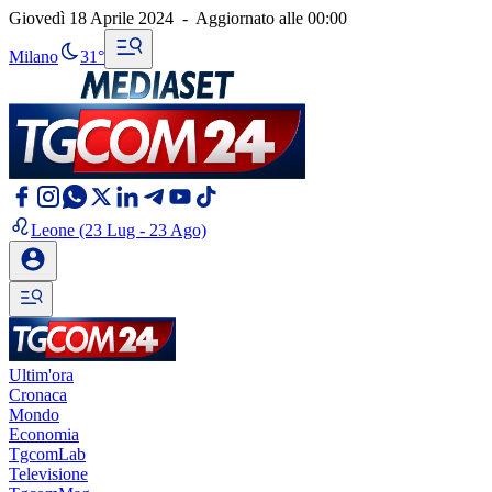
Giovedì 18 Aprile 2024
-
Aggiornato alle
00:00
Milano
31°
Leone
(23 Lug - 23 Ago)
Ultim'ora
Cronaca
Mondo
Economia
TgcomLab
Televisione