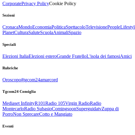
Corporate
Privacy Policy
Cookie Policy
Sezioni
Cronaca
Mondo
Economia
Politica
Spettacolo
Televisione
People
Lifestyl
Planet
Cultura
Salute
Scuola
Animali
Spazio
Speciali
Elezioni Italia
Elezioni estero
Grande Fratello
L'isola dei famosi
Amici
Rubriche
Oroscopo
#tgcom24amarcord
Tgcom24 Consiglia
Mediaset Infinity
R101
Radio 105
Virgin Radio
Radio
Montecarlo
Radio Subasio
Comingsoon
Superguidatv
Zuppa di
Porro
Non Sprecare
Cotto e Mangiato
Eventi