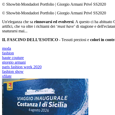
© Showbit-Mondadori Portfolio
|
Giorgio Armani Privé SS2020
© Showbit-Mondadori Portfolio
|
Giorgio Armani Privé SS2020
Un'eleganza che sa
rinnovarsi ed evolversi
. A questo ci ha abituato
artifici, che va oltre i richiami dei ‘
must
have
’ di stagione e dell'ecla
snaturarsi mai...
IL FASCINO DELL’ESOTICO
- Tessuti preziosi e
colori in contr
moda
fashion
haute couture
giorgio armani
paris fashion week 2020
fashion show
sfilate