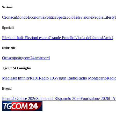
Sezioni
Cronaca
Mondo
Economia
Politica
Spettacolo
Televisione
People
Lifestyl
Speciali
Elezioni Italia
Elezioni estero
Grande Fratello
L'isola dei famosi
Amici
Rubriche
Oroscopo
#tgcom24amarcord
Tgcom24 Consiglia
Mediaset Infinity
R101
Radio 105
Virgin Radio
Radio Montecarlo
Radio
Eventi
Identità Golose 2026
Salone del Risparmio 2026
Fuorisalone 2026
L'Ar