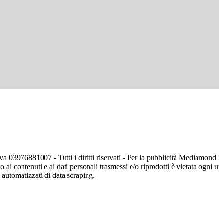
va 03976881007 - Tutti i diritti riservati - Per la pubblicità Mediamon
o ai contenuti e ai dati personali trasmessi e/o riprodotti è vietata ogni 
zi automatizzati di data scraping.