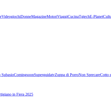
e
Videogiochi
Donne
Magazine
Motori
Viaggi
Cucina
Tgtech
E-Planet
Cult
 Subasio
Comingsoon
Superguidatv
Zuppa di Porro
Non Sprecare
Cotto 
tigiano in Fiera 2025