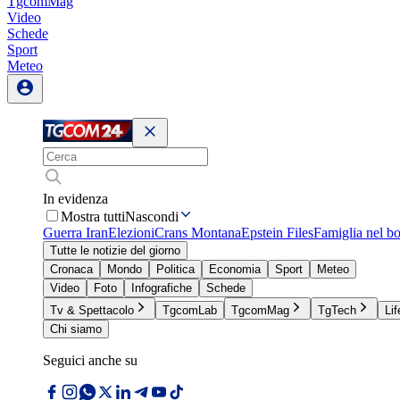
TgcomMag
Video
Schede
Sport
Meteo
In evidenza
Mostra tutti
Nascondi
Guerra Iran
Elezioni
Crans Montana
Epstein Files
Famiglia nel b
Tutte le notizie del giorno
Cronaca
Mondo
Politica
Economia
Sport
Meteo
Video
Foto
Infografiche
Schede
Tv & Spettacolo
TgcomLab
TgcomMag
TgTech
Lif
Chi siamo
Seguici anche su