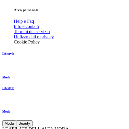
Area personale
Help e Faq
Info e contatti
Termini del servizio
Utilizzo dati e privacy
Cookie Policy
Lifestyle
Moda
Lifestyle
Moda
Moda
Beauty
LE SFILATE DELL'ALTA MODA