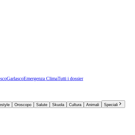
osco
Garlasco
Emergenza Clima
Tutti i dossier
estyle
Oroscopo
Salute
Skuola
Cultura
Animali
Speciali