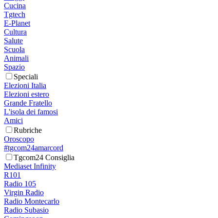
Cucina
Tgtech
E-Planet
Cultura
Salute
Scuola
Animali
Spazio
Speciali
Elezioni Italia
Elezioni estero
Grande Fratello
L'isola dei famosi
Amici
Rubriche
Oroscopo
#tgcom24amarcord
Tgcom24 Consiglia
Mediaset Infinity
R101
Radio 105
Virgin Radio
Radio Montecarlo
Radio Subasio