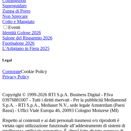
Comingsoon
Superguidatv
Zuppa di Porro
Non Sprecare
Cotto e Mangiato
Eventi
Identità Golose 2026
Salone del Risparmio 2026
Fuorisalone 2026
L'Artigiano in Fiera 2025
Legal
Corporate
Cookie Policy
Privacy Policy
Copyright © 1999-
2026
RTI S.p.A. Business Digital - P.Iva
03976881007 - Tutti i diritti riservati - Per la pubblicità Mediamond
S.p.A. - RTI S.p.A., Mediaset N.V., sede legale Amsterdam (Paesi
Bassi) - Uffici Viale Europa 46, 20093 Cologno Monzese (MI)
Rispetto ai contenuti e ai dati personali trasmessi e/o riprodotti è
vietata ogni utilizzazione funzionale all’addestramento di sistemi di
intelligenza artificiale generativa. È altresì fatto divieto espresso di