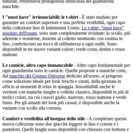
naturale, rendendola protagonista indiscussa del guardaroba
maschile.
I "must have" irrinunciabili: le t-shirt
- È stato studiato per
garantire un comfort superiore e una perfetta vestibilità, ogni capo
della collezione lino di Intimissimi Uomo.
Le t-shirt, "must have"
assoluto dell'estate
, sono state completamente rivisitate: lo scollo, più
aderente e resistente, insieme al colletto strutturato con costina in
lino, conferiscono un tocco di raffinatezza a ogni outfit. Sono
disponibili in tre nuove varianti colore: verde costa, denim e rosso
mattone.
Le camicie, altro capo immancabile
- Altro capo fondamentale per
ogni guardaroba sono le camicie. Quelle proposte a maniche corte,
dal
marchio del Gruppo Oniverse
dedicato all'uomo, si pongono
come soluzione ideale per look freschi e curati, dalla giornata in
ufficio ai momenti di relax in spiaggia. Insostituibili anche le
versioni con maniche lunghe e colletto classico, disponibili in più di
tredici colori, tra cui i nuovi giallo, marrone, rosso mattone e verde
fumo. Per gli amanti dei look più casual, è disponibile anche la
variante con scollo alla coreana.
Comfort e vestibilità all'insegna dello stile
- A completare questa
nuova collezione sono due giacche leggere in lino e cotone e i
pantaloni. Quelli lunghi sono disponibili con chiusura con bottone e