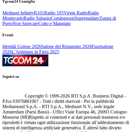
Tgcom24 Consiglia
Mediaset Infinity
R101
Radio 105
Virgin Radio
Radio
Montecarlo
Radio Subasio
Comingsoon
Superguidatv
Zuppa di
Porro
Non Sprecare
Cotto e Mangiato
Eventi
Identità Golose 2026
Salone del Risparmio 2026
Fuorisalone
2026
L'Artigiano in Fiera 2025
Seguici su
Copyright © 1999-
2026
RTI S.p.A. Business Digital -
P.Iva 03976881007 - Tutti i diritti riservati - Per la pubblicità
Mediamond S.p.A. - RTI S.p.A., Mediaset N.V., sede legale
Amsterdam (Paesi Bassi) - Uffici Viale Europa 46, 20093 Cologno
Monzese (MI)
Rispetto ai contenuti e ai dati personali trasmessi e/o
riprodotti è vietata ogni utilizzazione funzionale all’addestramento di
sistemi di intelligenza artificiale generativa. È altresì fatto divieto