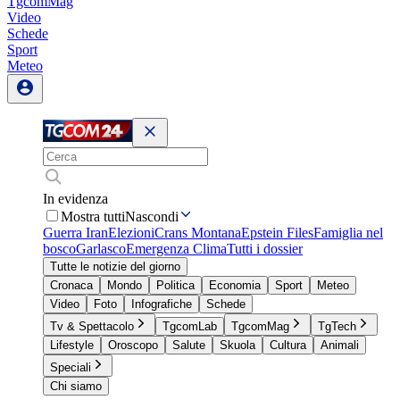
TgcomMag
Video
Schede
Sport
Meteo
In evidenza
Mostra tutti
Nascondi
Guerra Iran
Elezioni
Crans Montana
Epstein Files
Famiglia nel
bosco
Garlasco
Emergenza Clima
Tutti i dossier
Tutte le notizie del giorno
Cronaca
Mondo
Politica
Economia
Sport
Meteo
Video
Foto
Infografiche
Schede
Tv & Spettacolo
TgcomLab
TgcomMag
TgTech
Lifestyle
Oroscopo
Salute
Skuola
Cultura
Animali
Speciali
Chi siamo