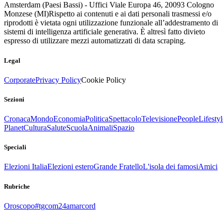
Amsterdam (Paesi Bassi) - Uffici Viale Europa 46, 20093 Cologno
Monzese (MI)
Rispetto ai contenuti e ai dati personali trasmessi e/o
riprodotti è vietata ogni utilizzazione funzionale all’addestramento di
sistemi di intelligenza artificiale generativa. È altresì fatto divieto
espresso di utilizzare mezzi automatizzati di data scraping.
Legal
Corporate
Privacy Policy
Cookie Policy
Sezioni
Cronaca
Mondo
Economia
Politica
Spettacolo
Televisione
People
Lifestyl
Planet
Cultura
Salute
Scuola
Animali
Spazio
Speciali
Elezioni Italia
Elezioni estero
Grande Fratello
L'isola dei famosi
Amici
Rubriche
Oroscopo
#tgcom24amarcord