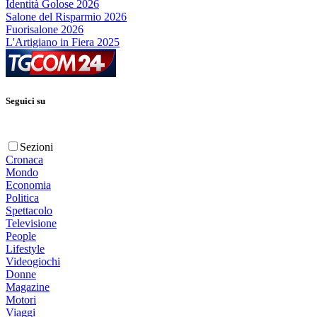
Identità Golose 2026
Salone del Risparmio 2026
Fuorisalone 2026
L'Artigiano in Fiera 2025
Seguici su
Sezioni
Cronaca
Mondo
Economia
Politica
Spettacolo
Televisione
People
Lifestyle
Videogiochi
Donne
Magazine
Motori
Viaggi