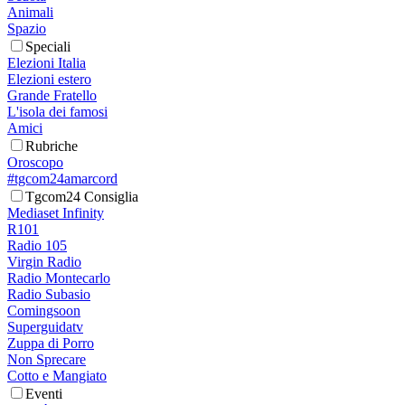
Animali
Spazio
Speciali
Elezioni Italia
Elezioni estero
Grande Fratello
L'isola dei famosi
Amici
Rubriche
Oroscopo
#tgcom24amarcord
Tgcom24 Consiglia
Mediaset Infinity
R101
Radio 105
Virgin Radio
Radio Montecarlo
Radio Subasio
Comingsoon
Superguidatv
Zuppa di Porro
Non Sprecare
Cotto e Mangiato
Eventi