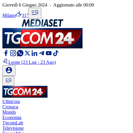
Giovedì 6 Giugno 2024
-
Aggiornato alle
00:00
Milano
31°
Leone
(23 Lug - 23 Ago)
Ultim'ora
Cronaca
Mondo
Economia
TgcomLab
Televisione